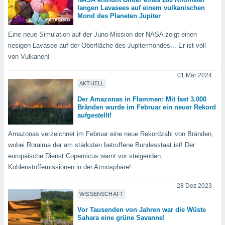
langen Lavasees auf einem vulkanischen
Mond des Planeten Jupiter
IV,
Eine neue Simulation auf der Juno-Mission der NASA zeigt einen
riesigen Lavasee auf der Oberfläche des Jupitermondes... Er ist voll
kie-
von Vulkanen!
er
01 Mär 2024
it der
AKTUELL
n von
cht
Der Amazonas in Flammen: Mit fast 3.000
Bränden wurde im Februar ein neuer Rekord
den sind,
aufgestellt!
 weiterhin
 Website
Amazonas verzeichnet im Februar eine neue Rekordzahl von Bränden,
t
wobei Roraima der am stärksten betroffene Bundesstaat ist! Der
 indem Sie
ieren. In
europäische Dienst Copernicus warnt vor steigenden
l werden
Kohlenstoffemissionen in der Atmosphäre!
über
, dass wir
28 Dez 2023
s
WISSENSCHAFT
, die für die
Vor Tausenden von Jahren war die Wüste
auf der
Sahara eine grüne Savanne!
twendig