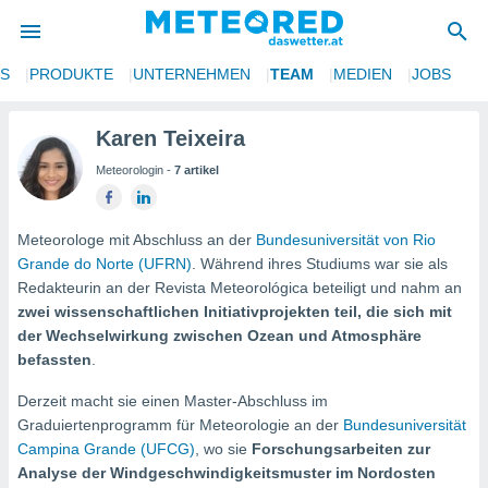
NS
PRODUKTE
UNTERNEHMEN
TEAM
MEDIEN
JOBS
politik
von
Karen Teixeira
Meteorologin -
7 artikel
at) wurde
uten
m
llen, dass
Meteorologe mit Abschluss an der
Bundesuniversität von Rio
estellten
Grande do Norte (UFRN)
. Während ihres Studiums war sie als
nen von
Redakteurin an der Revista Meteorológica beteiligt und nahm an
tät sind.
zwei wissenschaftlichen Initiativprojekten teil, die sich mit
 diese
der Wechselwirkung zwischen Ozean und Atmosphäre
er die
befassten
.
Optionen
Derzeit macht sie einen Master-Abschluss im
 cookies
Graduiertenprogramm für Meteorologie an der
Bundesuniversität
s adgang
Campina Grande (UFCG)
, wo sie
Forschungsarbeiten zur
Analyse der Windgeschwindigkeitsmuster im Nordosten
gitale