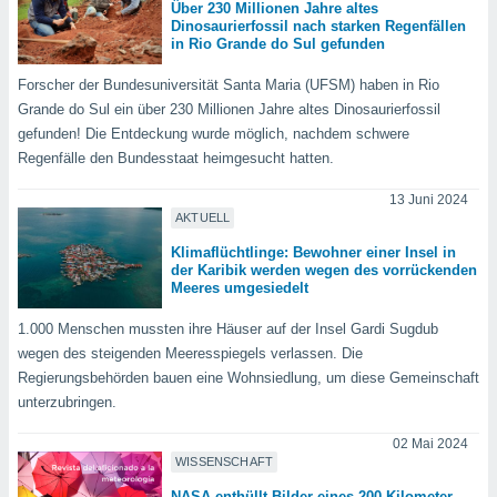
okies oder
Über 230 Millionen Jahre altes
Dinosaurierfossil nach starken Regenfällen
 Partner
in Rio Grande do Sul gefunden
e es uns
n, das
Forscher der Bundesuniversität Santa Maria (UFSM) haben in Rio
uf der
Grande do Sul ein über 230 Millionen Jahre altes Dinosaurierfossil
 verfolgen
lysieren
gefunden! Die Entdeckung wurde möglich, nachdem schwere
Regenfälle den Bundesstaat heimgesucht hatten.
s Profil zu
um Ihnen
13 Juni 2024
ierende
AKTUELL
nd
Klimaflüchtlinge: Bewohner einer Insel in
erte Inhalte
der Karibik werden wegen des vorrückenden
. Weitere
Meeres umgesiedelt
nen finden
rer
1.000 Menschen mussten ihre Häuser auf der Insel Gardi Sugdub
tlinie
. Sie
wegen des steigenden Meeresspiegels verlassen. Die
e
Regierungsbehörden bauen eine Wohnsiedlung, um diese Gemeinschaft
 jederzeit
unterzubringen.
, indem Sie
altfläche
02 Mai 2024
stellungen
WISSENSCHAFT
n Rand
bsite
NASA enthüllt Bilder eines 200 Kilometer