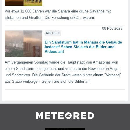
keine
r
Vor etwa 11 000 Jahren war die Sahara eine grüne Savanne mit
analyse
Elefanten und Giraffen. Die Forschung erklärt, warum.
nzeige von
der
08 Nov 2023
erten
AKTUELL
erwenden,
Ein Sandsturm hat in Manaus die Gebäude
bedeckt! Sehen Sie sich die Bilder und
 nicht
Videos an!
erte
ehen
Am vergangenen Sonntag wurde die Hauptstadt von Amazonas von
e können
einem Sandsturm heimgesucht und versetzte die Bewohner in Angst
ation von
und Schrecken. Die Gebäude der Stadt waren hinter einem "Vorhang"
lehnen und
s
aus Staub verborgen. Sehen Sie sich die Bilder an!
t auf
site
 indem Sie
altfläche
 klicken.
Zustimmung
wir und
tner