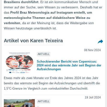
ie auf
Brasiliens durchführt
. Er ist ein kommunikativer Mensch und
en basiert,
immer auf der Suche, sein Wissen zu verbessern. Deshalb hat er
Cookies
das
Profil Braz Meteorologia auf Instagram erstellt, um
che
meteorologische Themen auf didaktischere Weise zu
en
verbreiten
, da er der Meinung ist, dass die Weitergabe von
 werden,
Wissen heutzutage unerlässlich ist.
 es uns,
AKZEPTIEREN
häft zu
UND
n und Ihnen
Artikel von Karen Teixeira
FORTFAHREN
hochwertige
tenlos zur
08 Nov 2024
u stellen.
EINSTELLUNGEN
AKTUELL
uf die
Schockierender Bericht von Copernicus:
he
2024 wird das wärmste Jahr seit Beginn der
en und
Aufzeichnungen
 klicken,
 auf die
Etwas mehr als zwei Monate vor Ende des Jahres 2024 ist das Jahr
greifen und
bereits das wärmste seit Beginn der Aufzeichnungen und übertrifft die
er
1,5°C-Grenze im Vergleich zum vorindustriellen Durchschnitt.
 aller
,
19 Juli 2024
 davon, ob
AKTUELL
 unsere