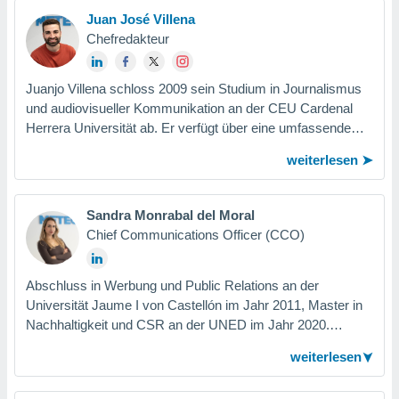
skalierbare Lösungen zu entwickeln und die digitalen
Juan José Villena
Produkte von Meteored als Referenz in ihrer Branche zu
Chefredakteur
etablieren.
Juanjo Villena schloss 2009 sein Studium in Journalismus
und audiovisueller Kommunikation an der CEU Cardenal
Herrera Universität ab. Er verfügt über eine umfassende
Ausbildung in Meteorologie durch...
weiterlesen
Sandra Monrabal del Moral
Chief Communications Officer (CCO)
Abschluss in Werbung und Public Relations an der
Universität Jaume I von Castellón im Jahr 2011, Master in
Nachhaltigkeit und CSR an der UNED im Jahr 2020.
Sandra begann ihre Karriere in digitalen Projekten als
weiterlesen
Mitbegründerin von qlikBar und Multidub. Seit 2016 ist sie
als Account Executive und CMO in einer