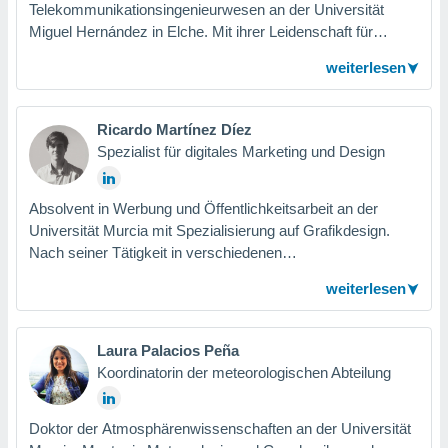
Telekommunikationsingenieurwesen an der Universität
keine
Miguel Hernández in Elche. Mit ihrer Leidenschaft für
r
analyse
Software-Entwicklung und neue Technologien trat sie 2013
weiterlesen
nzeige von
dem multidisziplinären Team von Meteored bei.
der
Gegenwärtig arbeitet sie als Entwicklerin im Android-Team
erten
und trägt mit ihrem Wissen im Software-Engineering, ihrer
erwenden,
Ricardo Martínez Díez
Vorstellungskraft und Erfahrung dazu bei, neue
Spezialist für digitales Marketing und Design
Funktionalitäten hinzuzufügen und die bestehenden zu
 nicht
erte
verbessern.
ehen
Absolvent in Werbung und Öffentlichkeitsarbeit an der
e können
Universität Murcia mit Spezialisierung auf Grafikdesign.
ation von
Nach seiner Tätigkeit in verschiedenen
lehnen und
Kommunikationsagenturen und Marketingabteilungen trat er
s
weiterlesen
2025 dem Team von Meteored bei, um sich weiterzubilden
t auf
und mehr über den digitalen Bereich zu lernen.
site
 indem Sie
Laura Palacios Peña
altfläche
Koordinatorin der meteorologischen Abteilung
 klicken.
Zustimmung
wir und
Doktor der Atmosphärenwissenschaften an der Universität
tner