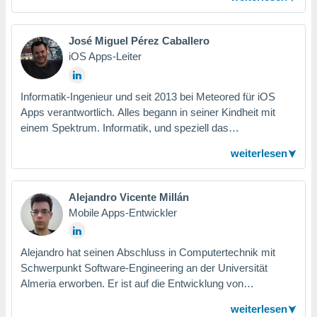
effizienter Algorithmen. Er ist immer darauf aus, das
neueste Interface-Design zu entwickeln und engagiert sich
für die Verbesserung der Web Accessibility und der
José Miguel Pérez Caballero
Benutzererfahrung.
iOS Apps-Leiter
Informatik-Ingenieur und seit 2013 bei Meteored für iOS
Apps verantwortlich. Alles begann in seiner Kindheit mit
einem Spektrum. Informatik, und speziell das
Programmieren, wurde zu seinem Hobby. Während des
weiterlesen
Studiums kaufte er sich seinen ersten iMAC und wurde
Apple-Fan. Er bereichert das Team mit seiner Erfahrung in
der Entwicklung von iOS-, Swift- Plattformen und mit viel
Alejandro Vicente Millán
Spaß.
Mobile Apps-Entwickler
Alejandro hat seinen Abschluss in Computertechnik mit
Schwerpunkt Software-Engineering an der Universität
Almeria erworben. Er ist auf die Entwicklung von
Anwendungen für mobile Geräte spezialisiert. Seit 2016
weiterlesen
arbeitet er in der Abteilung für Anwendungen von Meteored,