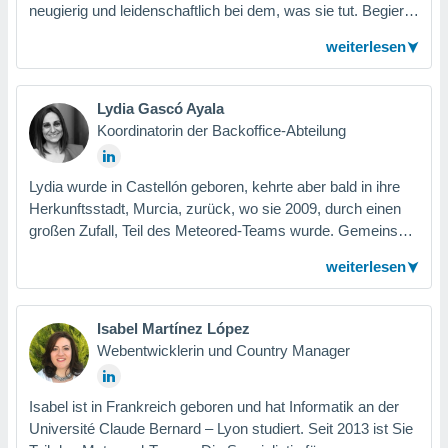
von
neugierig und leidenschaftlich bei dem, was sie tut. Begierig
darauf, zu lernen und das Unbekannte zu verstehen.
erte
weiterlesen
verwendung
n zur
Lydia Gascó Ayala
erter
Koordinatorin der Backoffice-Abteilung
rstellung
n zur
ierung von
Lydia wurde in Castellón geboren, kehrte aber bald in ihre
verwendung
Herkunftsstadt, Murcia, zurück, wo sie 2009, durch einen
n zur
großen Zufall, Teil des Meteored-Teams wurde. Gemeinsam
erter
mit ihren Kollegen hat sie viel gelernt, ist gewachsen und
weiterlesen
essung der
hat sich weitergebildet. Bei Meteored hat Lydia eine neue
ung,
Leidenschaft entdeckt. Sie verbringt gerne Zeit mit ihrer
er
Familie, reist und fährt wann immer sie die Zeit findet ans
ce von
Isabel Martínez López
Meer, um den Wellen zuzuhören.
analyse von
Webentwicklerin und Country Manager
n durch
 oder
onen von
Isabel ist in Frankreich geboren und hat Informatik an der
Université Claude Bernard – Lyon studiert. Seit 2013 ist Sie
nen