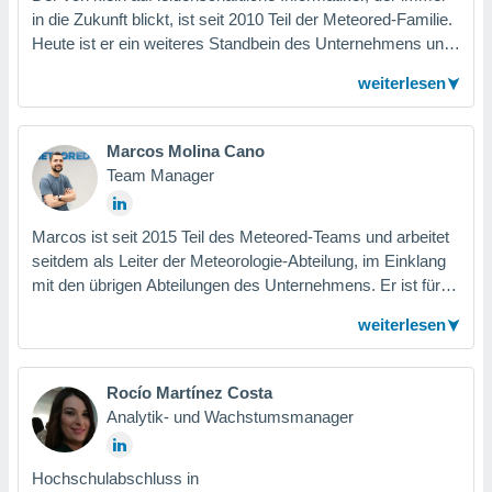
in die Zukunft blickt, ist seit 2010 Teil der Meteored-Familie.
Heute ist er ein weiteres Standbein des Unternehmens und
IV,
stets auf die Optimierung der Ressourcen bedacht. Ferner
weiterlesen
ist er immer auf der Suche nach neuen Technologien, die
kie-
die Erweiterung des Geschäftsmodells bis an die Grenzen
und darüber hinaus ermöglichen.
er
Marcos Molina Cano
it der
Team Manager
n von
cht
Marcos ist seit 2015 Teil des Meteored-Teams und arbeitet
den sind,
 weiterhin
seitdem als Leiter der Meteorologie-Abteilung, im Einklang
 Website
mit den übrigen Abteilungen des Unternehmens. Er ist für
t
die Verbesserung und Entwicklung neuer Produkte
 indem Sie
weiterlesen
zuständig, die auf Daten von Wettermodellen, Satelliten und
ieren. In
Radaren basieren. Marcos hat sein Physikstudium an der
l werden
Universität Murcia absolviert und begeistert sich für
über
Rocío Martínez Costa
, dass wir
Meteorologie und Informatik.
Analytik- und Wachstumsmanager
s
, die für die
auf der
Hochschulabschluss in
twendig