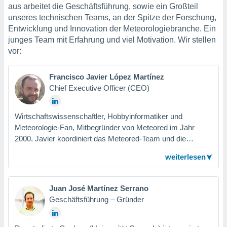
ie auf
aus arbeitet die Geschäftsführung, sowie ein Großteil
en basiert,
unseres technischen Teams, an der Spitze der Forschung,
Cookies
Entwicklung und Innovation der Meteorologiebranche. Ein
che
junges Team mit Erfahrung und viel Motivation. Wir stellen
en
vor:
 werden,
 es uns,
AKZEPTIEREN
häft zu
UND
Francisco Javier López Martínez
n und Ihnen
FORTFAHREN
Chief Executive Officer (CEO)
hochwertige
tenlos zur
u stellen.
EINSTELLUNGEN
Wirtschaftswissenschaftler, Hobbyinformatiker und
uf die
Meteorologie-Fan, Mitbegründer von Meteored im Jahr
he
2000. Javier koordiniert das Meteored-Team und die
en und
Ressourcen, mit dem Ziel, den Wetterservice stets zu
 klicken,
weiterlesen
verbessern.
 auf die
greifen und
er
Juan José Martínez Serrano
 aller
Geschäftsführung – Gründer
,
 davon, ob
 unsere