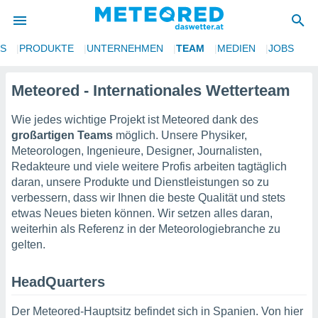
NS
PRODUKTE
UNTERNEHMEN
TEAM
MEDIEN
JOBS
politik
von
Meteored - Internationales Wetterteam
at) wurde
Wie jedes wichtige Projekt ist Meteored dank des
uten
großartigen Teams
möglich. Unsere Physiker,
m
Meteorologen, Ingenieure, Designer, Journalisten,
llen, dass
Redakteure und viele weitere Profis arbeiten tagtäglich
estellten
nen von
daran, unsere Produkte und Dienstleistungen so zu
tät sind.
verbessern, dass wir Ihnen die beste Qualität und stets
 diese
etwas Neues bieten können. Wir setzen alles daran,
er die
weiterhin als Referenz in der Meteorologiebranche zu
Optionen
gelten.
 cookies
HeadQuarters
s adgang
gitale
Der Meteored-Hauptsitz befindet sich in Spanien. Von hier