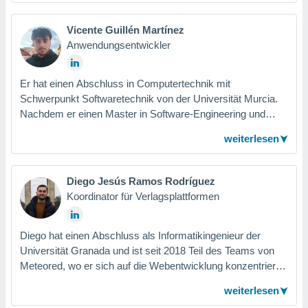
und sein Wissen zur Unterstützung des Teams
einzusetzen.
Vicente Guillén Martínez
Anwendungsentwickler
Er hat einen Abschluss in Computertechnik mit
Schwerpunkt Softwaretechnik von der Universität Murcia.
Nachdem er einen Master in Software-Engineering und
Computersystemen absolviert und einige Erfahrungen in
weiterlesen
diesem Bereich gesammelt hatte, trat er 2024 dem
Meteored-Team als Android-Entwickler bei. Er kommt mit
dem Ziel zum Unternehmen, zu lernen, sich zu verbessern
Diego Jesús Ramos Rodríguez
und das gesamte Wissen und die Erfahrung des
Koordinator für Verlagsplattformen
großartigen Teams, dem er angehört, aufzusaugen.
Diego hat einen Abschluss als Informatikingenieur der
Universität Granada und ist seit 2018 Teil des Teams von
Meteored, wo er sich auf die Webentwicklung konzentriert.
Im Laufe der Jahre hat er sich auf Lösungen für digitale
weiterlesen
Medien spezialisiert und koordiniert derzeit die Entwicklung