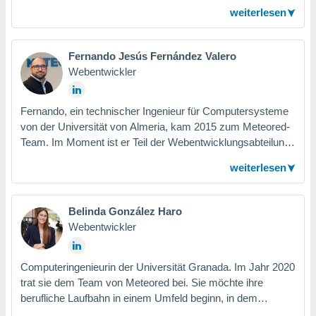
verantwortlich. Zusätzlich leitet sie das Web-Team.
weiterlesen
Eingefleischte und sorgfältige Nonkonformistin, die ihr Team
mit Erfahrung, Verantwortung und einer weiblichen Note
bereichert.
Fernando Jesús Fernández Valero
Webentwickler
Fernando, ein technischer Ingenieur für Computersysteme
von der Universität von Almeria, kam 2015 zum Meteored-
Team. Im Moment ist er Teil der Webentwicklungsabteilung,
wo er sich um eine leichtere Interaktion unserer User mit
weiterlesen
unseren Anwendungen kümmert.
Belinda González Haro
Webentwickler
Computeringenieurin der Universität Granada. Im Jahr 2020
trat sie dem Team von Meteored bei. Sie möchte ihre
berufliche Laufbahn in einem Umfeld beginn, in dem
Innovation an erster Stelle steht und sie sich mit den