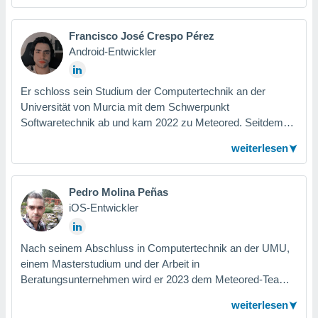
erst als Android-Entwickler und derzeit als iOS-Entwickler.
Francisco José Crespo Pérez
Android-Entwickler
Er schloss sein Studium der Computertechnik an der
Universität von Murcia mit dem Schwerpunkt
Softwaretechnik ab und kam 2022 zu Meteored. Seitdem
arbeitet er im Android-Team und versucht, seine Kreativität
weiterlesen
einzubringen. Er genießt die Fortschritte, die bei der
Anwendung gemacht werden, und die gute Atmosphäre im
Unternehmen.
Pedro Molina Peñas
iOS-Entwickler
Nach seinem Abschluss in Computertechnik an der UMU,
einem Masterstudium und der Arbeit in
Beratungsunternehmen wird er 2023 dem Meteored-Team
als iOS-App-Entwickler beitreten. Pedro möchte lernen und
weiterlesen
sich beruflich weiterentwickeln und hofft, sich weiterzubilden