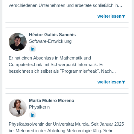
 jederzeit
verschiedenen Unternehmen und arbeitete schließlich in
oder der
einem Beratungsunternehmen, bevor er 2023 bei Meteored
beitung
weiterlesen
in der Abteilung Meteorologie anfing, wo er sich mit den
hen, indem
ser
neuesten Technologien weiterbilden wird.
f "
Héctor Galbis Sanchis
en
" oder
Software-Entwicklung
tlinie
Er hat einen Abschluss in Mathematik und
es
Computertechnik mit Schwerpunkt Informatik. Er
gør
bezeichnet sich selbst als "Programmierfreak". Nach
 under
Abschluss seines Studiums kommt er 2023 zu Meteored
ndlingen:
weiterlesen
mit dem Wunsch, sein Wissen in die Praxis umzusetzen
von oder
und weiterhin neue Wege der Programmierung zu erlernen.
Marta Mulero Moreno
nen auf
erät,
Physikerin
g
 Daten zur
on
Physikabsolventin der Universität Murcia. Seit Januar 2025
igen,
bei Meteored in der Abteilung Meteorologie tätig. Sehr