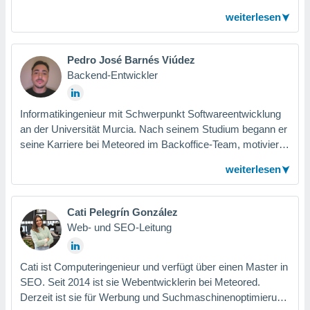
allzu ferner Zukunft mehr als nur technisches Wissen
weiterlesen
einbringen zu können. Derzeit ist er als Informatikingenieur
tätig und bietet praktische Lösungen im Backoffice-Team
an.
Pedro José Barnés Viúdez
Backend-Entwickler
Informatikingenieur mit Schwerpunkt Softwareentwicklung
an der Universität Murcia. Nach seinem Studium begann er
seine Karriere bei Meteored im Backoffice-Team, motiviert
davon, sich beruflich weiterzuentwickeln und zur
weiterlesen
Entwicklung hochwertiger Projekte beizutragen.
Cati Pelegrín González
Web- und SEO-Leitung
Cati ist Computeringenieur und verfügt über einen Master in
SEO. Seit 2014 ist sie Webentwicklerin bei Meteored.
Derzeit ist sie für Werbung und Suchmaschinenoptimierung