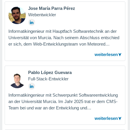
für den Support des Nachrichten-Bereichs, der
Jose María Parra Pérez
verschiedenen Portale, verantwortlich.
Webentwickler
Informatikingenieur mit Hauptfach Softwaretechnik an der
Universität von Murcia. Nach seinem Abschluss entschied
er sich, dem Web-Entwicklungsteam von Meteored
beizutreten, um seine Berufung in der Informatik
weiterlesen
fortzusetzen und das Auftreten einer der besten
meteorologischen Websites weiter zu verbessern.
Pablo López Guevara
Full-Stack-Entwickler
Informatikingenieur mit Schwerpunkt Softwareentwicklung
an der Universität Murcia. Im Jahr 2025 trat er dem CMS-
Team bei und war an der Entwicklung und
Weiterentwicklung der Publishing-Plattformen des
weiterlesen
Unternehmens beteiligt. Mit seinem Fokus auf hochwertige
Software nutzt er jedes Projekt, um effiziente und