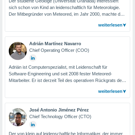
Der studierte Geologe (Universität Granada) interessiert
okies oder
sich schon von Kind an leidenschaftlich für Meteorologie.
 Partner
e es uns
Der Mitbegründer von Meteored, im Jahr 2000, machte das
n, das
Hobby zum Job. Seine Aufgaben in der Geschäftsführung
weiterlesen
uf der
sind vielfältig, er arbeitet stetig daran, Meteored als Ganzes
 verfolgen
zu verbessern.
lysieren
Adrián Martínez Navarro
s Profil zu
Chief Operating Officer (COO)
um Ihnen
ierende
nd
Adrián ist Computerspezialist, mit Leidenschaft für
erte Inhalte
Software-Engineering und seit 2008 fester Meteored-
. Weitere
Mitarbeiter. Er ist derzeit Teil des operativen Rückgrats des
nen finden
Unternehmens auf strategischer Geschäfts- und
rer
weiterlesen
Produktebene und fördert die Entwicklung stets aus einer
tlinie
. Sie
e
Team-Vision.
 jederzeit
José Antonio Jiménez Pérez
, indem Sie
Chief Technology Officer (CTO)
altfläche
stellungen
n Rand
Der von klein auf leidenschaftliche Informatiker, der immer
bsite