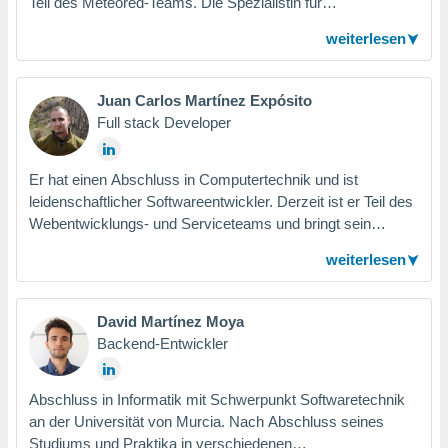
Teil des Meteored-Teams. Die Spezialistin für
ntwicklung
Webentwicklung koordiniert, Aufgrund ihres vielseitigen
serung der
weiterlesen
Könnens, die Tameteo.com Country Manager.
g
 Daten zur
Juan Carlos Martínez Expósito
n Inhalten.
Full stack Developer
ten und
ion durch
Er hat einen Abschluss in Computertechnik und ist
on
leidenschaftlicher Softwareentwickler. Derzeit ist er Teil des
,
Webentwicklungs- und Serviceteams und bringt sein
erte
Wissen und seine Erfahrung, aus dem Bereich
d Inhalte,
weiterlesen
Webtechnologien, in den Entwicklungsprozess von
on
ung und der
Meteored-Produkten ein.
ce von
David Martínez Moya
Backend-Entwickler
nforschung
icklung
serung von
Abschluss in Informatik mit Schwerpunkt Softwaretechnik
.
an der Universität von Murcia. Nach Abschluss seines
sere 1199
Studiums und Praktika in verschiedenen