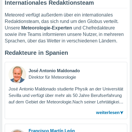
Internationales Redaktionsteam
Meteored verfügt außerdem über ein internationales
Redaktionsteam, das sich rund um den Globus verteilt.
Unsere
Meteorologie-Experten
und Chefredakteure
sowie ihre Teams informieren unsere Nutzer, in mehreren
Sprachen, über das Wetter in verschiedenen Ländern.
Redakteure in Spanien
José Antonio Maldonado
Direktor für Meteorologie
José Antonio Maldonado studierte Physik an der Universität
Sevilla und verfügt über mehr als 50 Jahre Berufserfahrung
auf dem Gebiet der Meteorologie.Nach seiner Lehrtätigkeit
als Gymnasiallehrer trat er 1970 nach einem
weiterlesen
Wettbewerbsexamen in die Fakultät für Meteorologie ein,
die heute den Namen Höhere Körperschaft der staatlichen
Meteorologen trägt. Kurz darauf wechselte er zum
Francisco Martín León