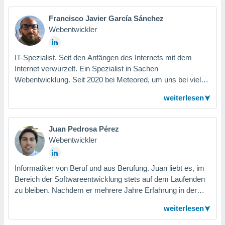
der redaktionellen Plattformen, wobei er deren Effizienz und
Skalierbarkeit sicherstellt. Mit seiner Leidenschaft für
Francisco Javier García Sánchez
Informationstechnologie kombiniert er seinen technischen
Webentwickler
Ansatz mit Projektmanagement, um die Erfahrung von
Lesern und Journalisten bei Meteored zu verbessern.
IT-Spezialist. Seit den Anfängen des Internets mit dem
Internet verwurzelt. Ein Spezialist in Sachen
Webentwicklung. Seit 2020 bei Meteored, um uns bei vielen
Projekten zu unterstützen und neue Innovationen zu
weiterlesen
entwickeln. Seine Leidenschaft sind Tiere, das Meer, Sport
und natürlich die Familie.
Juan Pedrosa Pérez
Webentwickler
Informatiker von Beruf und aus Berufung. Juan liebt es, im
Bereich der Softwareentwicklung stets auf dem Laufenden
zu bleiben. Nachdem er mehrere Jahre Erfahrung in der
Consulting-Branche sammeln durfte, landete er 2017 bei
weiterlesen
Meteored, wo er sich weiterentwickelt hat und stets neue
Konzepte aus der Meteorologie-Welt aufgreift. Derzeit ist er