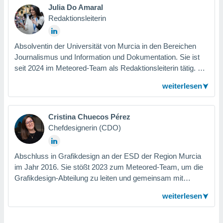
Kommunikationsagentur tätig. Als leidenschaftliche
Julia Do Amaral
Kommunikatorin und fest überzeugt von der Fähigkeit von
Redaktionsleiterin
Unternehmen, einen Mehrwert für die Gesellschaft zu
schaffen, ist sie nun als Chief Communications Officer Teil
von Meteored.
Absolventin der Universität von Murcia in den Bereichen
Journalismus und Information und Dokumentation. Sie ist
seit 2024 im Meteored-Team als Redaktionsleiterin tätig. Sie
ist mit verschiedenen Kulturen vertraut und ist ständig
weiterlesen
bemüht, neue Sprachen zu erlernen. Ihre Leidenschaft gilt
der wissenschaftlichen Verbreitung und der Forschung.
Cristina Chuecos Pérez
Chefdesignerin (CDO)
Abschluss in Grafikdesign an der ESD der Region Murcia
im Jahr 2016. Sie stößt 2023 zum Meteored-Team, um die
Grafikdesign-Abteilung zu leiten und gemeinsam mit
unserem multidisziplinären Team an der Verbesserung des
weiterlesen
visuellen Teils von Meteored zu arbeiten.