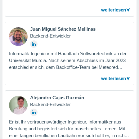
tner
Beratungsunternehmen gelangt er zu Meteored. Im
weiterlesen
Unternehmen gehört er dem Team für Webentwicklung und
-dienstleistungen an, wo er seine Fähigkeiten weiter
ausbilden und entwickeln wird.
Juan Miguel Sánchez Mellinas
Backend-Entwickler
Informatik-Ingenieur mit Hauptfach Softwaretechnik an der
Universität Murcia. Nach seinem Abschluss im Jahr 2023
entschied er sich, dem Backoffice-Team bei Meteored
beizutreten, um seine Berufung fortzusetzen und sich mit
weiterlesen
den neuesten Technologien vertraut zu machen.
Alejandro Cajas Guzmán
Backend-Entwickler
Er ist Ihr vertrauenswürdiger Ingenieur, Informatiker aus
Berufung und begeistert sich für maschinelles Lernen. Mit
einer langen beruflichen Laufbahn vor sich hofft er, in nicht