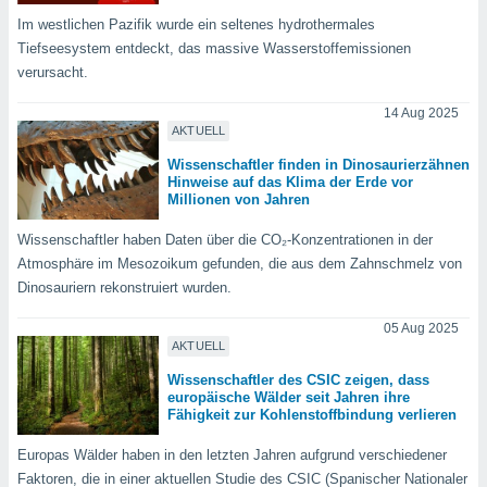
ntwicklung
Im westlichen Pazifik wurde ein seltenes hydrothermales
serung der
Tiefseesystem entdeckt, das massive Wasserstoffemissionen
g
verursacht.
 Daten zur
n Inhalten.
14 Aug 2025
AKTUELL
Wissenschaftler finden in Dinosaurierzähnen
ten und
Hinweise auf das Klima der Erde vor
ion durch
Millionen von Jahren
on
,
Wissenschaftler haben Daten über die CO₂-Konzentrationen in der
erte
Atmosphäre im Mesozoikum gefunden, die aus dem Zahnschmelz von
d Inhalte,
Dinosauriern rekonstruiert wurden.
on
ung und der
05 Aug 2025
ce von
AKTUELL
nforschung
Wissenschaftler des CSIC zeigen, dass
icklung
europäische Wälder seit Jahren ihre
Fähigkeit zur Kohlenstoffbindung verlieren
serung von
.
Europas Wälder haben in den letzten Jahren aufgrund verschiedener
sere 1199
Faktoren, die in einer aktuellen Studie des CSIC (Spanischer Nationaler