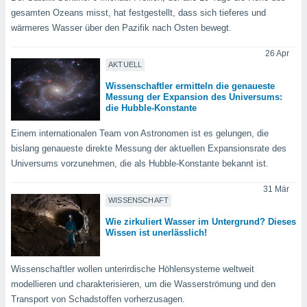
gesamten Ozeans misst, hat festgestellt, dass sich tieferes und
wärmeres Wasser über den Pazifik nach Osten bewegt.
IV,
26 Apr
kie-
AKTUELL
Wissenschaftler ermitteln die genaueste
er
Messung der Expansion des Universums:
it der
die Hubble-Konstante
n von
Einem internationalen Team von Astronomen ist es gelungen, die
cht
den sind,
bislang genaueste direkte Messung der aktuellen Expansionsrate des
 weiterhin
Universums vorzunehmen, die als Hubble-Konstante bekannt ist.
 Website
t
31 Mär
 indem Sie
WISSENSCHAFT
ieren. In
Wie zirkuliert Wasser im Untergrund? Dieses
l werden
Wissen ist unerlässlich!
über
, dass wir
s
Wissenschaftler wollen unterirdische Höhlensysteme weltweit
, die für die
modellieren und charakterisieren, um die Wasserströmung und den
auf der
Transport von Schadstoffen vorherzusagen.
twendig