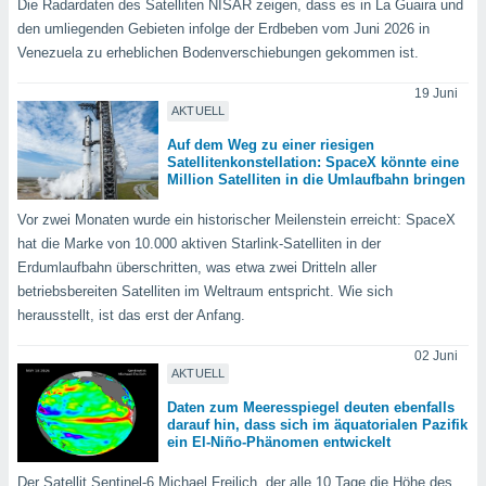
Die Radardaten des Satelliten NISAR zeigen, dass es in La Guaira und
okies oder
 Partner
den umliegenden Gebieten infolge der Erdbeben vom Juni 2026 in
e es uns
Venezuela zu erheblichen Bodenverschiebungen gekommen ist.
n, das
uf der
19 Juni
 verfolgen
AKTUELL
lysieren
Auf dem Weg zu einer riesigen
Satellitenkonstellation: SpaceX könnte eine
s Profil zu
Million Satelliten in die Umlaufbahn bringen
um Ihnen
ierende
Vor zwei Monaten wurde ein historischer Meilenstein erreicht: SpaceX
nd
hat die Marke von 10.000 aktiven Starlink-Satelliten in der
erte Inhalte
Erdumlaufbahn überschritten, was etwa zwei Dritteln aller
. Weitere
betriebsbereiten Satelliten im Weltraum entspricht. Wie sich
nen finden
herausstellt, ist das erst der Anfang.
rer
tlinie
. Sie
02 Juni
e
AKTUELL
 jederzeit
, indem Sie
Daten zum Meeresspiegel deuten ebenfalls
altfläche
darauf hin, dass sich im äquatorialen Pazifik
stellungen
ein El-Niño-Phänomen entwickelt
n Rand
bsite
Der Satellit Sentinel-6 Michael Freilich, der alle 10 Tage die Höhe des