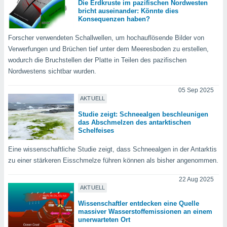
von
Die Erdkruste im pazifischen Nordwesten
bricht auseinander: Könnte dies
Konsequenzen haben?
erte
verwendung
Forscher verwendeten Schallwellen, um hochauflösende Bilder von
n zur
Verwerfungen und Brüchen tief unter dem Meeresboden zu erstellen,
erter
wodurch die Bruchstellen der Platte in Teilen des pazifischen
rstellung
Nordwestens sichtbar wurden.
n zur
ierung von
05 Sep 2025
verwendung
AKTUELL
n zur
Studie zeigt: Schneealgen beschleunigen
das Abschmelzen des antarktischen
erter
Schelfeises
essung der
ung,
Eine wissenschaftliche Studie zeigt, dass Schneealgen in der Antarktis
er
zu einer stärkeren Eisschmelze führen können als bisher angenommen.
ce von
analyse von
22 Aug 2025
n durch
AKTUELL
 oder
onen von
Wissenschaftler entdecken eine Quelle
massiver Wasserstoffemissionen an einem
unerwarteten Ort
nen