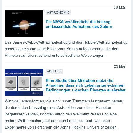
keine
28 Mär
r
ASTRONOMIE
analyse
nzeige von
Die NASA veröffentlicht die bislang
der
umfassendste Aufnahme des Saturn
erten
erwenden,
Das James-Webb-Weltraumteleskop und das Hubble-Weltraumteleskop
haben gemeinsam neue Bilder vom Saturn aufgenommen, die den
 nicht
erte
Planeten auf überraschend unterschiedliche Weise zeigen.
ehen
e können
23 Mär
ation von
AKTUELL
lehnen und
Eine Studie über Mikroben stützt die
s
Annahme, dass sich Leben unter extremen
t auf
Bedingungen zwischen Planeten ausbreitet
site
 indem Sie
Winzige Lebensformen, die sich in den Trümmern festgesetzt haben,
altfläche
die durch den Einschlag eines Asteroiden von einem Planeten
 klicken.
losgerissen wurden, könnten durch den Weltraum reisen und eine
Zustimmung
andere Welt erreichen, auf der noch Leben existiert, wie neue
wir und
Experimente von Forschern der Johns Hopkins University zeigen.
tner