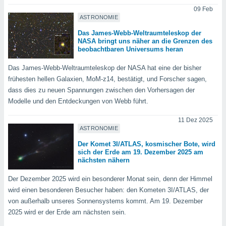
indeutige
09 Feb
 oder
ASTRONOMIE
Das James-Webb-Weltraumteleskop der
en, um
NASA bringt uns näher an die Grenzen des
ezogene
beobachtbaren Universums heran
Ihren
 dieser
Das James-Webb-Weltraumteleskop der NASA hat eine der bisher
P-Adressen
frühesten hellen Galaxien, MoM-z14, bestätigt, und Forscher sagen,
-
dass dies zu neuen Spannungen zwischen den Vorhersagen der
 zu
Modelle und den Entdeckungen von Webb führt.
 darauf
n und diese
11 Dez 2025
ten. Einige
ASTRONOMIE
rarbeiten
Der Komet 3I/ATLAS, kosmischer Bote, wird
ezogenen
sich der Erde am 19. Dezember 2025 am
nächsten nähern
icherweise
age eines
Der Dezember 2025 wird ein besonderer Monat sein, denn der Himmel
en
, dem Sie
wird einen besonderen Besucher haben: den Kometen 3I/ATLAS, der
hen
von außerhalb unseres Sonnensystems kommt. Am 19. Dezember
 dies zu
2025 wird er der Erde am nächsten sein.
 Sie Ihre