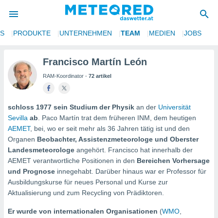
NS
PRODUKTE
UNTERNEHMEN
TEAM
MEDIEN
JOBS
politik
von
Francisco Martín León
RAM-Koordinator -
72 artikel
at) wurde
uten
m
llen, dass
schloss 1977 sein Studium der Physik
an der
Universität
estellten
Sevilla
ab
. Paco Martín trat dem früheren INM, dem heutigen
nen von
AEMET
, bei, wo er seit mehr als 36 Jahren tätig ist und den
tät sind.
Organen
Beobachter, Assistenzmeteorologe und Oberster
 diese
Landesmeteorologe
angehört. Francisco hat innerhalb der
er die
AEMET verantwortliche Positionen in den
Bereichen Vorhersage
Optionen
und Prognose
innegehabt. Darüber hinaus war er Professor für
Ausbildungskurse für neues Personal und Kurse zur
 cookies
Aktualisierung und zum Recycling von Prädiktoren.
s adgang
Er wurde von internationalen Organisationen
(
WMO
,
gitale