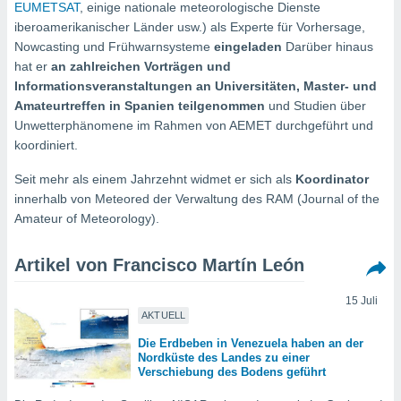
ie auf
EUMETSAT
, einige nationale meteorologische Dienste
en basiert,
iberoamerikanischer Länder usw.) als Experte für Vorhersage,
Cookies
Nowcasting und Frühwarnsysteme
eingeladen
Darüber hinaus
che
hat er
an zahlreichen Vorträgen und
en
Informationsveranstaltungen an Universitäten, Master- und
 werden,
Amateurtreffen in Spanien teilgenommen
und Studien über
 es uns,
AKZEPTIEREN
häft zu
Unwetterphänomene im Rahmen von AEMET durchgeführt und
UND
n und Ihnen
koordiniert.
FORTFAHREN
hochwertige
tenlos zur
Seit mehr als einem Jahrzehnt widmet er sich als
Koordinator
u stellen.
EINSTELLUNGEN
innerhalb von Meteored der Verwaltung des RAM (Journal of the
Amateur of Meteorology).
uf die
he
en und
Artikel von Francisco Martín León
 klicken,
 auf die
15 Juli
greifen und
AKTUELL
er
 aller
Die Erdbeben in Venezuela haben an der
,
Nordküste des Landes zu einer
Verschiebung des Bodens geführt
 davon, ob
 unsere