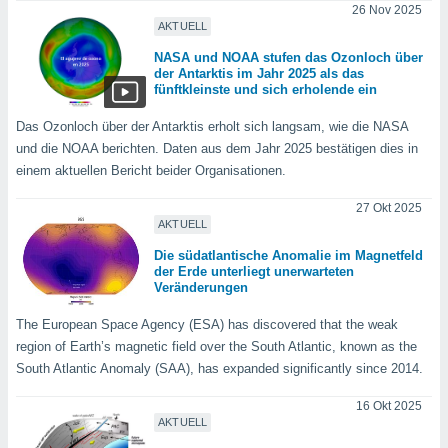
 jederzeit
26 Nov 2025
oder der
AKTUELL
beitung
NASA und NOAA stufen das Ozonloch über
hen, indem
der Antarktis im Jahr 2025 als das
ser
fünftkleinste und sich erholende ein
f "
en
" oder
Das Ozonloch über der Antarktis erholt sich langsam, wie die NASA
und die NOAA berichten. Daten aus dem Jahr 2025 bestätigen dies in
tlinie
einem aktuellen Bericht beider Organisationen.
27 Okt 2025
es
AKTUELL
gør
 under
Die südatlantische Anomalie im Magnetfeld
ndlingen:
der Erde unterliegt unerwarteten
Veränderungen
von oder
The European Space Agency (ESA) has discovered that the weak
nen auf
region of Earth’s magnetic field over the South Atlantic, known as the
erät,
South Atlantic Anomaly (SAA), has expanded significantly since 2014.
g
 Daten zur
16 Okt 2025
on
AKTUELL
igen,