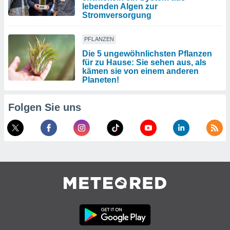
lebenden Algen zur
Stromversorgung
PFLANZEN
Die 5 ungewöhnlichsten Pflanzen
für zu Hause: Sie sehen aus, als
kämen sie von einem anderen
Planeten!
Folgen Sie uns