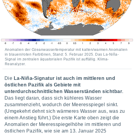
indeutige
 oder
en, um
ezogene
Ihren
 dieser
P-Adressen
-
Anomalien der Ozeanwassertemperatur mit kalten/warmen Anomalien
in blauen/roten Farbtönen, Stand: 5. Februar 2025. Das La-Niña-
 zu
Signal im zentralen äquatorialen Pazifik ist auffällig. Klima-
 darauf
Reanalyzer.
n und diese
ten. Einige
Die
La-Niña-Signatur ist auch im mittleren und
rarbeiten
östlichen Pazifik als Gebiete mit
ezogenen
unterdurchschnittlichen Wasserständen sichtbar
.
icherweise
Das liegt daran, dass sich kühleres Wasser
age eines
zusammenzieht, wodurch der Meeresspiegel sinkt.
en
(Umgekehrt dehnt sich wärmeres Wasser aus, was zu
, dem Sie
einem Anstieg führt.) Die erste Karte oben zeigt die
hen
 dies zu
Anomalien der Meeresspiegelhöhe im mittleren und
 Sie Ihre
östlichen Pazifik, wie sie am 13. Januar 2025