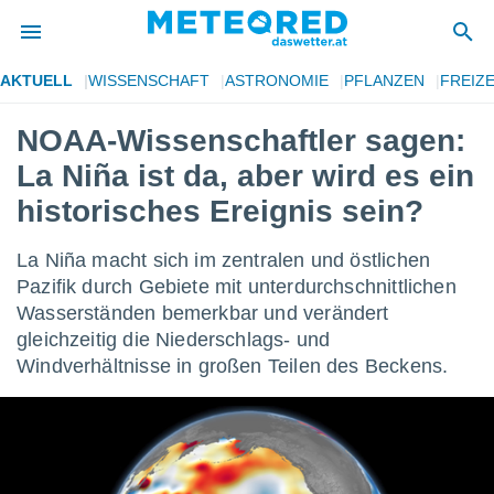
AKTUELL
WISSENSCHAFT
ASTRONOMIE
PFLANZEN
FREIZE
politik
NOAA-Wissenschaftler sagen:
von
La Niña ist da, aber wird es ein
at) wurde
uten
historisches Ereignis sein?
m
llen, dass
La Niña macht sich im zentralen und östlichen
estellten
nen von
Pazifik durch Gebiete mit unterdurchschnittlichen
tät sind.
Wasserständen bemerkbar und verändert
 diese
gleichzeitig die Niederschlags- und
er die
Windverhältnisse in großen Teilen des Beckens.
Optionen
 cookies
s adgang
gitale