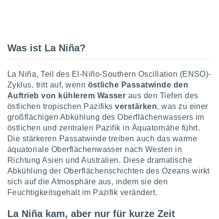
IV,
kie-
Was ist La Niña?
er
La Niña, Teil des El-Niño-Southern Oscillation (ENSO)-
it der
Zyklus, tritt auf, wenn
östliche Passatwinde den
n von
Auftrieb von kühlerem Wasser
aus den Tiefen des
cht
den sind,
östlichen tropischen Pazifiks
verstärken
, was zu einer
 weiterhin
großflächigen Abkühlung des Oberflächenwassers im
 Website
östlichen und zentralen Pazifik in Äquatornähe führt.
t
Die stärkeren Passatwinde treiben auch das warme
 indem Sie
äquatoriale Oberflächenwasser nach Westen in
ieren. In
Richtung Asien und Australien. Diese dramatische
l werden
über
Abkühlung der Oberflächenschichten des Ozeans wirkt
, dass wir
sich auf die Atmosphäre aus, indem sie den
s
Feuchtigkeitsgehalt im Pazifik verändert.
, die für die
auf der
La Niña kam, aber nur für kurze Zeit
twendig