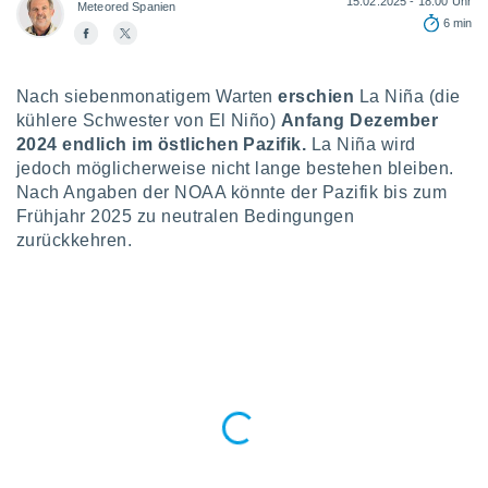
15.02.2025 - 18:00 Uhr
okies oder
Meteored Spanien
6 min
 Partner
e es uns
n, das
uf der
Nach siebenmonatigem Warten
erschien
La Niña (die
 verfolgen
kühlere Schwester von El Niño)
Anfang Dezember
lysieren
2024 endlich im östlichen Pazifik.
La Niña wird
jedoch möglicherweise nicht lange bestehen bleiben.
s Profil zu
Nach Angaben der NOAA könnte der Pazifik bis zum
um Ihnen
ierende
Frühjahr 2025 zu neutralen Bedingungen
nd
zurückkehren.
erte Inhalte
. Weitere
nen finden
rer
tlinie
. Sie
e
 jederzeit
, indem Sie
altfläche
stellungen
n Rand
bsite