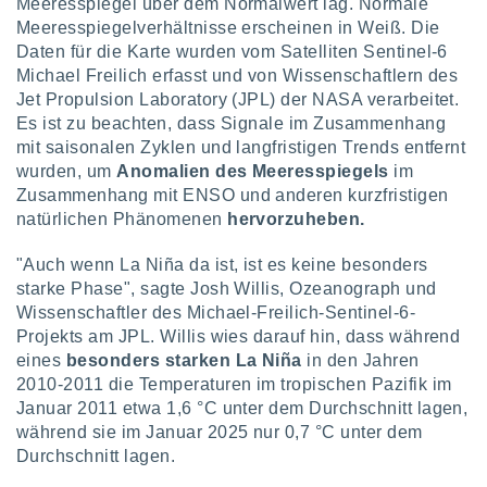
von
Meeresspiegel über dem Normalwert lag. Normale
Meeresspiegelverhältnisse erscheinen in Weiß. Die
erte
Daten für die Karte wurden vom Satelliten Sentinel-6
verwendung
Michael Freilich erfasst und von Wissenschaftlern des
n zur
Jet Propulsion Laboratory (JPL) der NASA verarbeitet.
Es ist zu beachten, dass Signale im Zusammenhang
erter
rstellung
mit saisonalen Zyklen und langfristigen Trends entfernt
n zur
wurden, um
Anomalien des Meeresspiegels
im
ierung von
Zusammenhang mit ENSO und anderen kurzfristigen
verwendung
natürlichen Phänomenen
hervorzuheben.
n zur
"Auch wenn La Niña da ist, ist es keine besonders
erter
starke Phase", sagte Josh Willis, Ozeanograph und
essung der
ung,
Wissenschaftler des Michael-Freilich-Sentinel-6-
er
Projekts am JPL. Willis wies darauf hin, dass während
ce von
eines
besonders starken La Niña
in den Jahren
analyse von
2010-2011 die Temperaturen im tropischen Pazifik im
n durch
Januar 2011 etwa 1,6 °C unter dem Durchschnitt lagen,
 oder
während sie im Januar 2025 nur 0,7 °C unter dem
onen von
Durchschnitt lagen.
nen