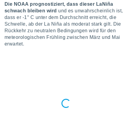
ntwicklung
Die NOAA prognostiziert, dass dieser La
Niña
serung der
schwach bleiben wird
und es unwahrscheinlich ist,
dass er -1° C unter dem Durchschnitt erreicht, die
g
Schwelle, ab der La Niña als moderat stark gilt. Die
 Daten zur
Rückkehr zu neutralen Bedingungen wird für den
n Inhalten.
meteorologischen Frühling zwischen März und Mai
erwartet.
ten und
ion durch
on
,
erte
d Inhalte,
on
ung und der
ce von
nforschung
icklung
serung von
.
sere 1199