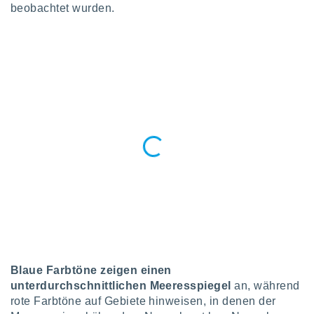
 jederzeit
beobachtet wurden.
oder der
beitung
hen, indem
ser
f "
en
" oder
tlinie
es
gør
 under
ndlingen:
von oder
nen auf
erät,
g
Blaue Farbtöne zeigen einen
 Daten zur
unterdurchschnittlichen Meeresspiegel
an, während
on
rote Farbtöne auf Gebiete hinweisen, in denen der
igen,