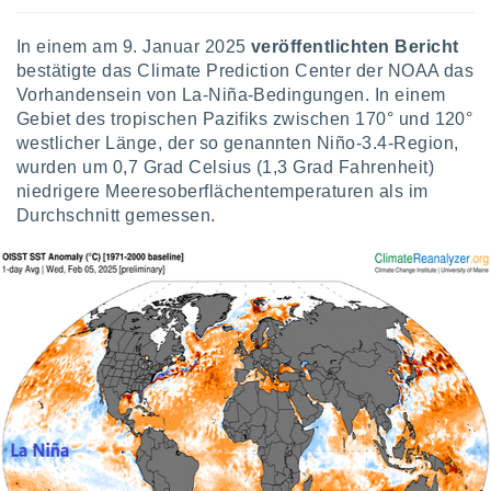
keine
r
In einem am 9. Januar 2025
veröffentlichten Bericht
analyse
bestätigte das Climate Prediction Center der NOAA das
nzeige von
Vorhandensein von La-Niña-Bedingungen. In einem
der
Gebiet des tropischen Pazifiks zwischen 170° und 120°
erten
erwenden,
westlicher Länge, der so genannten Niño-3.4-Region,
wurden um 0,7 Grad Celsius (1,3 Grad Fahrenheit)
 nicht
niedrigere Meeresoberflächentemperaturen als im
erte
Durchschnitt gemessen.
ehen
e können
ation von
lehnen und
s
t auf
site
 indem Sie
altfläche
 klicken.
Zustimmung
wir und
tner