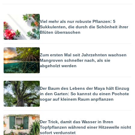
ntwicklung
serung der
g
Viel mehr als nur robuste Pflanzen: 5
 Daten zur
Sukkulenten, die durch die Schönheit ihrer
n Inhalten.
Blüten überraschen
ten und
ion durch
Zum ersten Mal seit Jahrzehnten wachsen
on
Mangroven schneller nach, als sie
,
abgeholzt werden
erte
d Inhalte,
on
ung und der
Der Baum des Lebens der Maya hält Einzug
ce von
in den Garten: So kannst du einen Pochote
sogar auf kleinem Raum anpflanzen
nforschung
icklung
serung von
.
Der Trick, damit das Wasser in Ihren
Topfpflanzen während einer Hitzewelle nicht
sere 1199
sofort verdunstet