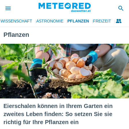
WISSENSCHAFT
ASTRONOMIE
PFLANZEN
FREIZEIT
politik
Pflanzen
von
at) wurde
uten
m
llen, dass
estellten
nen von
tät sind.
 diese
er die
Optionen
Eierschalen können in Ihrem Garten ein
 cookies
zweites Leben finden: So setzen Sie sie
s adgang
richtig für Ihre Pflanzen ein
gitale