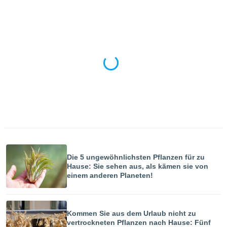
okies oder
 Partner
e es uns
n, das
uf der
 verfolgen
lysieren
s Profil zu
um Ihnen
ierende
nd
erte Inhalte
. Weitere
nen finden
rer
Die 5 ungewöhnlichsten Pflanzen für zu
tlinie
. Sie
Hause: Sie sehen aus, als kämen sie von
e
einem anderen Planeten!
 jederzeit
, indem Sie
altfläche
stellungen
Kommen Sie aus dem Urlaub nicht zu
n Rand
vertrockneten Pflanzen nach Hause: Fünf
bsite