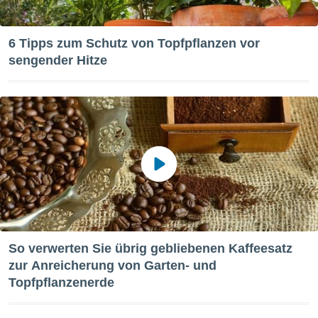
keine
r
analyse
6 Tipps zum Schutz von Topfpflanzen vor
nzeige von
sengender Hitze
der
erten
erwenden,
 nicht
erte
ehen
e können
ation von
lehnen und
s
t auf
site
 indem Sie
So verwerten Sie übrig gebliebenen Kaffeesatz
altfläche
zur Anreicherung von Garten- und
 klicken.
Topfpflanzenerde
Zustimmung
wir und
tner