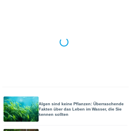
indeutige
 oder
en, um
ezogene
Ihren
 dieser
P-Adressen
-
 zu
 darauf
n und diese
ten. Einige
rarbeiten
ezogenen
icherweise
age eines
Algen sind keine Pflanzen: Überraschende
en
Fakten über das Leben im Wasser, die Sie
, dem Sie
kennen sollten
hen
 dies zu
 Sie Ihre