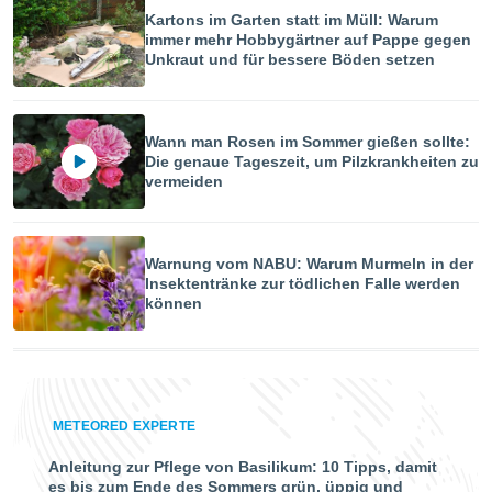
 jederzeit
Kartons im Garten statt im Müll: Warum
oder der
immer mehr Hobbygärtner auf Pappe gegen
beitung
Unkraut und für bessere Böden setzen
hen, indem
ser
f "
en
" oder
Wann man Rosen im Sommer gießen sollte:
Die genaue Tageszeit, um Pilzkrankheiten zu
tlinie
vermeiden
es
gør
Warnung vom NABU: Warum Murmeln in der
 under
Insektentränke zur tödlichen Falle werden
ndlingen:
können
von oder
nen auf
erät,
g
METEORED EXPERTE
 Daten zur
on
Anleitung zur Pflege von Basilikum: 10 Tipps, damit
igen,
es bis zum Ende des Sommers grün, üppig und