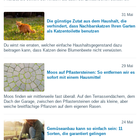
okies oder
 Partner
e es uns
31 Mai
n, das
Die günstige Zutat aus dem Haushalt, die
uf der
verhindert, dass Nachbarskatzen Ihren Garten
als Katzentoilette benutzen
 verfolgen
lysieren
Du wirst nie erraten, welcher einfache Haushaltsgegenstand dazu
s Profil zu
beitragen kann, dass Katzen deine Blumenbeete nicht verwüsten.
um Ihnen
ierende
29 Mai
nd
Moos auf Pflastersteinen: So entfernen wir es
erte Inhalte
sofort mit einem Hausmittel
. Weitere
nen finden
rer
Moos finden wir mittlerweile fast überall. Auf den Terrassendächern, dem
tlinie
. Sie
Dach der Garage, zwischen den Pflastersteinen oder als kleine, aber
e
weiche breitflächige Pflanzen auf dem eigenen Rasen.
 jederzeit
, indem Sie
altfläche
24 Mai
stellungen
Gemüseanbau kann so einfach sein: 11
n Rand
Sorten, die garantiert gelingen
bsite