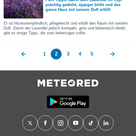
indeutige
prächtig gedeiht, üppiger blüht und das
ganze Haus mit seinem Duft erfüllt
 oder
en, um
Er ist hitzeunempfindlich, pflegeleicht und erfüllt den Raum mit seinem
ezogene
Duft. Damit der Lavendel jedoch kompakt, grün und blütenreich bleibt,
gibt es einige Tipps, die man beherzigen sollte.
Ihren
 dieser
P-Adressen
-
1
2
3
4
5
 zu
 darauf
n und diese
ten. Einige
rarbeiten
ezogenen
icherweise
age eines
en
, dem Sie
hen
 dies zu
 Sie Ihre