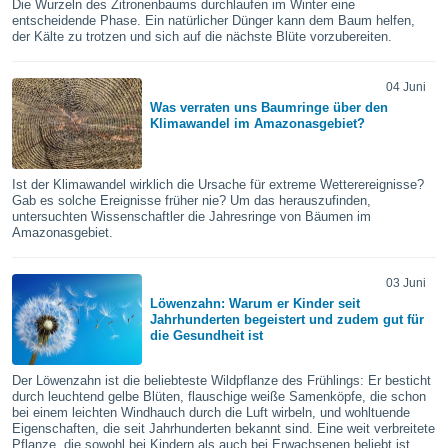
Die Wurzeln des Zitronenbaums durchlaufen im Winter eine
ie auf
entscheidende Phase. Ein natürlicher Dünger kann dem Baum helfen,
en basiert,
der Kälte zu trotzen und sich auf die nächste Blüte vorzubereiten.
Cookies
che
en
04 Juni
 werden,
Was verraten uns Baumringe über den
 es uns,
Klimawandel im Amazonasgebiet?
AKZEPTIEREN
häft zu
UND
n und Ihnen
FORTFAHREN
hochwertige
Ist der Klimawandel wirklich die Ursache für extreme Wetterereignisse?
tenlos zur
Gab es solche Ereignisse früher nie? Um das herauszufinden,
u stellen.
EINSTELLUNGEN
untersuchten Wissenschaftler die Jahresringe von Bäumen im
Amazonasgebiet.
uf die
he
en und
03 Juni
 klicken,
Löwenzahn: Warum er Kinder seit
Jahrhunderten begeistert und zudem gut für
 auf die
die Gesundheit ist
greifen und
er
 aller
Der Löwenzahn ist die beliebteste Wildpflanze des Frühlings: Er besticht
durch leuchtend gelbe Blüten, flauschige weiße Samenköpfe, die schon
,
bei einem leichten Windhauch durch die Luft wirbeln, und wohltuende
 davon, ob
Eigenschaften, die seit Jahrhunderten bekannt sind. Eine weit verbreitete
 unsere
Pflanze, die sowohl bei Kindern als auch bei Erwachsenen beliebt ist.