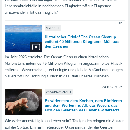
okies oder
Lebensmittelabfälle in nachhaltigen Flugkraftstoff für Flugzeuge
 Partner
umzuwandeln. Ist das möglich?
e es uns
n, das
13 Jan
uf der
AKTUELL
 verfolgen
lysieren
Historischer Erfolg! The Ocean Cleanup
entfernt 45 Millionen Kilogramm Müll aus
s Profil zu
den Ozeanen
um Ihnen
ierende
Im Jahr 2025 erreichte The Ocean Cleanup einen historischen
nd
Meilenstein, indem es 45 Millionen Kilogramm angesammeltes Plastik
erte Inhalte
entfernte. Wissenschaft, Technologie und globale Maßnahmen bringen
. Weitere
Sauerstoff und Hoffnung zurück in das Blau unseres Planeten.
nen finden
rer
24 Nov 2025
tlinie
. Sie
WISSENSCHAFT
e
Es widersteht dem Kochen, dem Einfrieren
 jederzeit
und dem Werfen ins All: das Wesen, das
, indem Sie
sich den Gesetzen des Lebens widersetzt
altfläche
stellungen
Wie widerstandsfähig kann Leben sein? Tardigraden bringen die Antwort
n Rand
auf die Spitze. Ein millimetergroßer Organismus, der die Grenzen
bsite