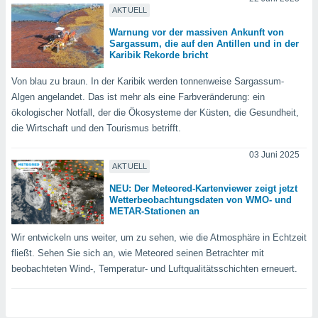
keine
AKTUELL
r
Warnung vor der massiven Ankunft von
analyse
Sargassum, die auf den Antillen und in der
nzeige von
Karibik Rekorde bricht
der
erten
Von blau zu braun. In der Karibik werden tonnenweise Sargassum-
erwenden,
Algen angelandet. Das ist mehr als eine Farbveränderung: ein
ökologischer Notfall, der die Ökosysteme der Küsten, die Gesundheit,
 nicht
die Wirtschaft und den Tourismus betrifft.
erte
ehen
03 Juni 2025
e können
AKTUELL
ation von
lehnen und
NEU: Der Meteored-Kartenviewer zeigt jetzt
s
Wetterbeobachtungsdaten von WMO- und
METAR-Stationen an
t auf
site
Wir entwickeln uns weiter, um zu sehen, wie die Atmosphäre in Echtzeit
 indem Sie
altfläche
fließt. Sehen Sie sich an, wie Meteored seinen Betrachter mit
 klicken.
beobachteten Wind-, Temperatur- und Luftqualitätsschichten erneuert.
Zustimmung
wir und
tner