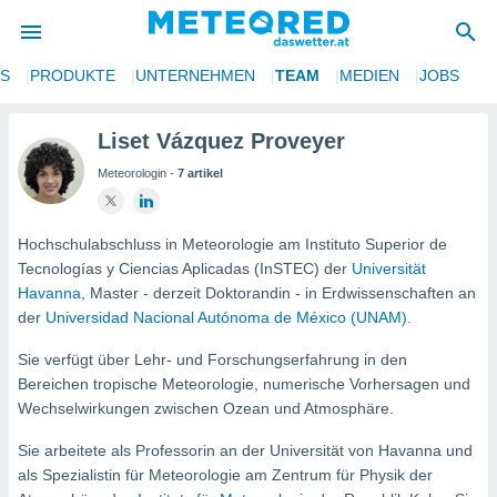
NS
PRODUKTE
UNTERNEHMEN
TEAM
MEDIEN
JOBS
politik
von
Liset Vázquez Proveyer
Meteorologin -
7 artikel
at) wurde
uten
m
llen, dass
Hochschulabschluss in Meteorologie am Instituto Superior de
estellten
Tecnologías y Ciencias Aplicadas (InSTEC) der
Universität
nen von
Havanna
, Master - derzeit Doktorandin - in Erdwissenschaften an
tät sind.
der
Universidad Nacional Autónoma de México (UNAM)
.
 diese
er die
Sie verfügt über Lehr- und Forschungserfahrung in den
Optionen
Bereichen tropische Meteorologie, numerische Vorhersagen und
Wechselwirkungen zwischen Ozean und Atmosphäre.
 cookies
Sie arbeitete als Professorin an der Universität von Havanna und
s adgang
als Spezialistin für Meteorologie am Zentrum für Physik der
gitale