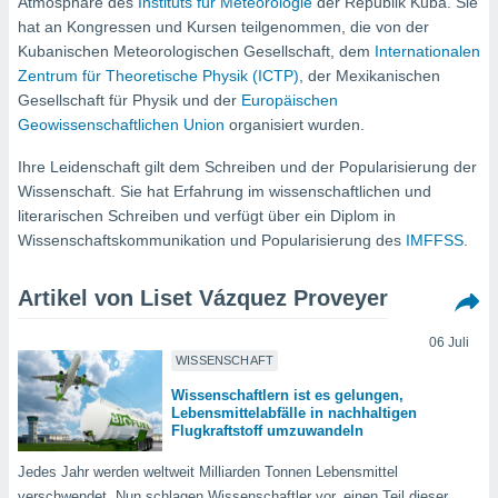
Atmosphäre des
Instituts für Meteorologie
der Republik Kuba. Sie
ie auf
hat an Kongressen und Kursen teilgenommen, die von der
en basiert,
Cookies
Kubanischen Meteorologischen Gesellschaft, dem
Internationalen
che
Zentrum für Theoretische Physik (ICTP)
, der Mexikanischen
en
Gesellschaft für Physik und der
Europäischen
 werden,
Geowissenschaftlichen Union
organisiert wurden.
 es uns,
AKZEPTIEREN
häft zu
UND
Ihre Leidenschaft gilt dem Schreiben und der Popularisierung der
n und Ihnen
FORTFAHREN
Wissenschaft. Sie hat Erfahrung im wissenschaftlichen und
hochwertige
literarischen Schreiben und verfügt über ein Diplom in
tenlos zur
u stellen.
EINSTELLUNGEN
Wissenschaftskommunikation und Popularisierung des
IMFFSS
.
uf die
he
Artikel von Liset Vázquez Proveyer
en und
 klicken,
06 Juli
 auf die
WISSENSCHAFT
greifen und
Wissenschaftlern ist es gelungen,
er
Lebensmittelabfälle in nachhaltigen
 aller
Flugkraftstoff umzuwandeln
,
 davon, ob
Jedes Jahr werden weltweit Milliarden Tonnen Lebensmittel
 unsere
verschwendet. Nun schlagen Wissenschaftler vor, einen Teil dieser