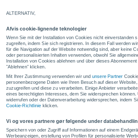
Ozeanen
ALTERNATIV,
Im Jahr 2025 erreichte The Ocean Clea
Afvis cookie-lignende teknologier
indem es 45 Millionen Kilogramm ange
Wenn Sie mit der Installation von Cookies nicht einverstanden s
Wissenschaft, Technologie und globa
zugreifen, indem Sie sich registrieren. In diesem Fall werden wir
Hoffnung zurück in das Blau unseres 
für die Navigation auf der Website notwendig sind, aber keine
oder personalisierten Inhalten verwenden, obwohl Sie allgemein
Installation von Cookies ablehnen und über dieses Abonnement a
"Ablehnen" klicken.
Mit Ihrer Zustimmung verwenden wir und
unsere Partner
Cookie
personenbezogene Daten wie Ihren Besuch auf dieser Website,
zuzugreifen und diese zu verarbeiten. Einige Anbieter verarbe
eines berechtigten Interesses, dem Sie widersprechen können. 
widerrufen oder der Datenverarbeitung widersprechen, indem Sie
Cookie-Richtlinie
klicken.
Vi og vores partnere gør følgende under databehandli
Speichern von oder Zugriff auf Informationen auf einem Endger
Werbeanzeigen, erstellung von Profilen für personalisierte Wer