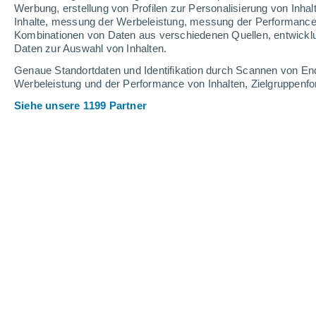
Werbung, erstellung von Profilen zur Personalisierung von Inhal
Inhalte, messung der Werbeleistung, messung der Performance v
Kombinationen von Daten aus verschiedenen Quellen, entwickl
Daten zur Auswahl von Inhalten.
Genaue Standortdaten und Identifikation durch Scannen von En
Werbeleistung und der Performance von Inhalten, Zielgruppen
Siehe unsere 1199 Partner
Plastikaufräumaktion im Great Pacific Garbage Patch zw
dem Planeten. Bild aus der Multimedia-Galerie auf der 
Liset Vázquez Proveyer
1
Meteored Mexiko
Ich habe schon immer eine tiefe Verbi
etwas mit meinen karibischen Wurzeln z
der salzige Duft des Lebens haben et
ehrlich:
Drei Viertel unserer Welt s