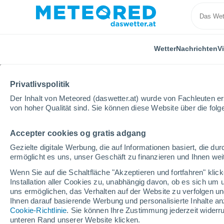
Wetter
Nachrichten
V
ALLE
AKTUELL
WISSENSCHAFT
ASTRONOMIE
P
Privatlivspolitik
Der Inhalt von Meteored (daswetter.at) wurde von Fachleuten erst
von hoher Qualität sind. Sie können diese Website über die fol
Accepter cookies og gratis adgang
Gezielte digitale Werbung, die auf Informationen basiert, die 
ermöglicht es uns, unser Geschäft zu finanzieren und Ihnen weit
Home
Nachrichten
Aktuell
Historischer Erfolg!
Wenn Sie auf die Schaltfläche "Akzeptieren und fortfahren" kli
Installation aller Cookies zu, unabhängig davon, ob es sich um 
uns ermöglichen, das Verhalten auf der Website zu verfolgen und
Historischer Erfolg! 
Ihnen darauf basierende Werbung und personalisierte Inhalte an
Cookie-Richtlinie
. Sie können Ihre Zustimmung jederzeit widerru
entfernt 45 Millionen
unteren Rand unserer Website klicken.