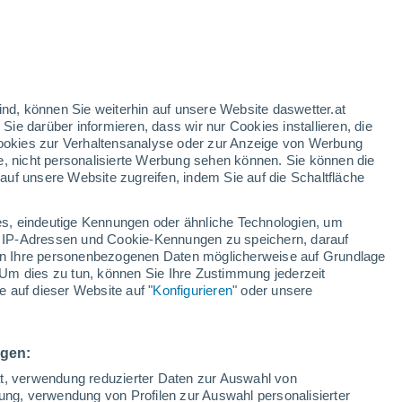
nup einen historischen Meilenstein,
sammeltes Plastik entfernte.
ind, können Sie weiterhin auf unsere Website daswetter.at
le Maßnahmen bringen Sauerstoff und
 Sie darüber informieren, dass wir nur Cookies installieren, die
Planeten.
 Cookies zur Verhaltensanalyse oder zur Anzeige von Werbung
e, nicht personalisierte Werbung sehen können. Sie können die
uf unsere Website zugreifen, indem Sie auf die Schaltfläche
s, eindeutige Kennungen oder ähnliche Technologien, um
 IP-Adressen und Cookie-Kennungen zu speichern, darauf
iten Ihre personenbezogenen Daten möglicherweise auf Grundlage
Um dies zu tun, können Sie Ihre Zustimmung jederzeit
 auf dieser Website auf "
Konfigurieren
" oder unsere
ngen:
ät, verwendung reduzierter Daten zur Auswahl von
bung, verwendung von Profilen zur Auswahl personalisierter