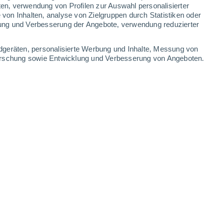
ten, verwendung von Profilen zur Auswahl personalisierter
on Inhalten, analyse von Zielgruppen durch Statistiken oder
ung und Verbesserung der Angebote, verwendung reduzierter
dgeräten, personalisierte Werbung und Inhalte, Messung von
forschung sowie Entwicklung und Verbesserung von Angeboten.
ischen Hawaii und Kalifornien, der größten Ansammlungszone auf
Website von The Ocean Cleanup.
3.01.2026 - 16:26 Uhr
6 min
ndung zum Meer gespürt. Vielleicht hat das
u tun, aber dieses tiefe Blau, die Wellen,
was Hypnotisches an sich. Und seien wir
ind von Ozeanen bedeckt
, also ja, wir sind