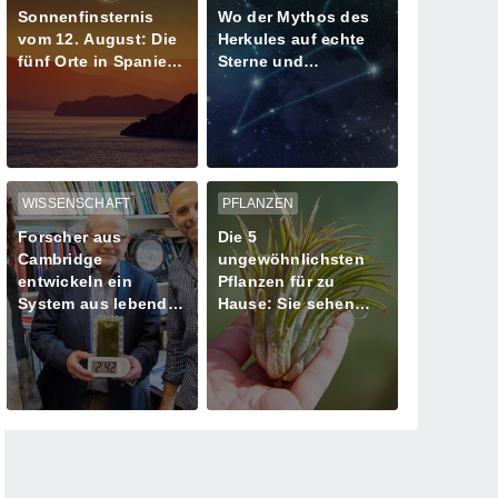
Sonnenfinsternis
Wo der Mythos des
vom 12. August: Die
Herkules auf echte
fünf Orte in Spanien
Sterne und
mit mehr als einer
Meteoritenschauer
Minute Dunkelheit
trifft
WISSENSCHAFT
PFLANZEN
Forscher aus
Die 5
Cambridge
ungewöhnlichsten
entwickeln ein
Pflanzen für zu
System aus lebenden
Hause: Sie sehen
Algen zur
aus, als kämen sie
Stromversorgung
von einem anderen
Planeten!