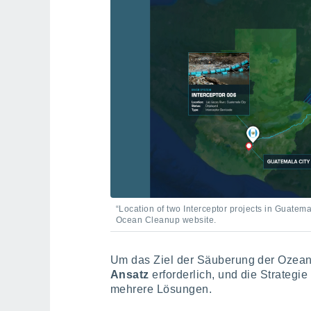
“Location of two Interceptor projects in Guatem
Ocean Cleanup website.
Um das Ziel der Säuberung der Ozeane
Ansatz
erforderlich, und die Strateg
mehrere Lösungen.