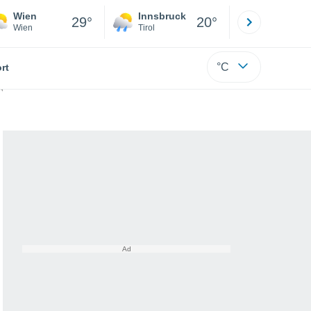
Wien
Innsbruck
Salzburg
29°
20°
Wien
Tirol
Salzburg
°C
rt
anen