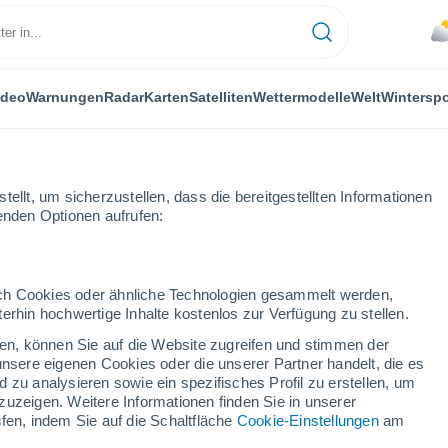
ideo
Warnungen
Radar
Karten
Satelliten
Wettermodelle
Welt
Winterspo
FLANZEN
FREIZEIT
ellt, um sicherzustellen, dass die bereitgestellten Informationen
genden Optionen aufrufen:
durch Cookies oder ähnliche Technologien gesammelt werden,
erhin hochwertige Inhalte kostenlos zur Verfügung zu stellen.
 The Ocean Cleanup entfernt 45 Millionen Kilogramm Müll aus den Oze
cken, können Sie auf die Website zugreifen und stimmen der
unsere eigenen Cookies oder die unserer Partner handelt, die es
 zu analysieren sowie ein spezifisches Profil zu erstellen, um
The Ocean Cleanup
zuzeigen. Weitere Informationen finden Sie in unserer
fen, indem Sie auf die Schaltfläche
Cookie-Einstellungen
am
 Kilogramm Müll aus den