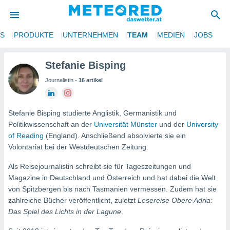
NS
PRODUKTE
UNTERNEHMEN
TEAM
MEDIEN
JOBS
politik
von
Stefanie Bisping
Journalistin -
16 artikel
at) wurde
uten
m
llen, dass
Stefanie Bisping studierte Anglistik, Germanistik und
estellten
Politikwissenschaft an der
Universität Münster
und der
University
nen von
of Reading
(England). Anschließend absolvierte sie ein
tät sind.
Volontariat bei der Westdeutschen Zeitung.
 diese
er die
Als Reisejournalistin schreibt sie für Tageszeitungen und
Optionen
Magazine in Deutschland und Österreich und hat dabei die Welt
von Spitzbergen bis nach Tasmanien vermessen. Zudem hat sie
 cookies
zahlreiche Bücher veröffentlicht, zuletzt
Lesereise Obere Adria:
s adgang
Das Spiel des Lichts in der Lagune
.
gitale