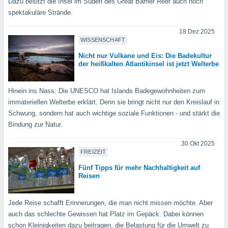
Dazu besitzt die Insel im Süden des Great Barrier Reef auch noch
indeutige
spektakuläre Strände.
 oder
18 Dez 2025
en, um
WISSENSCHAFT
ezogene
Ihren
Nicht nur Vulkane und Eis: Die Badekultur
der heißkalten Atlantikinsel ist jetzt Welterbe
 dieser
P-Adressen
-
Hinein ins Nass: Die UNESCO hat Islands Badegewohnheiten zum
 zu
immateriellen Welterbe erklärt. Denn sie bringt nicht nur den Kreislauf in
 darauf
Schwung, sondern hat auch wichtige soziale Funktionen - und stärkt die
n und diese
ten. Einige
Bindung zur Natur.
rarbeiten
30 Okt 2025
ezogenen
FREIZEIT
icherweise
Fünf Tipps für mehr Nachhaltigkeit auf
age eines
Reisen
en
, dem Sie
hen
Jede Reise schafft Erinnerungen, die man nicht missen möchte. Aber
 dies zu
auch das schlechte Gewissen hat Platz im Gepäck. Dabei können
 Sie Ihre
schon Kleinigkeiten dazu beitragen, die Belastung für die Umwelt zu