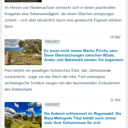
okies oder
 Partner
Im Herzen von Niedersachsen versteckt sich in einem prachtvollen
e es uns
Kurgarten eine Sehenswürdigkeit, die einem Märchen entsprungen
n, das
scheint – sich aber tatsächlich durch eine genetische Eigenart erklären
uf der
lässt.
 verfolgen
lysieren
16 Mai
FREIZEIT
s Profil zu
um Ihnen
Es muss nicht immer Machu Picchu sein:
Diese Überraschungen zwischen Wüste,
ierende
Anden und Nebelwald werden Sie begeistern
nd
erte Inhalte
Peru besitzt ein gewaltiges historisches Erbe, das Jahrtausende
. Weitere
zurückreicht - sogar vor das Reich der Inka. Fünf verborgene
nen finden
archäologische Schätze zeugen von den faszinierenden Zivilisationen
rer
tlinie
. Sie
des Andenstaats.
e
 jederzeit
11 Mai
, indem Sie
FREIZEIT
altfläche
Die Antwort schlummert im Regenwald: Die
stellungen
Maya-Metropole Tikal behält noch immer
n Rand
viele ihrer Geheimnisse für sich
bsite