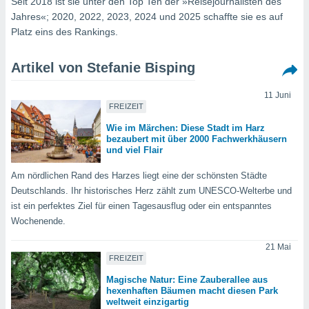
Seit 2018 ist sie unter den Top Ten der »Reisejournalisten des
ie auf
Jahres«; 2020, 2022, 2023, 2024 und 2025 schaffte sie es auf
en basiert,
Cookies
Platz eins des Rankings.
che
en
Artikel von Stefanie Bisping
 werden,
 es uns,
AKZEPTIEREN
häft zu
11 Juni
UND
FREIZEIT
n und Ihnen
FORTFAHREN
hochwertige
Wie im Märchen: Diese Stadt im Harz
tenlos zur
bezaubert mit über 2000 Fachwerkhäusern
u stellen.
EINSTELLUNGEN
und viel Flair
uf die
Am nördlichen Rand des Harzes liegt eine der schönsten Städte
he
Deutschlands. Ihr historisches Herz zählt zum UNESCO-Welterbe und
en und
ist ein perfektes Ziel für einen Tagesausflug oder ein entspanntes
 klicken,
Wochenende.
 auf die
greifen und
21 Mai
er
FREIZEIT
 aller
,
Magische Natur: Eine Zauberallee aus
 davon, ob
hexenhaften Bäumen macht diesen Park
 unsere
weltweit einzigartig