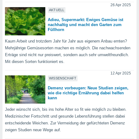
ntwicklung
26 Apr 2025
serung der
AKTUELL
Adieu, Supermarkt: Ewiges Gemüse ist
g
nachhaltig und macht den Garten zum
 Daten zur
Füllhorn
n Inhalten.
Kaum Arbeit und trotzdem Jahr für Jahr aus eigenem Anbau ernten?
ten und
Mehrjährige Gemüsesorten machen es möglich. Die nachwachsenden
ion durch
Erträge sind nicht nur preiswert, sondern auch sehr umweltfreundlich.
on
Mit diesen Sorten funktioniert es.
,
erte
12 Apr 2025
d Inhalte,
WISSENSCHAFT
on
Demenz vorbeugen: Neue Studien zeigen,
ung und der
wie die richtige Ernährung dabei helfen
ce von
kann
nforschung
Jeder wünscht sich, bis ins hohe Alter so fit wie möglich zu bleiben.
icklung
Medizinischer Fortschritt und gesunde Lebensführung stellen dabei
serung von
entscheidende Weichen. Zur Vermeidung der gefürchteten Demenz
.
zeigen Studien neue Wege auf.
sere 1199