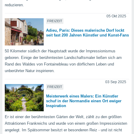
 jederzeit
reduzieren.
oder der
beitung
05 Okt 2025
hen, indem
FREIZEIT
ser
f "
Adieu, Paris: Dieses malerische Dorf lockt
en
" oder
seit fast 200 Jahren Künstler und Kunst-Fans
tlinie
50 Kilometer südlich der Hauptstadt wurde der Impressionismus
geboren. Einige der berühmtesten Landschaftsmaler ließen sich am
es
Rand des Waldes von Fontainebleau von dörflichem Leben und
gør
unberührter Natur inspirieren.
 under
ndlingen:
03 Sep 2025
FREIZEIT
von oder
Meisterwerk eines Malers: Ein Künstler
nen auf
schuf in der Normandie einen Ort ewiger
Inspiration
erät,
g
Er ist einer der berühmtesten Gärten der Welt, zählt zu den größten
 Daten zur
on
Attraktionen Frankreichs und wurde von einem großen Impressionisten
igen,
angelegt. Im Spätsommer besitzt er besonderen Reiz - und ist nicht