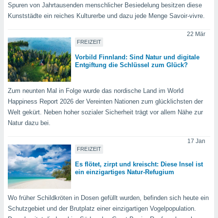
Spuren von Jahrtausenden menschlicher Besiedelung besitzen diese
keine
r
Kunststädte ein reiches Kulturerbe und dazu jede Menge Savoir-vivre.
analyse
nzeige von
22 Mär
FREIZEIT
der
erten
Vorbild Finnland: Sind Natur und digitale
erwenden,
Entgiftung die Schlüssel zum Glück?
 nicht
erte
Zum neunten Mal in Folge wurde das nordische Land im World
ehen
Happiness Report 2026 der Vereinten Nationen zum glücklichsten der
e können
Welt gekürt. Neben hoher sozialer Sicherheit trägt vor allem Nähe zur
ation von
Natur dazu bei.
lehnen und
s
17 Jan
t auf
FREIZEIT
site
 indem Sie
Es flötet, zirpt und kreischt: Diese Insel ist
ein einzigartiges Natur-Refugium
altfläche
 klicken.
Zustimmung
Wo früher Schildkröten in Dosen gefüllt wurden, befinden sich heute ein
wir und
Schutzgebiet und der Brutplatz einer einzigartigen Vogelpopulation.
tner