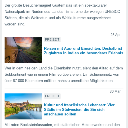
Der größte Besuchermagnet Guatemalas ist ein spektakulärer
Nationalpark im Norden des Landes. Er ist eine der wenigen UNESCO-
IV,
Stätten, die als Weltnatur- und als Weltkulturerbe ausgezeichnet
worden sind.
kie-
25 Apr
er
FREIZEIT
it der
Reisen mit Aus- und Einsichten: Deshalb ist
n von
Zugfahren in Indien ein besonderes Erlebnis
cht
den sind,
 weiterhin
Wer in dem riesigen Land die Eisenbahn nutzt, sieht den Alltag auf dem
 Website
Subkontinent wie in einem Film vorüberziehen. Ein Schienennetz von
t
über 67.000 Kilometern eröffnet nahezu unendliche Möglichkeiten.
 indem Sie
ieren. In
30 Mär
l werden
FREIZEIT
über
, dass wir
Kultur und französische Lebensart: Vier
Städte im Südwesten, die Sie sich
s
anschauen sollten
, die für die
auf der
Mit roten Backsteinfassaden, mittelalterlichen Meisterwerken und den
twendig