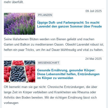
von
mehr überfüllt.
erte
09 Juli 2025
verwendung
PFLANZEN
n zur
Üppige Duft- und Farbenpracht: So macht
Lavendel den ganzen Sommer über Freude
erter
rstellung
n zur
Seine lilafarbenen Blüten werden von Bienen geliebt und machen
ierung von
Garten und Balkon zu mediterranen Oasen. Obwohl Lavendel robust ist,
verwendung
helfen ein paar Tricks, um ihn auf Dauer blühfreudig und vital zu halten.
n zur
24 Mai 2025
erter
WISSENSCHAFT
essung der
ung,
Gesunde Ernährung, gesunder Körper:
er
Diese Lebensmittel helfen, Entzündungen
im Körper zu vermeiden
ce von
analyse von
Oft bemerkt man sie gar nicht: Chronische Entzündungen, die über
n durch
 oder
lange Zeit im Körper verbleiben und Krankheiten wie Rheuma oder
onen von
Arthritis den Boden bereiten. Mit der richtigen Ernährung lässt sich
vorbeugen
nen