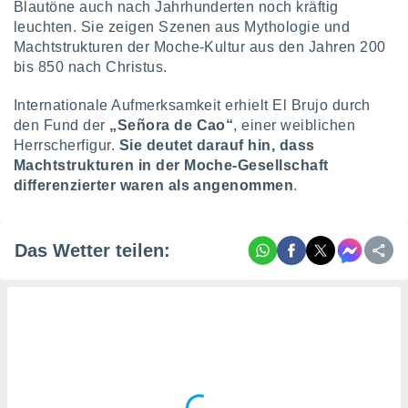
Blautöne auch nach Jahrhunderten noch kräftig
ntwicklung
serung der
leuchten. Sie zeigen Szenen aus Mythologie und
Machtstrukturen der Moche-Kultur aus den Jahren 200
g
bis 850 nach Christus.
 Daten zur
n Inhalten.
Internationale Aufmerksamkeit erhielt El Brujo durch
den Fund der
„Señora de Cao“
, einer weiblichen
ten und
Herrscherfigur.
Sie deutet darauf hin, dass
ion durch
Machtstrukturen in der Moche-Gesellschaft
on
differenzierter waren als angenommen
.
,
erte
d Inhalte,
on
Das Wetter teilen:
ung und der
ce von
nforschung
icklung
serung von
.
sere 1199