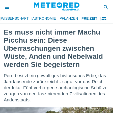
WISSENSCHAFT
ASTRONOMIE
PFLANZEN
FREIZEIT
politik
Es muss nicht immer Machu
von
Picchu sein: Diese
at) wurde
uten
Überraschungen zwischen
m
Wüste, Anden und Nebelwald
llen, dass
estellten
werden Sie begeistern
nen von
tät sind.
 diese
Peru besitzt ein gewaltiges historisches Erbe, das
er die
Jahrtausende zurückreicht - sogar vor das Reich
Optionen
der Inka. Fünf verborgene archäologische Schätze
zeugen von den faszinierenden Zivilisationen des
 cookies
Andenstaats.
s adgang
gitale