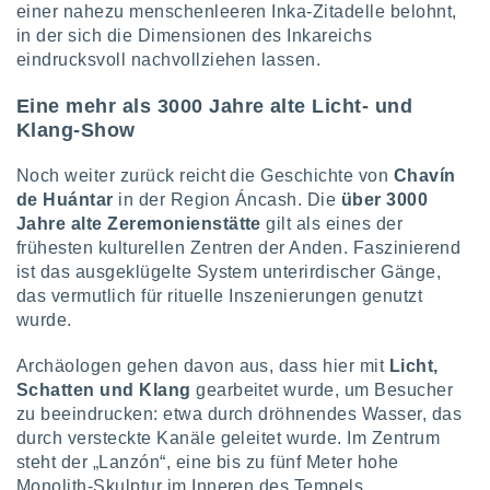
einer nahezu menschenleeren Inka-Zitadelle belohnt,
indeutige
in der sich die Dimensionen des Inkareichs
 oder
eindrucksvoll nachvollziehen lassen.
en, um
ezogene
Eine mehr als 3000 Jahre alte Licht- und
Ihren
Klang-Show
 dieser
P-Adressen
Noch weiter zurück reicht die Geschichte von
Chavín
-
de Huántar
in der Region Áncash. Die
über 3000
 zu
Jahre alte Zeremonienstätte
gilt als eines der
 darauf
n und diese
frühesten kulturellen Zentren der Anden. Faszinierend
ten. Einige
ist das ausgeklügelte System unterirdischer Gänge,
rarbeiten
das vermutlich für rituelle Inszenierungen genutzt
wurde.
ezogenen
icherweise
Archäologen gehen davon aus, dass hier mit
Licht,
age eines
Schatten und Klang
gearbeitet wurde, um Besucher
en
, dem Sie
zu beeindrucken: etwa durch dröhnendes Wasser, das
hen
durch versteckte Kanäle geleitet wurde. Im Zentrum
 dies zu
steht der „Lanzón“, eine bis zu fünf Meter hohe
 Sie Ihre
Monolith-Skulptur im Inneren des Tempels.