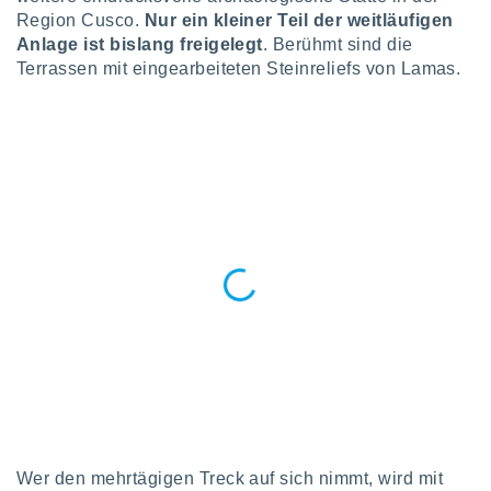
keine
Region Cusco.
Nur ein kleiner Teil der weitläufigen
r
Anlage ist bislang freigelegt
. Berühmt sind die
analyse
Terrassen mit eingearbeiteten Steinreliefs von Lamas.
nzeige von
der
erten
erwenden,
 nicht
erte
ehen
e können
ation von
lehnen und
s
t auf
site
 indem Sie
altfläche
 klicken.
Zustimmung
wir und
Wer den mehrtägigen Treck auf sich nimmt, wird mit
tner