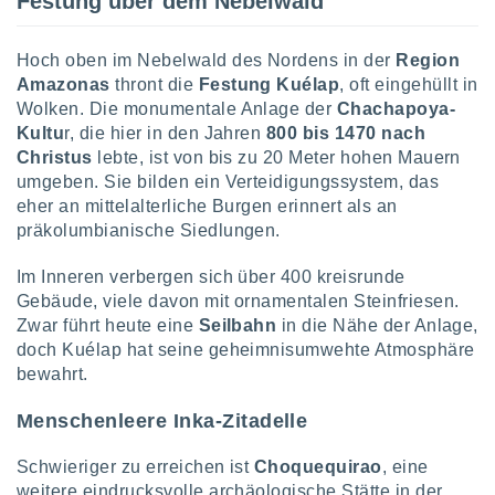
Festung über dem Nebelwald
IV,
Hoch oben im Nebelwald des Nordens in der
Region
Amazonas
thront die
Festung Kuélap
, oft eingehüllt in
kie-
Wolken. Die monumentale Anlage der
Chachapoya-
Kultu
r, die hier in den Jahren
800 bis 1470 nach
er
Christus
lebte, ist von bis zu 20 Meter hohen Mauern
it der
umgeben. Sie bilden ein Verteidigungssystem, das
n von
eher an mittelalterliche Burgen erinnert als an
cht
präkolumbianische Siedlungen.
den sind,
 weiterhin
Im Inneren verbergen sich über 400 kreisrunde
 Website
t
Gebäude, viele davon mit ornamentalen Steinfriesen.
 indem Sie
Zwar führt heute eine
Seilbahn
in die Nähe der Anlage,
ieren. In
doch Kuélap hat seine geheimnisumwehte Atmosphäre
l werden
bewahrt.
über
, dass wir
Menschenleere Inka-Zitadelle
s
, die für die
Schwieriger zu erreichen ist
Choquequirao
, eine
auf der
twendig
weitere eindrucksvolle archäologische Stätte in der