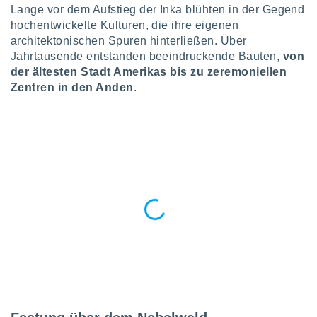
okies oder
Lange vor dem Aufstieg der Inka blühten in der Gegend
 Partner
hochentwickelte Kulturen, die ihre eigenen
e es uns
architektonischen Spuren hinterließen. Über
n, das
Jahrtausende entstanden beeindruckende Bauten,
von
uf der
der ältesten Stadt Amerikas bis zu zeremoniellen
 verfolgen
lysieren
Zentren in den Anden
.
s Profil zu
um Ihnen
ierende
nd
erte Inhalte
. Weitere
nen finden
rer
tlinie
. Sie
e
 jederzeit
, indem Sie
altfläche
stellungen
n Rand
bsite