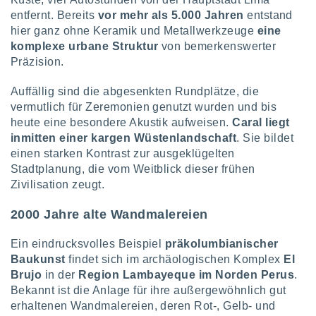
von
entfernt. Bereits
vor mehr als 5.000 Jahren
entstand
erte
hier ganz ohne Keramik und Metallwerkzeuge
eine
verwendung
komplexe urbane Struktur
von bemerkenswerter
n zur
Präzision.
erter
Auffällig sind die abgesenkten Rundplätze, die
rstellung
vermutlich für Zeremonien genutzt wurden und bis
n zur
ierung von
heute eine besondere Akustik aufweisen.
Caral liegt
verwendung
inmitten einer kargen Wüstenlandschaft
. Sie bildet
n zur
einen starken Kontrast zur ausgeklügelten
Stadtplanung, die vom Weitblick dieser frühen
erter
Zivilisation zeugt.
essung der
ung,
2000 Jahre alte Wandmalereien
er
ce von
analyse von
Ein eindrucksvolles Beispiel
präkolumbianischer
n durch
Baukunst
findet sich im archäologischen Komplex
El
 oder
Brujo
in der
Region Lambayeque im Norden Perus
.
onen von
Bekannt ist die Anlage für ihre außergewöhnlich gut
erhaltenen Wandmalereien, deren Rot-, Gelb- und
nen