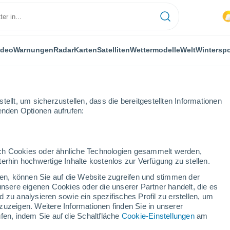
ideo
Warnungen
Radar
Karten
Satelliten
Wettermodelle
Welt
Winterspo
MEDIEN
JOBS
ellt, um sicherzustellen, dass die bereitgestellten Informationen
genden Optionen aufrufen:
e
durch Cookies oder ähnliche Technologien gesammelt werden,
erhin hochwertige Inhalte kostenlos zur Verfügung zu stellen.
cken, können Sie auf die Website zugreifen und stimmen der
unsere eigenen Cookies oder die unserer Partner handelt, die es
 zu analysieren sowie ein spezifisches Profil zu erstellen, um
zuzeigen. Weitere Informationen finden Sie in unserer
eller Meteorologie und einem Nebenfach in Rundfunk und Kommunikatio
fen, indem Sie auf die Schaltfläche
Cookie-Einstellungen
am
re an der Schnittstelle von Meteorologie, Medien und Bildung einges