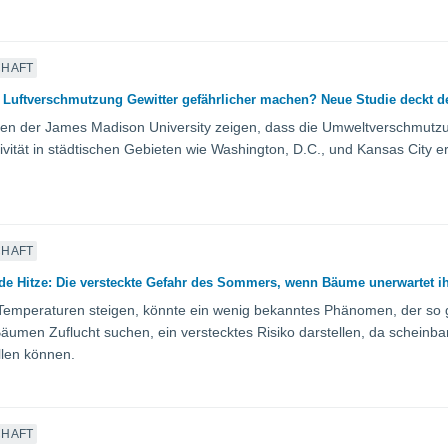
CHAFT
 Luftverschmutzung Gewitter gefährlicher machen? Neue Studie deckt de
n der James Madison University zeigen, dass die Umweltverschmutzung
ktivität in städtischen Gebieten wie Washington, D.C., und Kansas City e
CHAFT
 Hitze: Die versteckte Gefahr des Sommers, wenn Bäume unerwartet ih
Temperaturen steigen, könnte ein wenig bekanntes Phänomen, der so 
Bäumen Zuflucht suchen, ein verstecktes Risiko darstellen, da schein
llen können.
CHAFT