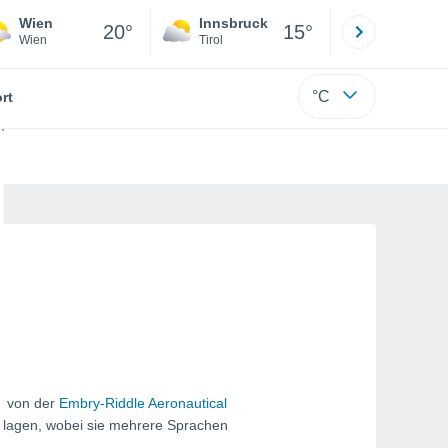
Wien
Innsbruck
Salzburg
20°
15°
Wien
Tirol
Salzburg
°C
rt
n von der
Embry-Riddle Aeronautical
chlagen, wobei sie mehrere Sprachen