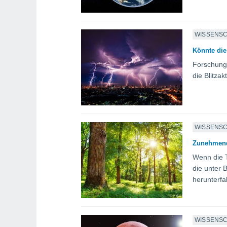
WISSENS
Könnte die
Forschunge
die Blitza
WISSENS
Zunehmende
Wenn die 
die unter 
herunterfa
WISSENS