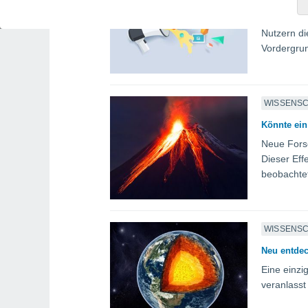
Meta geht 
Nutzern di
Vordergrun
WISSENS
Könnte ein
Neue Forsc
Dieser Eff
beobachte
WISSENS
Neu entdec
Eine einzi
veranlass