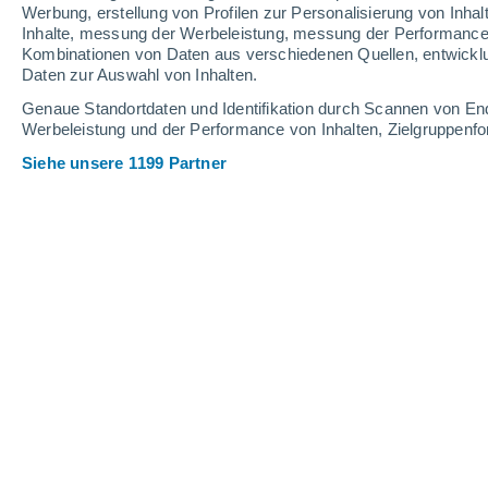
Werbung, erstellung von Profilen zur Personalisierung von Inhal
Inhalte, messung der Werbeleistung, messung der Performance v
WISSENS
Kombinationen von Daten aus verschiedenen Quellen, entwickl
Das MIT ha
Daten zur Auswahl von Inhalten.
Forscher d
Genaue Standortdaten und Identifikation durch Scannen von En
bis zu sie
Werbeleistung und der Performance von Inhalten, Zielgruppen
Siehe unsere 1199 Partner
FREIZEIT
Warum vers
Mit Begin
Hausstaubm
AKTUELL
Das Glätte