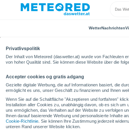
Wetter
Nachrichten
V
ÜBER UNS
PRODUKTE
UNTERNEHMEN
TEAM
Privatlivspolitik
Der Inhalt von Meteored (daswetter.at) wurde von Fachleuten erst
Home
Über uns
Team
Khiana McQuade
von hoher Qualität sind. Sie können diese Website über die fol
Accepter cookies og gratis adgang
Khiana McQuad
Gezielte digitale Werbung, die auf Informationen basiert, die 
ermöglicht es uns, unser Geschäft zu finanzieren und Ihnen weit
Meteorologin -
13 artikel
Wenn Sie auf die Schaltfläche "Akzeptieren und fortfahren" kli
Installation aller Cookies zu, unabhängig davon, ob es sich um 
uns ermöglichen, das Verhalten auf der Website zu verfolgen und
Ihnen darauf basierende Werbung und personalisierte Inhalte an
Mit einem Bachelor of Science in operation
Cookie-Richtlinie
. Sie können Ihre Zustimmung jederzeit widerru
Universität
hat Khiana eine dynamische Karrie
unteren Rand unserer Website klicken.
beherrscht.