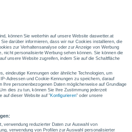
rte sie ihre Fähigkeiten in der operativen Vorhersage, indem sie Wett
pezialisierte sich auf Rundfunkmeteorologie und verfeinerte ihre Fähig
dabei, Kunden aus verschiedenen Branchen zu ermöglichen, fundierte 
ind, können Sie weiterhin auf unsere Website daswetter.at
 Sie darüber informieren, dass wir nur Cookies installieren, die
tützte sie Kunden aus dem Transportwesen bei der Beurteilung der Str
 Cookies zur Verhaltensanalyse oder zur Anzeige von Werbung
izienz und Sicherheit.
e, nicht personalisierte Werbung sehen können. Sie können die
uf unsere Website zugreifen, indem Sie auf die Schaltfläche
 Manager" bei AccuWeather zeichnete sie sich durch die Pflege global
egenauigkeit aus. Außerhalb ihrer beruflichen Verantwortung engagier
e Wetterseite auf Facebook. Darüber hinaus hat sie durch ihre Forsch
s, eindeutige Kennungen oder ähnliche Technologien, um
 IP-Adressen und Cookie-Kennungen zu speichern, darauf
leistet.
iten Ihre personenbezogenen Daten möglicherweise auf Grundlage
Um dies zu tun, können Sie Ihre Zustimmung jederzeit
ologin, gepaart mit ihren Fähigkeiten in der Kommunikation und ihrer 
 auf dieser Website auf "
Konfigurieren
" oder unsere
 sie in die Lage, nahtlos in die Rolle zu schlüpfen, präzise und fessel
zepten und dem allgemeinen Publikum überbrücken.
ngen:
ät, verwendung reduzierter Daten zur Auswahl von
bung, verwendung von Profilen zur Auswahl personalisierter