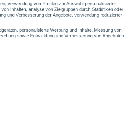
ten, verwendung von Profilen zur Auswahl personalisierter
on Inhalten, analyse von Zielgruppen durch Statistiken oder
CHAFT
ung und Verbesserung der Angebote, verwendung reduzierter
t eine wichtige Chemikalie entdeckt, die die Erholung der Ozonschicht
es MIT haben herausgefunden, dass durch austretende Industriechemi
dgeräten, personalisierte Werbung und Inhalte, Messung von
ben Jahre verzögert werden könnte, was möglicherweise zu einer weltwe
forschung sowie Entwicklung und Verbesserung von Angeboten.
chlimmern sich Herbstallergien? Erfahren Sie, was Ihre Symptome aus
n des Herbstes bemerken Millionen von Menschen vermehrtes Niesen
ilben sind die Hauptverursacher dafür, dass Herbstallergien für viele
n Ihrer Haare könnte Ihre Lunge schädigen: Neue Studie enthüllt unsicht