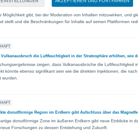
EINSTELLUNGEN
AKZEPTIEREN UND FORTFAHREN
von einem System zur Überprüfung von Fakten durch Dritte zu einem 
e Möglichkeit gibt, bei der Moderation von Inhalten mitzuwirken, und gl
d stellt und die Beschränkungen für Inhalte auf seinen Plattformen redu
CHAFT
 Vulkanausbruch die Luftfeuchtigkeit in der Stratosphäre erhöhen, wie 
hungsergebnisse zeigen, dass Vulkanausbrüche die Luftfeuchtigkeit in
ekt könnte ebenso signifikant sein wie die direkten Injektionen, die 
t wurden.
CHAFT
kte donutförmige Region im Erdkern gibt Aufschluss über das Magnetfe
gartige donutförmige Zone im äußeren Erdkern gibt neue Einblicke in 
t neue Forschungen zu dessen Entstehung und Zukunft.