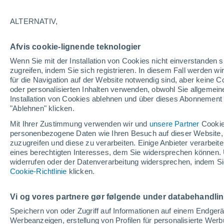
Während ihrer Zeit bei Embry-Riddle verfeine
ALTERNATIV,
für verschiedene Branchen zu erstellen. Sie s
Wetterberichterstattung.
Afvis cookie-lignende teknologier
Bei
DTN
spielte Khiana eine zentrale Rolle 
Wenn Sie mit der Installation von Cookies nicht einverstanden s
zugreifen, indem Sie sich registrieren. In diesem Fall werden wir
Wetterdaten zu treffen. Insbesondere unters
für die Navigation auf der Website notwendig sind, aber keine
Fahrzeugen und sorgte so für betriebliche Eff
oder personalisierten Inhalten verwenden, obwohl Sie allgemein
Installation von Cookies ablehnen und über dieses Abonnement a
Als "Weather and Environmental Partnerships
"Ablehnen" klicken.
Verträgen und die Verbesserung der Vorhersag
Öffentlichkeit, vornehmlich durch eine eigen
Mit Ihrer Zustimmung verwenden wir und
unsere Partner
Cookie
personenbezogene Daten wie Ihren Besuch auf dieser Website,
das Klima einen Beitrag zum Umweltschutz ge
zuzugreifen und diese zu verarbeiten. Einige Anbieter verarbe
eines berechtigten Interesses, dem Sie widersprechen können. 
Khianas umfangreicher Hintergrund als Meteor
widerrufen oder der Datenverarbeitung widersprechen, indem Sie
Öffentlichkeit über Wetterphänomene, versetzen
Cookie-Richtlinie
klicken.
zwischen komplexen wissenschaftlichen Kon
Vi og vores partnere gør følgende under databehandli
Artikel von Khiana McQuade
Speichern von oder Zugriff auf Informationen auf einem Endger
Werbeanzeigen, erstellung von Profilen für personalisierte Wer