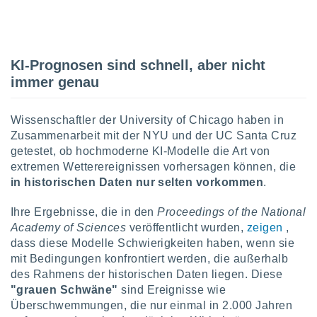
IV,
KI-Prognosen sind schnell, aber nicht
kie-
immer genau
er
it der
Wissenschaftler der University of Chicago haben in
n von
Zusammenarbeit mit der NYU und der UC Santa Cruz
cht
getestet, ob hochmoderne KI-Modelle die Art von
den sind,
 weiterhin
extremen Wetterereignissen vorhersagen können, die
 Website
in historischen Daten nur selten vorkommen
.
t
 indem Sie
Ihre Ergebnisse, die in den
Proceedings of the National
ieren. In
Academy of Sciences
veröffentlicht wurden,
zeigen
,
l werden
dass diese Modelle Schwierigkeiten haben, wenn sie
über
mit Bedingungen konfrontiert werden, die außerhalb
, dass wir
s
des Rahmens der historischen Daten liegen. Diese
, die für die
"grauen Schwäne"
sind Ereignisse wie
auf der
Überschwemmungen, die nur einmal in 2.000 Jahren
twendig