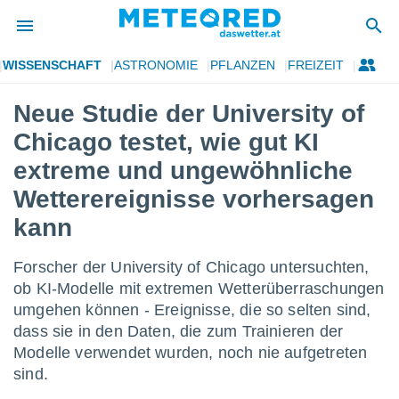
WISSENSCHAFT
ASTRONOMIE
PFLANZEN
FREIZEIT
politik
Neue Studie der University of
von
Chicago testet, wie gut KI
at) wurde
uten
extreme und ungewöhnliche
m
Wetterereignisse vorhersagen
llen, dass
estellten
kann
nen von
tät sind.
 diese
Forscher der University of Chicago untersuchten,
er die
ob KI-Modelle mit extremen Wetterüberraschungen
Optionen
umgehen können - Ereignisse, die so selten sind,
dass sie in den Daten, die zum Trainieren der
 cookies
Modelle verwendet wurden, noch nie aufgetreten
s adgang
sind.
gitale