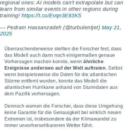
regional ones: AI models can't extrapolate but can
ntwicklung
serung der
learn from similar events in other regions during
training!
https://t.co/Evqn3E83K5
g
 Daten zur
— Pedram Hassanzadeh (@turbulentjet)
May 21,
n Inhalten.
2025
ten und
Überraschenderweise stellten die Forscher fest, dass
ion durch
das Modell auch dann noch einigermaßen genaue
on
Vorhersagen machen konnte, wenn
ähnliche
,
erte
Ereignisse anderswo auf der Welt auftraten
. Selbst
d Inhalte,
wenn beispielsweise die Daten für die atlantischen
on
Stürme entfernt wurden, konnte das Modell die
ung und der
atlantischen Hurrikane anhand von Sturmdaten aus
ce von
dem Pazifik vorhersagen.
nforschung
Dennoch warnen die Forscher, dass diese Umgehung
icklung
serung von
keine Garantie für die Genauigkeit bei wirklich neuen
.
Extremen ist, insbesondere da der Klimawandel zu
immer unvorhersehbarerem Wetter führt.
sere 1199