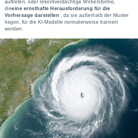
auftreten, oder rekordverdächtige Wirbelstürme,
keine
die
eine ernsthafte Herausforderung für die
r
Vorhersage
darstellen
, da sie außerhalb der Muster
analyse
nzeige von
liegen, für die KI-Modelle normalerweise trainiert
der
werden.
erten
erwenden,
 nicht
erte
ehen
e können
ation von
lehnen und
s
t auf
site
 indem Sie
altfläche
 klicken.
Zustimmung
wir und
tner