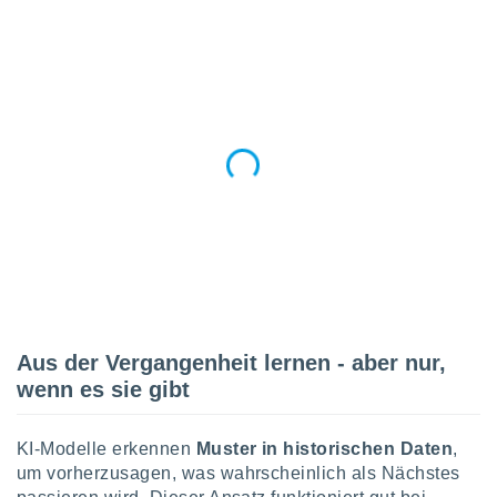
 jederzeit
oder der
beitung
hen, indem
ser
f "
en
" oder
tlinie
es
gør
 under
ndlingen:
von oder
Aus der Vergangenheit lernen - aber nur,
nen auf
wenn es sie gibt
erät,
g
 Daten zur
KI-Modelle erkennen
Muster in historischen Daten
,
on
um vorherzusagen, was wahrscheinlich als Nächstes
igen,