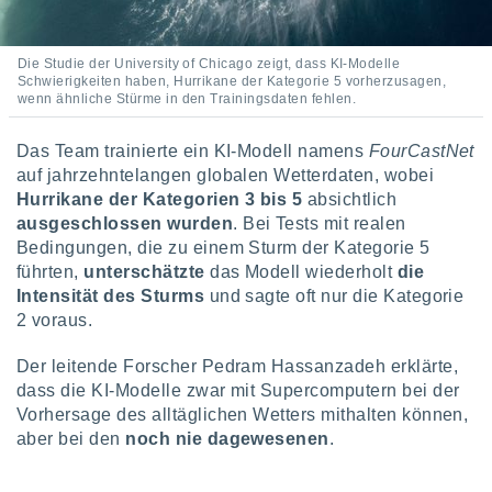
indeutige
 oder
Die Studie der University of Chicago zeigt, dass KI-Modelle
en, um
Schwierigkeiten haben, Hurrikane der Kategorie 5 vorherzusagen,
ezogene
wenn ähnliche Stürme in den Trainingsdaten fehlen.
Ihren
 dieser
Das Team trainierte ein KI-Modell namens
FourCastNet
P-Adressen
auf jahrzehntelangen globalen Wetterdaten, wobei
-
Hurrikane der Kategorien 3 bis 5
absichtlich
 zu
ausgeschlossen wurden
. Bei Tests mit realen
 darauf
n und diese
Bedingungen, die zu einem Sturm der Kategorie 5
ten. Einige
führten,
unterschätzte
das Modell wiederholt
die
rarbeiten
Intensität des Sturms
und sagte oft nur die Kategorie
2 voraus.
ezogenen
icherweise
Der leitende Forscher Pedram Hassanzadeh erklärte,
age eines
dass die KI-Modelle zwar mit Supercomputern bei der
en
, dem Sie
Vorhersage des alltäglichen Wetters mithalten können,
hen
aber bei den
noch nie dagewesenen
.
 dies zu
 Sie Ihre