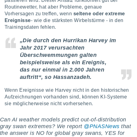
passieren wird. Dieser Ansatz funktioniert gut bei
von
Routinewetter, hat aber Probleme, genaue
erte
Vorhersagen zu treffen, wenn
seltene oder extreme
verwendung
Ereignisse
- wie die stärksten Wirbelstürme - in den
n zur
Trainingsdaten fehlen.
erter
„Die durch den Hurrikan Harvey im
rstellung
n zur
Jahr 2017 verursachten
ierung von
Überschwemmungen galten
verwendung
beispielsweise als ein Ereignis,
n zur
das nur einmal in 2.000 Jahren
erter
auftritt“, so Hassanzadeh.
essung der
ung,
Wenn Ereignisse wie Harvey nicht in den historischen
er
Aufzeichnungen vorhanden sind, können KI-Systeme
ce von
sie möglicherweise nicht vorhersehen.
analyse von
n durch
 oder
Can AI weather models predict out-of-distribution
onen von
gray swan extremes? We report
@PNASNews
that
the answer is NO for global gray swans, YES for
nen