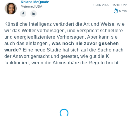
okies oder
Khiana McQuade
16.06.2025 - 15:40 Uhr
Meteored USA
 Partner
5 min
e es uns
n, das
Künstliche Intelligenz verändert die Art und Weise, wie
uf der
 verfolgen
wir das Wetter vorhersagen, und verspricht schnellere
lysieren
und energieeffizientere Vorhersagen. Aber kann sie
auch das einfangen
, was noch nie zuvor gesehen
s Profil zu
wurde
? Eine neue Studie hat sich auf die Suche nach
um Ihnen
der Antwort gemacht und getestet, wie gut die KI
ierende
funktioniert, wenn die Atmosphäre die Regeln bricht.
nd
erte Inhalte
. Weitere
nen finden
rer
tlinie
. Sie
e
 jederzeit
, indem Sie
altfläche
stellungen
n Rand
bsite