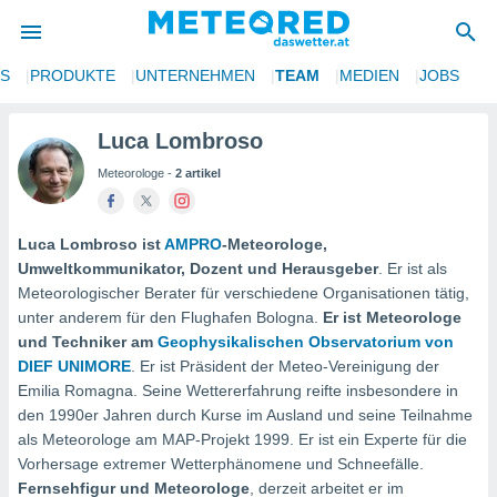
NS
PRODUKTE
UNTERNEHMEN
TEAM
MEDIEN
JOBS
politik
von
Luca Lombroso
Meteorologe -
2 artikel
at) wurde
uten
m
llen, dass
Luca Lombroso ist
AMPRO
-Meteorologe,
estellten
Umweltkommunikator, Dozent und Herausgeber
. Er ist als
nen von
Meteorologischer Berater für verschiedene Organisationen tätig,
tät sind.
unter anderem für den Flughafen Bologna.
Er ist Meteorologe
 diese
und Techniker am
Geophysikalischen Observatorium von
er die
DIEF UNIMORE
. Er ist Präsident der Meteo-Vereinigung der
Optionen
Emilia Romagna. Seine Wettererfahrung reifte insbesondere in
den 1990er Jahren durch Kurse im Ausland und seine Teilnahme
 cookies
als Meteorologe am MAP-Projekt 1999. Er ist ein Experte für die
s adgang
Vorhersage extremer Wetterphänomene und Schneefälle.
gitale
Fernsehfigur und Meteorologe
, derzeit arbeitet er im