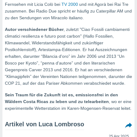
ie auf
Fernsehen mit Licia Colò bei
TV 2000
und mit Agorà bei Rai Tre
en basiert,
zusammen. Bei Radio Due spricht er häufig zu Caterpillar AM und
Cookies
zu den Sendungen von Miracolo italiano.
che
en
Autor verschiedener Bücher
, zuletzt "Ciao Fossili cambiamenti
 werden,
climatici resilienza e futuro post carbon" (Hallo Fossilien,
 es uns,
AKZEPTIEREN
häft zu
Klimawandel, Widerstandsfähigkeit und zukünftiger
UND
n und Ihnen
Postkohlenstoff), Artestampa-Editionen. Er hat Auszeichnungen
FORTFAHREN
hochwertige
erhalten, darunter “Bilancia d'oro” im Jahr 2006 und 2013 “Un
tenlos zur
Bosco per Kyoto”, “penna d'autore” und den literarischen
u stellen.
EINSTELLUNGEN
Gegenpreis Carver 2013 und 2016. Er hat an verschiedenen
uf die
“Klimagipfeln” der Vereinten Nationen teilgenommen, darunter die
he
COP 21, auf der das Pariser Abkommen verabschiedet wurde.
en und
 klicken,
Sein Traum für die Zukunft ist es, emissionsfrei in den
 auf die
Wäldern Costa Ricas zu leben und zu telearbeiten
, wo er eine
greifen und
experimentelle Wetterstation im Karen-Mogensen-Reservat leitet.
er
 aller
,
Artikel von Luca Lombroso
 davon, ob
 unsere
25 Apr 2025