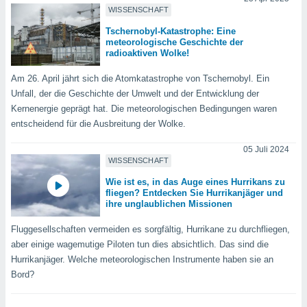
okies oder
WISSENSCHAFT
 Partner
e es uns
Tschernobyl-Katastrophe: Eine
meteorologische Geschichte der
n, das
radioaktiven Wolke!
uf der
 verfolgen
Am 26. April jährt sich die Atomkatastrophe von Tschernobyl. Ein
lysieren
Unfall, der die Geschichte der Umwelt und der Entwicklung der
s Profil zu
Kernenergie geprägt hat. Die meteorologischen Bedingungen waren
um Ihnen
entscheidend für die Ausbreitung der Wolke.
ierende
nd
05 Juli 2024
erte Inhalte
WISSENSCHAFT
. Weitere
Wie ist es, in das Auge eines Hurrikans zu
nen finden
fliegen? Entdecken Sie Hurrikanjäger und
rer
ihre unglaublichen Missionen
tlinie
. Sie
e
Fluggesellschaften vermeiden es sorgfältig, Hurrikane zu durchfliegen,
 jederzeit
aber einige wagemutige Piloten tun dies absichtlich. Das sind die
, indem Sie
Hurrikanjäger. Welche meteorologischen Instrumente haben sie an
altfläche
Bord?
stellungen
n Rand
bsite