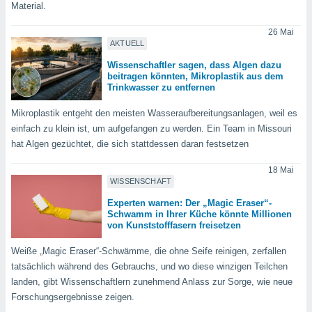
Material.
26 Mai
IV,
AKTUELL
kie-
Wissenschaftler sagen, dass Algen dazu
beitragen könnten, Mikroplastik aus dem
Trinkwasser zu entfernen
er
it der
Mikroplastik entgeht den meisten Wasseraufbereitungsanlagen, weil es
n von
einfach zu klein ist, um aufgefangen zu werden. Ein Team in Missouri
cht
hat Algen gezüchtet, die sich stattdessen daran festsetzen
den sind,
 weiterhin
18 Mai
 Website
WISSENSCHAFT
t
 indem Sie
Experten warnen: Der „Magic Eraser“-
Schwamm in Ihrer Küche könnte Millionen
ieren. In
von Kunststofffasern freisetzen
l werden
über
Weiße „Magic Eraser“-Schwämme, die ohne Seife reinigen, zerfallen
, dass wir
tatsächlich während des Gebrauchs, und wo diese winzigen Teilchen
s
, die für die
landen, gibt Wissenschaftlern zunehmend Anlass zur Sorge, wie neue
auf der
Forschungsergebnisse zeigen.
twendig