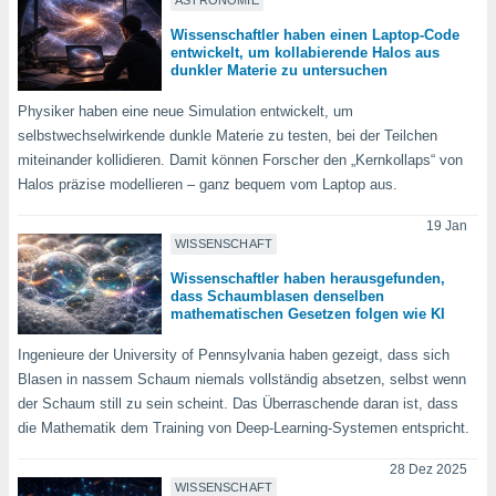
ASTRONOMIE
ntwicklung
serung der
Wissenschaftler haben einen Laptop-Code
entwickelt, um kollabierende Halos aus
dunkler Materie zu untersuchen
g
 Daten zur
Physiker haben eine neue Simulation entwickelt, um
n Inhalten.
selbstwechselwirkende dunkle Materie zu testen, bei der Teilchen
miteinander kollidieren. Damit können Forscher den „Kernkollaps“ von
ten und
Halos präzise modellieren – ganz bequem vom Laptop aus.
ion durch
on
19 Jan
,
WISSENSCHAFT
erte
d Inhalte,
Wissenschaftler haben herausgefunden,
dass Schaumblasen denselben
on
mathematischen Gesetzen folgen wie KI
ung und der
ce von
Ingenieure der University of Pennsylvania haben gezeigt, dass sich
Blasen in nassem Schaum niemals vollständig absetzen, selbst wenn
nforschung
icklung
der Schaum still zu sein scheint. Das Überraschende daran ist, dass
serung von
die Mathematik dem Training von Deep-Learning-Systemen entspricht.
.
28 Dez 2025
sere 1199
WISSENSCHAFT