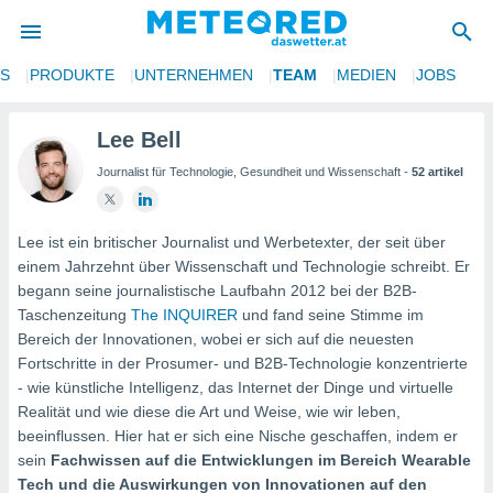
NS
PRODUKTE
UNTERNEHMEN
TEAM
MEDIEN
JOBS
politik
von
Lee Bell
Journalist für Technologie, Gesundheit und Wissenschaft -
52 artikel
at) wurde
uten
m
llen, dass
Lee ist ein britischer Journalist und Werbetexter, der seit über
estellten
einem Jahrzehnt über Wissenschaft und Technologie schreibt. Er
nen von
begann seine journalistische Laufbahn 2012 bei der B2B-
tät sind.
Taschenzeitung
The INQUIRER
und fand seine Stimme im
 diese
Bereich der Innovationen, wobei er sich auf die neuesten
er die
Fortschritte in der Prosumer- und B2B-Technologie konzentrierte
Optionen
- wie künstliche Intelligenz, das Internet der Dinge und virtuelle
Realität und wie diese die Art und Weise, wie wir leben,
 cookies
beeinflussen. Hier hat er sich eine Nische geschaffen, indem er
s adgang
sein
Fachwissen auf die Entwicklungen im Bereich Wearable
gitale
Tech und die Auswirkungen von Innovationen auf den