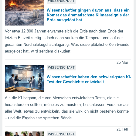
WISSENSCHAFT
indeutige
 oder
Wissenschaftler gingen davon aus, dass ein
Komet das dramatischste Klimaereignis der
Erde ausgelöst hat
en, um
ezogene
Vor etwa 12.800 Jahren erwärmte sich die Erde nach dem Ende der
Ihren
letzten Eiszeit stetig – doch dann sanken die Temperaturen auf der
 dieser
gesamten Nordhalbkugel schlagartig. Was diese plötzliche Kehrtwende
P-Adressen
-
ausgelöst hat, wird seitdem diskutiert.
 zu
 darauf
25 Mär
n und diese
WISSENSCHAFT
ten. Einige
Wissenschaftler haben den schwierigsten KI-
rarbeiten
Test der Geschichte entwickelt
ezogenen
icherweise
Als die KI begann, die von Menschen entwickelten Tests, die sie
age eines
herausfordern sollten, mühelos zu meistern, beschlossen Forscher aus
en
aller Welt, etwas zu entwickeln, das sie wirklich nicht bestehen konnte
, dem Sie
– und die Ergebnisse sprechen Bände
hen
 dies zu
21 Feb
 Sie Ihre
WISSENSCHAFT