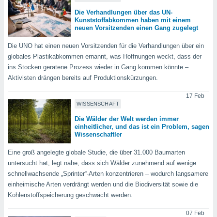
 jederzeit
oder der
Die Verhandlungen über das UN-
beitung
Kunststoffabkommen haben mit einem
neuen Vorsitzenden einen Gang zugelegt
hen, indem
ser
Die UNO hat einen neuen Vorsitzenden für die Verhandlungen über ein
f "
globales Plastikabkommen ernannt, was Hoffnungen weckt, dass der
en
" oder
ins Stocken geratene Prozess wieder in Gang kommen könnte –
tlinie
Aktivisten drängen bereits auf Produktionskürzungen.
17 Feb
es
WISSENSCHAFT
gør
Die Wälder der Welt werden immer
 under
einheitlicher, und das ist ein Problem, sagen
ndlingen:
Wissenschaftler
von oder
Eine groß angelegte globale Studie, die über 31.000 Baumarten
nen auf
untersucht hat, legt nahe, dass sich Wälder zunehmend auf wenige
erät,
schnellwachsende „Sprinter“-Arten konzentrieren – wodurch langsamere
g
einheimische Arten verdrängt werden und die Biodiversität sowie die
 Daten zur
Kohlenstoffspeicherung geschwächt werden.
on
igen,
07 Feb