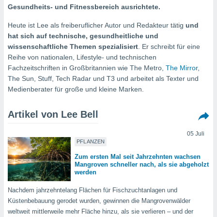
ie auf
Gesundheits- und Fitnessbereich ausrichtete.
en basiert,
Cookies
Heute ist Lee als freiberuflicher Autor und Redakteur tätig
und
che
hat sich auf technische, gesundheitliche und
en
wissenschaftliche Themen spezialisiert
. Er schreibt für eine
 werden,
Reihe von nationalen, Lifestyle- und technischen
 es uns,
AKZEPTIEREN
häft zu
Fachzeitschriften in Großbritannien wie The Metro,
The Mirror
,
UND
n und Ihnen
The Sun, Stuff, Tech Radar und T3 und arbeitet als Texter und
FORTFAHREN
hochwertige
Medienberater für große und kleine Marken.
tenlos zur
u stellen.
EINSTELLUNGEN
Artikel von Lee Bell
uf die
he
05 Juli
en und
PFLANZEN
 klicken,
 auf die
Zum ersten Mal seit Jahrzehnten wachsen
Mangroven schneller nach, als sie abgeholzt
greifen und
werden
er
 aller
Nachdem jahrzehntelang Flächen für Fischzuchtanlagen und
,
Küstenbebauung gerodet wurden, gewinnen die Mangrovenwälder
 davon, ob
 unsere
weltweit mittlerweile mehr Fläche hinzu, als sie verlieren – und der