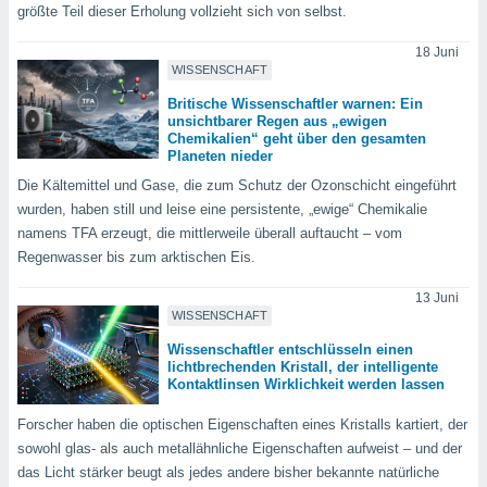
okies oder
größte Teil dieser Erholung vollzieht sich von selbst.
 Partner
e es uns
18 Juni
n, das
WISSENSCHAFT
uf der
Britische Wissenschaftler warnen: Ein
 verfolgen
unsichtbarer Regen aus „ewigen
lysieren
Chemikalien“ geht über den gesamten
Planeten nieder
s Profil zu
Die Kältemittel und Gase, die zum Schutz der Ozonschicht eingeführt
um Ihnen
wurden, haben still und leise eine persistente, „ewige“ Chemikalie
ierende
namens TFA erzeugt, die mittlerweile überall auftaucht – vom
nd
erte Inhalte
Regenwasser bis zum arktischen Eis.
. Weitere
nen finden
13 Juni
rer
WISSENSCHAFT
tlinie
. Sie
Wissenschaftler entschlüsseln einen
e
lichtbrechenden Kristall, der intelligente
 jederzeit
Kontaktlinsen Wirklichkeit werden lassen
, indem Sie
altfläche
Forscher haben die optischen Eigenschaften eines Kristalls kartiert, der
stellungen
sowohl glas- als auch metallähnliche Eigenschaften aufweist – und der
n Rand
das Licht stärker beugt als jedes andere bisher bekannte natürliche
bsite