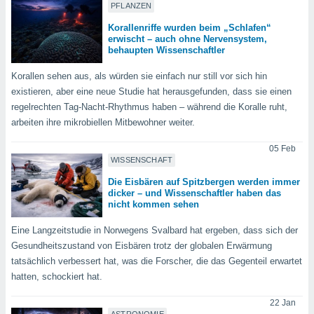
von
PFLANZEN
erte
Korallenriffe wurden beim „Schlafen“
erwischt – auch ohne Nervensystem,
verwendung
behaupten Wissenschaftler
n zur
Korallen sehen aus, als würden sie einfach nur still vor sich hin
erter
existieren, aber eine neue Studie hat herausgefunden, dass sie einen
rstellung
regelrechten Tag-Nacht-Rhythmus haben – während die Koralle ruht,
n zur
ierung von
arbeiten ihre mikrobiellen Mitbewohner weiter.
verwendung
n zur
05 Feb
WISSENSCHAFT
erter
Die Eisbären auf Spitzbergen werden immer
essung der
dicker – und Wissenschaftler haben das
ung,
nicht kommen sehen
er
ce von
Eine Langzeitstudie in Norwegens Svalbard hat ergeben, dass sich der
analyse von
Gesundheitszustand von Eisbären trotz der globalen Erwärmung
n durch
tatsächlich verbessert hat, was die Forscher, die das Gegenteil erwartet
 oder
hatten, schockiert hat.
onen von
22 Jan
nen