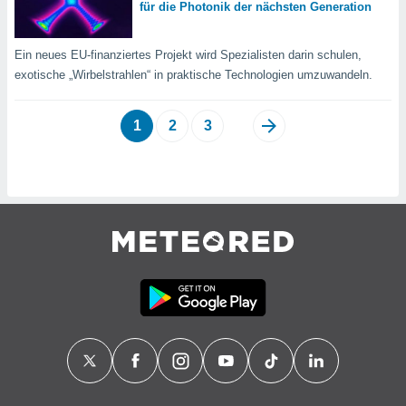
für die Photonik der nächsten Generation
Ein neues EU-finanziertes Projekt wird Spezialisten darin schulen,
exotische „Wirbelstrahlen“ in praktische Technologien umzuwandeln.
1
2
3