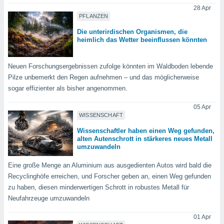
keine
28 Apr
r
PFLANZEN
analyse
Die unterirdischen Organismen, die
nzeige von
heimlich das Wetter beeinflussen könnten
der
erten
erwenden,
Neuen Forschungsergebnissen zufolge könnten im Waldboden lebende
Pilze unbemerkt den Regen aufnehmen – und das möglicherweise
 nicht
sogar effizienter als bisher angenommen.
erte
ehen
05 Apr
e können
WISSENSCHAFT
ation von
lehnen und
Wissenschaftler haben einen Weg gefunden,
alten Autenschrott in stärkeres neues Metall
s
umzuwandeln
t auf
site
Eine große Menge an Aluminium aus ausgedienten Autos wird bald die
 indem Sie
Recyclinghöfe erreichen, und Forscher geben an, einen Weg gefunden
altfläche
 klicken.
zu haben, diesen minderwertigen Schrott in robustes Metall für
Neufahrzeuge umzuwandeln
Zustimmung
wir und
01 Apr
tner