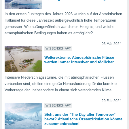
okies oder
 Partner
e es uns
In den ersten Junitagen des Jahres 2026 wurden auf der Antarktischen
n, das
Halbinsel für diese Jahreszeit außergewöhnlich hohe Temperaturen
uf der
gemessen. Wie außergewöhnlich war dieses Ereignis, und welche
 verfolgen
atmosphärischen Bedingungen haben es ermöglicht?
lysieren
03 Mär 2024
s Profil zu
WISSENSCHAFT
um Ihnen
ierende
Wetterextreme: Atmosphärische Flüsse
nd
werden immer intensiver und tödlicher
erte Inhalte
. Weitere
Intensive Niederschlagsstürme, die mit atmosphärischen Flüssen
nen finden
verbunden sind, stellen eine große Herausforderung für die korrekte
rer
tlinie
. Sie
Vorhersage dar, insbesondere in einem sich verändernden Klima.
e
 jederzeit
29 Feb 2024
, indem Sie
WISSENSCHAFT
altfläche
Steht uns der "The Day after Tomorrow"
stellungen
bevor? Atlantische Ozeanzirkulation könnte
n Rand
zusammenbrechen!
bsite