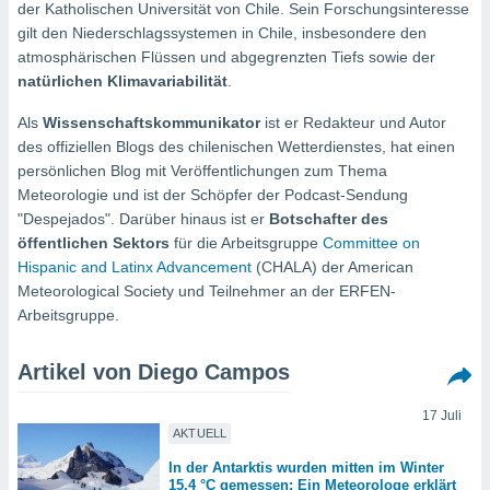
ie auf
der Katholischen Universität von Chile. Sein Forschungsinteresse
en basiert,
gilt den Niederschlagssystemen in Chile, insbesondere den
Cookies
atmosphärischen Flüssen und abgegrenzten Tiefs sowie der
che
natürlichen Klimavariabilität
.
en
 werden,
Als
Wissenschaftskommunikator
ist er Redakteur und Autor
 es uns,
AKZEPTIEREN
des offiziellen Blogs des chilenischen Wetterdienstes, hat einen
häft zu
UND
persönlichen Blog mit Veröffentlichungen zum Thema
n und Ihnen
FORTFAHREN
hochwertige
Meteorologie und ist der Schöpfer der Podcast-Sendung
tenlos zur
"Despejados". Darüber hinaus ist er
Botschafter des
u stellen.
EINSTELLUNGEN
öffentlichen Sektors
für die Arbeitsgruppe
Committee on
Hispanic and Latinx Advancement
(CHALA) der American
uf die
he
Meteorological Society und Teilnehmer an der ERFEN-
en und
Arbeitsgruppe.
 klicken,
 auf die
Artikel von Diego Campos
greifen und
er
 aller
17 Juli
,
AKTUELL
 davon, ob
In der Antarktis wurden mitten im Winter
 unsere
15,4 °C gemessen: Ein Meteorologe erklärt