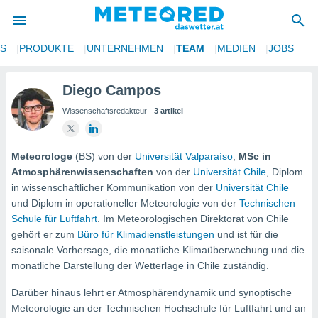
NS
PRODUKTE
UNTERNEHMEN
TEAM
MEDIEN
JOBS
politik
von
Diego Campos
Wissenschaftsredakteur -
3 artikel
at) wurde
uten
m
llen, dass
Meteorologe
(BS) von der
Universität Valparaíso
,
MSc in
estellten
Atmosphärenwissenschaften
von der
Universität Chile
, Diplom
nen von
in wissenschaftlicher Kommunikation von der
Universität Chile
tät sind.
und Diplom in operationeller Meteorologie von der
Technischen
 diese
Schule für Luftfahrt
. Im Meteorologischen Direktorat von Chile
er die
gehört er zum
Büro für Klimadienstleistungen
und ist für die
Optionen
saisonale Vorhersage, die monatliche Klimaüberwachung und die
monatliche Darstellung der Wetterlage in Chile zuständig.
 cookies
s adgang
Darüber hinaus lehrt er Atmosphärendynamik und synoptische
Meteorologie an der Technischen Hochschule für Luftfahrt und an
gitale