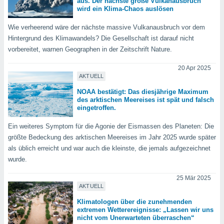
aus. Der nächste große Vulkanausbruch
keine
wird ein Klima-Chaos auslösen
r
analyse
Wie verheerend wäre der nächste massive Vulkanausbruch vor dem
nzeige von
Hintergrund des Klimawandels? Die Gesellschaft ist darauf nicht
der
vorbereitet, warnen Geographen in der Zeitschrift Nature.
erten
erwenden,
20 Apr 2025
AKTUELL
 nicht
NOAA bestätigt: Das diesjährige Maximum
erte
des arktischen Meereises ist spät und falsch
ehen
eingetroffen.
e können
ation von
Ein weiteres Symptom für die Agonie der Eismassen des Planeten: Die
lehnen und
größte Bedeckung des arktischen Meereises im Jahr 2025 wurde später
s
als üblich erreicht und war auch die kleinste, die jemals aufgezeichnet
t auf
site
wurde.
 indem Sie
altfläche
25 Mär 2025
AKTUELL
 klicken.
Klimatologen über die zunehmenden
Zustimmung
extremen Wetterereignisse: „Lassen wir uns
wir und
nicht vom Unerwarteten überraschen“
tner