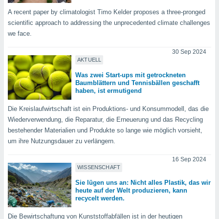
indeutige
A recent paper by climatologist Timo Kelder proposes a three-pronged
 oder
scientific approach to addressing the unprecedented climate challenges
we face.
en, um
ezogene
30 Sep 2024
Ihren
AKTUELL
 dieser
P-Adressen
Was zwei Start-ups mit getrockneten
-
Baumblättern und Tennisbällen geschafft
 zu
haben, ist ermutigend
 darauf
Die Kreislaufwirtschaft ist ein Produktions- und Konsummodell, das die
n und diese
ten. Einige
Wiederverwendung, die Reparatur, die Erneuerung und das Recycling
rarbeiten
bestehender Materialien und Produkte so lange wie möglich vorsieht,
um ihre Nutzungsdauer zu verlängern.
ezogenen
icherweise
16 Sep 2024
age eines
WISSENSCHAFT
en
Sie lügen uns an: Nicht alles Plastik, das wir
, dem Sie
heute auf der Welt produzieren, kann
hen
recycelt werden.
 dies zu
 Sie Ihre
Die Bewirtschaftung von Kunststoffabfällen ist in der heutigen