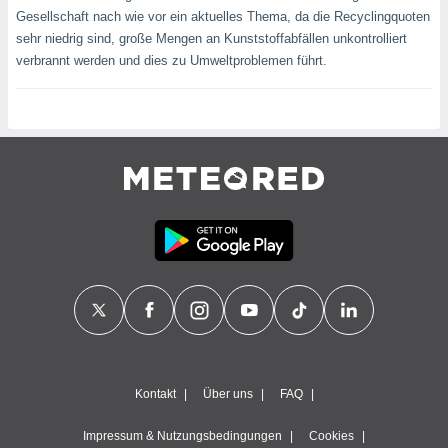
 jederzeit
Gesellschaft nach wie vor ein aktuelles Thema, da die Recyclingquoten
oder der
sehr niedrig sind, große Mengen an Kunststoffabfällen unkontrolliert
beitung
hen, indem
verbrannt werden und dies zu Umweltproblemen führt.
ser
f "
en
" oder
tlinie
es
gør
 under
ndlingen:
von oder
nen auf
erät,
g
 Daten zur
Kontakt
Über uns
FAQ
on
igen,
Impressum & Nutzungsbedingungen
Cookies