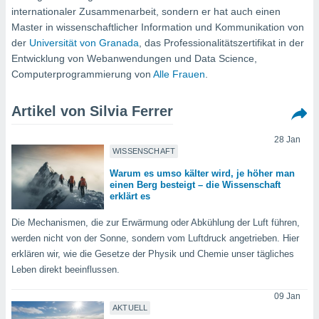
okies oder
internationaler Zusammenarbeit, sondern er hat auch einen
 Partner
Master in wissenschaftlicher Information und Kommunikation von
e es uns
der
Universität von Granada
, das Professionalitätszertifikat in der
n, das
Entwicklung von Webanwendungen und Data Science,
uf der
 verfolgen
Computerprogrammierung von
Alle Frauen
.
lysieren
Artikel von Silvia Ferrer
s Profil zu
um Ihnen
ierende
28 Jan
WISSENSCHAFT
nd
erte Inhalte
Warum es umso kälter wird, je höher man
. Weitere
einen Berg besteigt – die Wissenschaft
nen finden
erklärt es
rer
tlinie
. Sie
Die Mechanismen, die zur Erwärmung oder Abkühlung der Luft führen,
e
werden nicht von der Sonne, sondern vom Luftdruck angetrieben. Hier
 jederzeit
erklären wir, wie die Gesetze der Physik und Chemie unser tägliches
, indem Sie
Leben direkt beeinflussen.
altfläche
stellungen
09 Jan
n Rand
AKTUELL
bsite