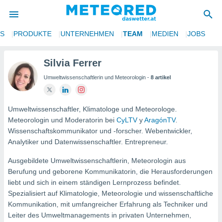
NS
PRODUKTE
UNTERNEHMEN
TEAM
MEDIEN
JOBS
politik
von
Silvia Ferrer
Umweltwissenschaftlerin und Meteorologin -
8 artikel
at) wurde
uten
m
llen, dass
Umweltwissenschaftler, Klimatologe und Meteorologe.
estellten
Meteorologin und Moderatorin bei
CyLTV
y
AragónTV
.
nen von
Wissenschaftskommunikator und -forscher. Webentwickler,
tät sind.
Analytiker und Datenwissenschaftler. Entrepreneur.
 diese
er die
Ausgebildete Umweltwissenschaftlerin, Meteorologin aus
Optionen
Berufung und geborene Kommunikatorin, die Herausforderungen
liebt und sich in einem ständigen Lernprozess befindet.
 cookies
Spezialisiert auf Klimatologie, Meteorologie und wissenschaftliche
s adgang
Kommunikation, mit umfangreicher Erfahrung als Techniker und
Leiter des Umweltmanagements in privaten Unternehmen,
gitale