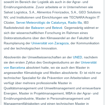
ie auf
sowohl im Bereich der Logistik als auch in der Agrar- und
en basiert,
Ernährungsindustrie. Zuvor arbeitete er in Unternehmen wie
Cookies
Salvat Logística, S.A., Alimentos Friorizados, S.A., GEO Solutions
che
NV, und Institutionen und Einrichtungen wie TECNARA Aragón IT
en
Clúster,
Servei Meteorològic de Catalunya
,
Radio Illa
, IB3
 werden,
Radiotelevisió der
Balearen
und
Betevé
. Gegenwärtig widmet er
 es uns,
AKZEPTIEREN
häft zu
sich der wissenschaftlichen Forschung im Rahmen eines
UND
n und Ihnen
Doktoratsstudiums über den Klimawandel an der Fakultät für
FORTFAHREN
hochwertige
Raumplanung der
Universität von Zaragoza
, der Kommunikation
tenlos zur
und der technologischen Innovation.
u stellen.
EINSTELLUNGEN
Absolventin der Umweltwissenschaften an der
UNED
, nachdem
uf die
he
sie den ersten Zyklus des Geologiestudiums an der
Universität
en und
von Barcelona
absolviert hatte, wo sie auch den Master in
 klicken,
angewandter Klimatologie und Medien absolvierte. Er ist nicht nur
 auf die
technischer Spezialist für die Prävention von Arbeitsrisiken und
greifen und
verfügt über mehrere professionelle Master in
er
Qualitätsmanagement und Umweltmanagement und erneuerbare
 aller
,
Energien, Master in Projektmanagement, MBA in der Agrar- und
 davon, ob
Ernährungsindustrie, Master in Personalmanagement und
 unsere
Managementfähigkeiten und einen technischen Master in