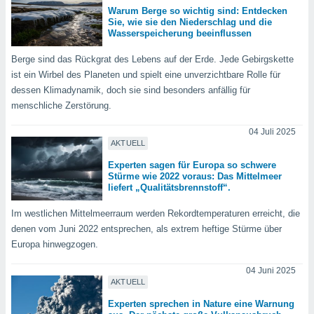
Warum Berge so wichtig sind: Entdecken
Sie, wie sie den Niederschlag und die
Wasserspeicherung beeinflussen
IV,
Berge sind das Rückgrat des Lebens auf der Erde. Jede Gebirgskette
kie-
ist ein Wirbel des Planeten und spielt eine unverzichtbare Rolle für
dessen Klimadynamik, doch sie sind besonders anfällig für
er
menschliche Zerstörung.
it der
n von
04 Juli 2025
cht
AKTUELL
den sind,
 weiterhin
Experten sagen für Europa so schwere
Stürme wie 2022 voraus: Das Mittelmeer
 Website
liefert „Qualitätsbrennstoff“.
t
 indem Sie
Im westlichen Mittelmeerraum werden Rekordtemperaturen erreicht, die
ieren. In
denen vom Juni 2022 entsprechen, als extrem heftige Stürme über
l werden
über
Europa hinwegzogen.
, dass wir
s
04 Juni 2025
AKTUELL
, die für die
auf der
Experten sprechen in Nature eine Warnung
twendig