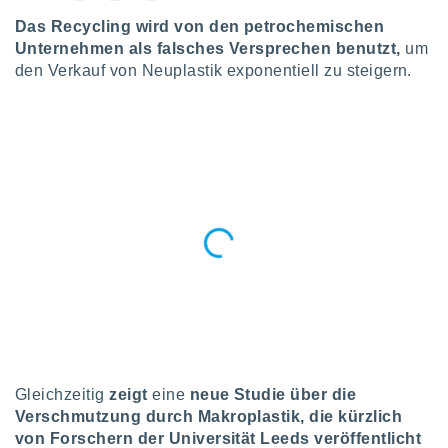
okies oder
 Partner
Das Recycling wird von den petrochemischen
e es uns
Unternehmen als falsches Versprechen benutzt,
um
n, das
den Verkauf von Neuplastik exponentiell zu steigern.
uf der
 verfolgen
lysieren
s Profil zu
um Ihnen
ierende
nd
erte Inhalte
. Weitere
nen finden
rer
tlinie
. Sie
e
 jederzeit
, indem Sie
altfläche
Gleichzeitig
zeigt
eine
neue Studie über die
stellungen
Verschmutzung durch Makroplastik, die kürzlich
n Rand
von Forschern der Universität Leeds veröffentlicht
bsite