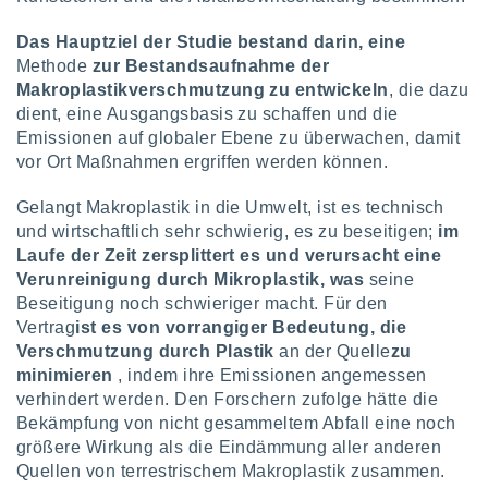
von
Das Hauptziel der Studie bestand darin, eine
erte
verwendung
Methode
zur Bestandsaufnahme der
n zur
Makroplastikverschmutzung zu entwickeln
, die dazu
dient, eine Ausgangsbasis zu schaffen und die
erter
Emissionen auf globaler Ebene zu überwachen, damit
rstellung
vor Ort Maßnahmen ergriffen werden können.
n zur
ierung von
Gelangt Makroplastik in die Umwelt, ist es technisch
verwendung
n zur
und wirtschaftlich sehr schwierig, es zu beseitigen;
im
Laufe der Zeit zersplittert es und verursacht eine
erter
Verunreinigung durch Mikroplastik, was
seine
essung der
Beseitigung noch schwieriger macht. Für den
ung,
Vertrag
ist es von vorrangiger Bedeutung, die
er
Verschmutzung durch Plastik
an der Quelle
zu
ce von
analyse von
minimieren
, indem ihre Emissionen angemessen
n durch
verhindert werden. Den Forschern zufolge hätte die
 oder
Bekämpfung von nicht gesammeltem Abfall eine noch
onen von
größere Wirkung als die Eindämmung aller anderen
Quellen von terrestrischem Makroplastik zusammen.
nen