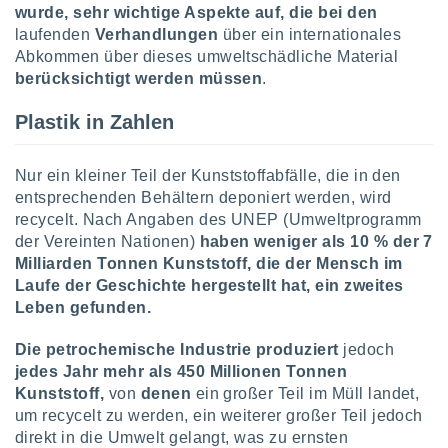
wurde, sehr wichtige Aspekte auf, die bei den
laufenden
Verhandlungen
über ein internationales
IV,
Abkommen über dieses umweltschädliche Material
berücksichtigt werden müssen
.
kie-
Plastik in Zahlen
er
it der
Nur ein kleiner Teil der Kunststoffabfälle, die in den
n von
cht
entsprechenden Behältern deponiert werden, wird
den sind,
recycelt. Nach Angaben des UNEP (Umweltprogramm
 weiterhin
der Vereinten Nationen)
haben weniger als 10 % der 7
 Website
Milliarden Tonnen Kunststoff, die der Mensch im
t
Laufe der Geschichte hergestellt hat, ein zweites
 indem Sie
Leben gefunden.
ieren. In
l werden
über
Die petrochemische Industrie produziert
jedoch
, dass wir
jedes Jahr mehr als 450 Millionen Tonnen
s
Kunststoff,
von
denen
ein großer Teil im Müll landet,
, die für die
um recycelt zu werden, ein weiterer großer Teil jedoch
auf der
direkt in die Umwelt gelangt, was zu ernsten
twendig