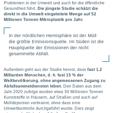
Problemen in der Umwelt und auch für die öffentliche
keine
r
Gesundheit führt.
Die jüngste Studie schätzt die
analyse
direkt in die Umwelt eingeleitete Menge auf 52
nzeige von
Millionen Tonnen Mikroplastik pro Jahr.
der
erten
erwenden,
In der nördlichen Hemisphäre ist der Müll
die größte Emissionsquelle. Im Süden ist die
 nicht
erte
Hauptquelle der Emissionen der nicht
ehen
gesammelte Abfall.
e können
ation von
lehnen und
Außerdem geht aus der Studie hervor, dass
fast 1,2
s
Milliarden Menschen, d. h. fast 15 % der
t auf
site
Weltbevölkerung, ohne angemessenen Zugang zu
 indem Sie
Abfallsammeldiensten leben
. Den Daten aus dem
altfläche
Jahr 2020 zufolge wurden etwa 30 Millionen Tonnen
 klicken.
Kunststoffe in Häusern, auf Straßen und auch auf
Zustimmung
Mülldeponien verbrannt, ohne dass eine
wir und
Umweltkontrolle durchgeführt wurde. Dies zeigt
tner