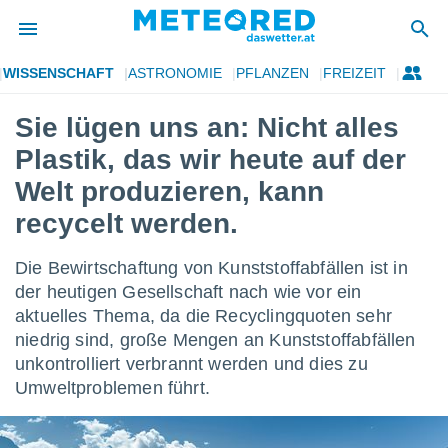
WISSENSCHAFT
ASTRONOMIE
PFLANZEN
FREIZEIT
politik
Sie lügen uns an: Nicht alles
von
Plastik, das wir heute auf der
at) wurde
uten
Welt produzieren, kann
m
recycelt werden.
llen, dass
estellten
nen von
Die Bewirtschaftung von Kunststoffabfällen ist in
tät sind.
der heutigen Gesellschaft nach wie vor ein
 diese
er die
aktuelles Thema, da die Recyclingquoten sehr
Optionen
niedrig sind, große Mengen an Kunststoffabfällen
unkontrolliert verbrannt werden und dies zu
Umweltproblemen führt.
 cookies
s adgang
gitale