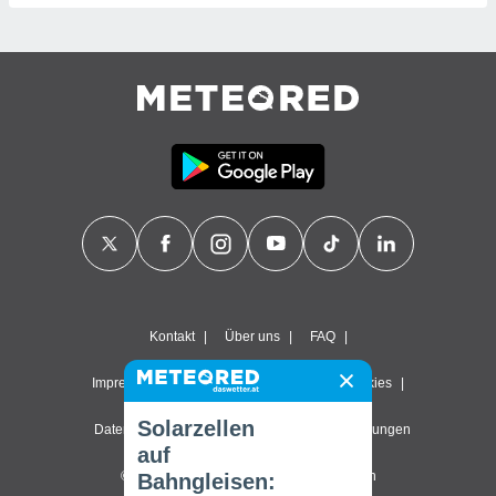
Kontakt
Über uns
FAQ
Impressum & Nutzungsbedingungen
Cookies
Solarzellen
Datenschutzerklärung
Datenschutz-Einstellungen
auf
© 2026 Meteored. Alle Rechte vorbehalten
Bahngleisen: