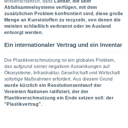
wissenschaftlich, dass
Länder, die über
indeutige
Abfallsammelsysteme verfügen, mit dem
 oder
zusätzlichen Problem konfrontiert sind, diese große
Menge an Kunststoffen zu recyceln, von denen die
en, um
ezogene
meisten schließlich verbrannt oder im Ausland
Ihren
entsorgt werden.
 dieser
P-Adressen
Ein internationaler Vertrag und ein Inventar
-
 zu
 darauf
Die Plastikverschmutzung ist ein globales Problem,
n und diese
das aufgrund seiner negativen Auswirkungen auf
ten. Einige
Ökosysteme, Infrastruktur, Gesellschaft und Wirtschaft
rarbeiten
sofortige Maßnahmen erfordert. Aus diesem Grund
wurde kürzlich ein Resolutionsentwurf der
ezogenen
icherweise
Vereinten Nationen ratifiziert, der der
age eines
Plastikverschmutzung ein Ende setzen soll: der
en
"Plastikvertrag".
, dem Sie
hen
 dies zu
 Sie Ihre