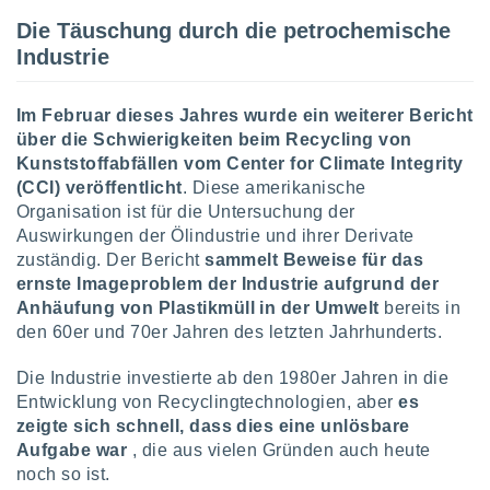
ntwicklung
Die Täuschung durch die petrochemische
serung der
Industrie
g
 Daten zur
n Inhalten.
Im Februar dieses Jahres wurde ein weiterer Bericht
über die Schwierigkeiten beim Recycling von
Kunststoffabfällen vom Center for Climate Integrity
ten und
(CCI) veröffentlicht
. Diese amerikanische
ion durch
on
Organisation ist für die Untersuchung der
,
Auswirkungen der Ölindustrie und ihrer Derivate
erte
zuständig. Der Bericht
sammelt Beweise für das
d Inhalte,
ernste Imageproblem der Industrie aufgrund der
on
Anhäufung von Plastikmüll in der Umwelt
bereits in
ung und der
den 60er und 70er Jahren des letzten Jahrhunderts.
ce von
nforschung
Die Industrie investierte ab den 1980er Jahren in die
icklung
Entwicklung von Recyclingtechnologien, aber
es
serung von
zeigte sich schnell, dass dies eine unlösbare
.
Aufgabe war
, die aus vielen Gründen auch heute
noch so ist.
sere 1199