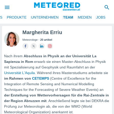
NS
PRODUKTE
UNTERNEHMEN
TEAM
MEDIEN
JOBS
politik
von
Margherita Erriu
Meteorologe -
20 artikel
at) wurde
uten
m
llen, dass
Nach ihrem
Abschluss in Physik an der Universität La
estellten
Sapienza in Rom
erwarb sie einen Master-Abschluss in Physik
nen von
mit Spezialisierung auf Geophysik und Raumfahrt an der
tät sind.
Universität L'Aquila
. Während ihres Masterstudiums arbeitete sie
 diese
im Rahmen von
CETEMPS
(Centre of Excellence for the
er die
Integration of Remote Sensing and Numerical Modelling
Optionen
Techniques for the Forecasting of Severe Weather Events) an
der Erstellung von Wettervorhersagen für die Rai-Zentrale in
 cookies
der Region Abruzzen mit
. Anschließend legte sie bei DEKRA die
s adgang
Prüfung zur Meteorologin ab, die von der WMO (World
gitale
Meteorological Organization) anerkannt ist.