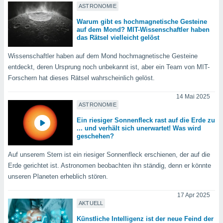
ASTRONOMIE
Warum gibt es hochmagnetische Gesteine
IV,
auf dem Mond? MIT-Wissenschaftler haben
das Rätsel vielleicht gelöst
kie-
Wissenschaftler haben auf dem Mond hochmagnetische Gesteine
er
entdeckt, deren Ursprung noch unbekannt ist, aber ein Team von MIT-
Forschern hat dieses Rätsel wahrscheinlich gelöst.
it der
n von
14 Mai 2025
cht
ASTRONOMIE
den sind,
 weiterhin
Ein riesiger Sonnenfleck rast auf die Erde zu
 Website
... und verhält sich unerwartet! Was wird
t
geschehen?
 indem Sie
ieren. In
Auf unserem Stern ist ein riesiger Sonnenfleck erschienen, der auf die
l werden
Erde gerichtet ist. Astronomen beobachten ihn ständig, denn er könnte
über
unseren Planeten erheblich stören.
, dass wir
s
17 Apr 2025
, die für die
AKTUELL
auf der
Künstliche Intelligenz ist der neue Feind der
twendig