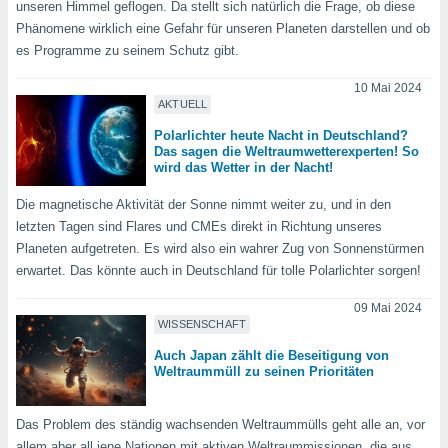
unseren Himmel geflogen. Da stellt sich natürlich die Frage, ob diese
ntwicklung
serung der
Phänomene wirklich eine Gefahr für unseren Planeten darstellen und ob
es Programme zu seinem Schutz gibt.
g
 Daten zur
10 Mai 2024
n Inhalten.
AKTUELL
Polarlichter heute Nacht in Deutschland?
Das sagen die Weltraumwetterexperten! So
ten und
wird das Wetter in der Nacht!
ion durch
on
Die magnetische Aktivität der Sonne nimmt weiter zu, und in den
,
letzten Tagen sind Flares und CMEs direkt in Richtung unseres
erte
Planeten aufgetreten. Es wird also ein wahrer Zug von Sonnenstürmen
d Inhalte,
on
erwartet. Das könnte auch in Deutschland für tolle Polarlichter sorgen!
ung und der
ce von
09 Mai 2024
WISSENSCHAFT
nforschung
Auch Japan zählt die Beseitigung von
icklung
Weltraummüll zu seinen Prioritäten
serung von
.
Das Problem des ständig wachsenden Weltraummülls geht alle an, vor
sere 1199
allem aber all jene Nationen mit aktiven Weltraummissionen, die aus