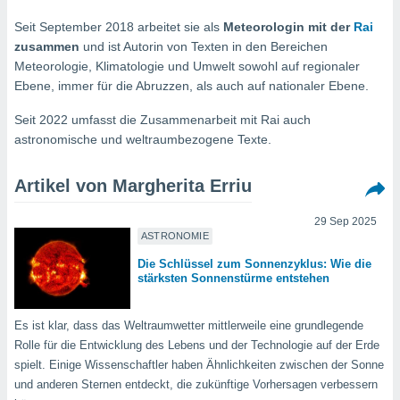
ie auf
en basiert,
Seit September 2018 arbeitet sie als
Meteorologin mit der
Rai
Cookies
zusammen
und ist Autorin von Texten in den Bereichen
che
Meteorologie, Klimatologie und Umwelt sowohl auf regionaler
en
Ebene, immer für die Abruzzen, als auch auf nationaler Ebene.
 werden,
 es uns,
AKZEPTIEREN
Seit 2022 umfasst die Zusammenarbeit mit Rai auch
häft zu
UND
astronomische und weltraumbezogene Texte.
n und Ihnen
FORTFAHREN
hochwertige
tenlos zur
Artikel von Margherita Erriu
u stellen.
EINSTELLUNGEN
uf die
29 Sep 2025
he
ASTRONOMIE
en und
Die Schlüssel zum Sonnenzyklus: Wie die
 klicken,
stärksten Sonnenstürme entstehen
 auf die
greifen und
er
Es ist klar, dass das Weltraumwetter mittlerweile eine grundlegende
 aller
Rolle für die Entwicklung des Lebens und der Technologie auf der Erde
,
spielt. Einige Wissenschaftler haben Ähnlichkeiten zwischen der Sonne
 davon, ob
und anderen Sternen entdeckt, die zukünftige Vorhersagen verbessern
 unsere