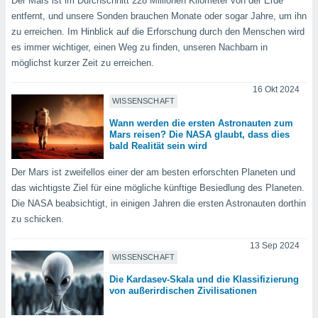
Der Mars ist im Durchschnitt 228 Millionen Kilometer von der Erde
 jederzeit
oder der
entfernt, und unsere Sonden brauchen Monate oder sogar Jahre, um ihn
beitung
zu erreichen. Im Hinblick auf die Erforschung durch den Menschen wird
hen, indem
es immer wichtiger, einen Weg zu finden, unseren Nachbarn in
ser
möglichst kurzer Zeit zu erreichen.
f "
en
" oder
16 Okt 2024
WISSENSCHAFT
tlinie
Wann werden die ersten Astronauten zum
Mars reisen? Die NASA glaubt, dass dies
bald Realität sein wird
es
gør
Der Mars ist zweifellos einer der am besten erforschten Planeten und
 under
das wichtigste Ziel für eine mögliche künftige Besiedlung des Planeten.
ndlingen:
Die NASA beabsichtigt, in einigen Jahren die ersten Astronauten dorthin
von oder
zu schicken.
nen auf
13 Sep 2024
erät,
WISSENSCHAFT
g
 Daten zur
Die Kardasev-Skala und die Klassifizierung
von außerirdischen Zivilisationen
on
igen,