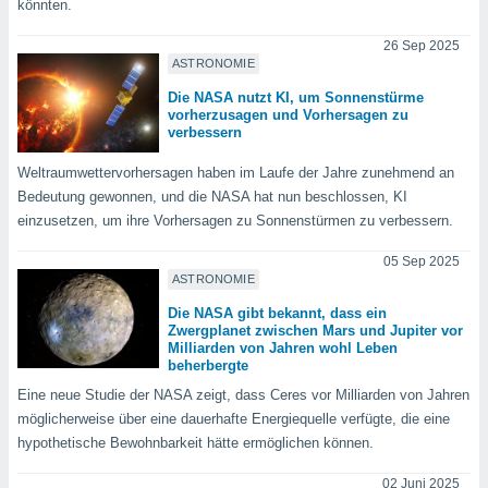
könnten.
okies oder
 Partner
26 Sep 2025
e es uns
ASTRONOMIE
n, das
uf der
Die NASA nutzt KI, um Sonnenstürme
 verfolgen
vorherzusagen und Vorhersagen zu
lysieren
verbessern
s Profil zu
Weltraumwettervorhersagen haben im Laufe der Jahre zunehmend an
um Ihnen
Bedeutung gewonnen, und die NASA hat nun beschlossen, KI
ierende
einzusetzen, um ihre Vorhersagen zu Sonnenstürmen zu verbessern.
nd
erte Inhalte
05 Sep 2025
. Weitere
ASTRONOMIE
nen finden
Die NASA gibt bekannt, dass ein
rer
Zwergplanet zwischen Mars und Jupiter vor
tlinie
. Sie
Milliarden von Jahren wohl Leben
e
beherbergte
 jederzeit
Eine neue Studie der NASA zeigt, dass Ceres vor Milliarden von Jahren
, indem Sie
möglicherweise über eine dauerhafte Energiequelle verfügte, die eine
altfläche
stellungen
hypothetische Bewohnbarkeit hätte ermöglichen können.
n Rand
bsite
02 Juni 2025