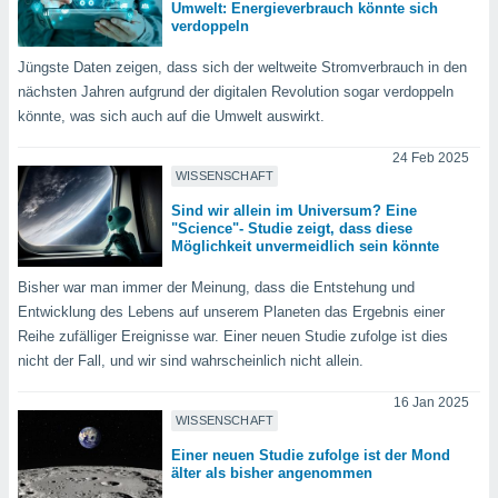
Umwelt: Energieverbrauch könnte sich
keine
verdoppeln
r
analyse
Jüngste Daten zeigen, dass sich der weltweite Stromverbrauch in den
nzeige von
nächsten Jahren aufgrund der digitalen Revolution sogar verdoppeln
der
könnte, was sich auch auf die Umwelt auswirkt.
erten
erwenden,
24 Feb 2025
WISSENSCHAFT
 nicht
erte
Sind wir allein im Universum? Eine
ehen
"Science"- Studie zeigt, dass diese
Möglichkeit unvermeidlich sein könnte
e können
ation von
Bisher war man immer der Meinung, dass die Entstehung und
lehnen und
s
Entwicklung des Lebens auf unserem Planeten das Ergebnis einer
t auf
Reihe zufälliger Ereignisse war. Einer neuen Studie zufolge ist dies
site
nicht der Fall, und wir sind wahrscheinlich nicht allein.
 indem Sie
altfläche
16 Jan 2025
 klicken.
WISSENSCHAFT
Zustimmung
Einer neuen Studie zufolge ist der Mond
wir und
älter als bisher angenommen
tner