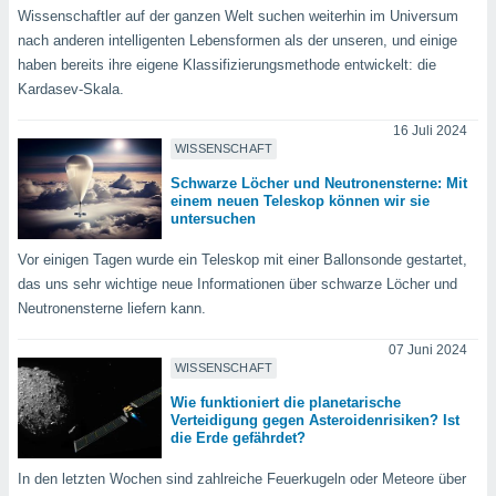
von
Wissenschaftler auf der ganzen Welt suchen weiterhin im Universum
nach anderen intelligenten Lebensformen als der unseren, und einige
erte
verwendung
haben bereits ihre eigene Klassifizierungsmethode entwickelt: die
n zur
Kardasev-Skala.
erter
16 Juli 2024
rstellung
WISSENSCHAFT
n zur
Schwarze Löcher und Neutronensterne: Mit
ierung von
einem neuen Teleskop können wir sie
verwendung
untersuchen
n zur
Vor einigen Tagen wurde ein Teleskop mit einer Ballonsonde gestartet,
erter
das uns sehr wichtige neue Informationen über schwarze Löcher und
essung der
Neutronensterne liefern kann.
ung,
er
07 Juni 2024
ce von
WISSENSCHAFT
analyse von
n durch
Wie funktioniert die planetarische
Verteidigung gegen Asteroidenrisiken? Ist
 oder
die Erde gefährdet?
onen von
In den letzten Wochen sind zahlreiche Feuerkugeln oder Meteore über
nen