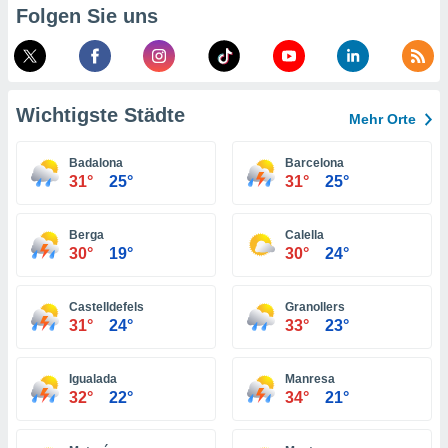
Folgen Sie uns
indeutige
 oder
en, um
ezogene
Ihren
Wichtigste Städte
Mehr Orte
 dieser
P-Adressen
Badalona
Barcelona
-
31°
25°
31°
25°
 zu
 darauf
n und diese
Berga
Calella
ten. Einige
30°
19°
30°
24°
rarbeiten
ezogenen
Castelldefels
Granollers
icherweise
31°
24°
33°
23°
age eines
en
, dem Sie
Igualada
Manresa
hen
32°
22°
34°
21°
 dies zu
 Sie Ihre