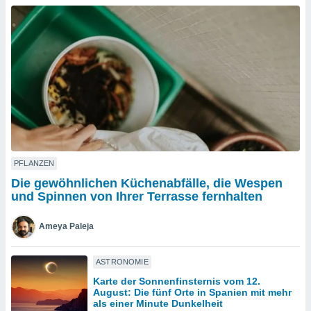
okies oder
 Partner
e es uns
n, das
uf der
 verfolgen
lysieren
s Profil zu
um Ihnen
ierende
nd
erte Inhalte
PFLANZEN
. Weitere
Die gewöhnlichen Küchenabfälle, die Wespen
nen finden
und Spinnen von Ihrer Terrasse fernhalten
rer
tlinie
. Sie
Ameya Paleja
e
 jederzeit
, indem Sie
ASTRONOMIE
altfläche
Karte der Sonnenfinsternis vom 12.
stellungen
August: Die fünf Orte in Spanien mit mehr
n Rand
als einer Minute Dunkelheit
bsite