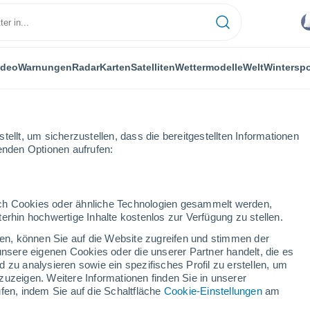
ideo
Warnungen
Radar
Karten
Satelliten
Wettermodelle
Welt
Winterspo
ellt, um sicherzustellen, dass die bereitgestellten Informationen
genden Optionen aufrufen:
durch Cookies oder ähnliche Technologien gesammelt werden,
erhin hochwertige Inhalte kostenlos zur Verfügung zu stellen.
a. 14-Tage Vorhersage
cken, können Sie auf die Website zugreifen und stimmen der
unsere eigenen Cookies oder die unserer Partner handelt, die es
 zu analysieren sowie ein spezifisches Profil zu erstellen, um
zuzeigen. Weitere Informationen finden Sie in unserer
fen, indem Sie auf die Schaltfläche
Cookie-Einstellungen
am