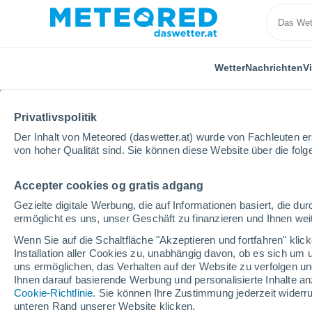
Wetter
Nachrichten
V
Privatlivspolitik
Der Inhalt von Meteored (daswetter.at) wurde von Fachleuten erst
von hoher Qualität sind. Sie können diese Website über die fol
Accepter cookies og gratis adgang
Home
Bermuda
Gezielte digitale Werbung, die auf Informationen basiert, die 
ermöglicht es uns, unser Geschäft zu finanzieren und Ihnen weit
Das Wetter für Bermud
Wenn Sie auf die Schaltfläche "Akzeptieren und fortfahren" kli
Installation aller Cookies zu, unabhängig davon, ob es sich um 
uns ermöglichen, das Verhalten auf der Website zu verfolgen und
Heute, 6. August
Tageswetter
Symbole
Ihnen darauf basierende Werbung und personalisierte Inhalte an
Cookie-Richtlinie
. Sie können Ihre Zustimmung jederzeit widerru
unteren Rand unserer Website klicken.