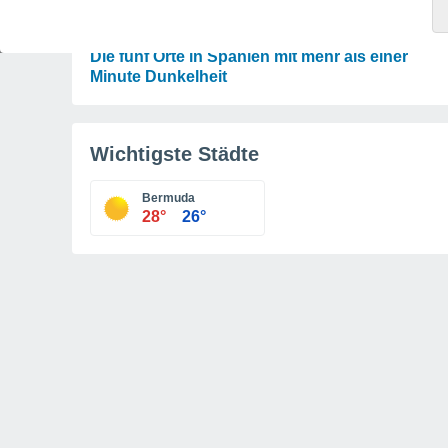
ASTRONOMIE
Karte der Sonnenfinsternis vom 12. August:
Die fünf Orte in Spanien mit mehr als einer
Minute Dunkelheit
Wichtigste Städte
Bermuda
28°
26°