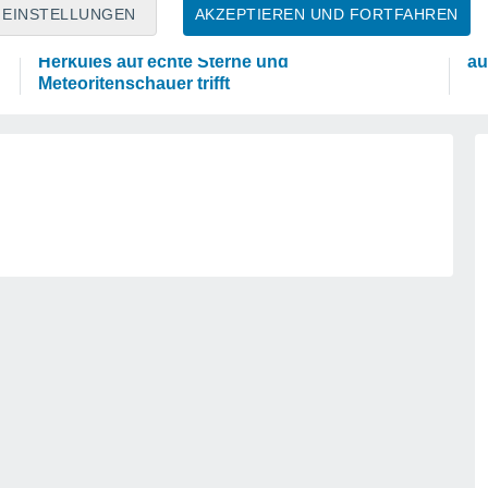
ASTRONOMIE
W
EINSTELLUNGEN
AKZEPTIEREN UND FORTFAHREN
Das Sternbild Löwe: Wo der Mythos des
Fo
Herkules auf echte Sterne und
au
Meteoritenschauer trifft