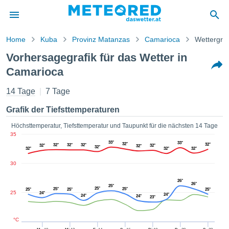
Home
Kuba
Provinz Matanzas
Camarioca
Wettergraf
vspolitik
Vorhersagegrafik für das Wetter in
alt von
Camarioca
ored
.at) wurde
14 Tage
7 Tage
hleuten
lt, um
Grafik der Tiefsttemperaturen
ellen, dass
gestellten
Höchsttemperatur, Tiefsttemperatur und Taupunkt für die nächsten 14 Tage
ionen von
35
ität sind.
33°
33°
32°
32°
32°
32°
32°
32°
32°
32°
32°
en diese
32°
32°
32°
über die
30
 Optionen
ufen:
26°
26°
25°
25°
25°
25°
25°
25°
25°
25
24°
24°
24°
24°
 cookies
23°
s adgang
°C
 digitale