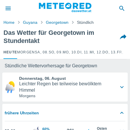
politik
von
Home
Guyana
Georgetown
Stündlich
at) wurde
Das Wetter für Georgetown im
uten
Stundentakt
m
llen, dass
estellten
HEUTE
MORGEN
SA, 08.
SO, 09.
MO, 10.
DI, 11.
MI, 12.
DO, 13.
FR, 14
nen von
tät sind.
Stündliche Wettervorhersage für Georgetown
 diese
er die
Donnerstag, 06. August
Optionen
Leichter Regen bei teilweise bewölktem
Himmel
Morgens
 cookies
s adgang
gitale
frühere Uhrzeiten
ie auf
en basiert,
Cookies
Osten
60%