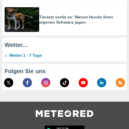
g
 Daten zur
n Inhalten.
Tierarzt verrät es: Warum Hunde ihren
eigenen Schwanz jagen
ten und
ion durch
on
Wetter...
,
erte
Wetter 1 - 7 Tage
d Inhalte,
on
ung und der
Folgen Sie uns
ce von
nforschung
icklung
serung von
.
sere 1199
tner