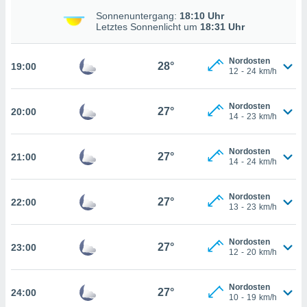
nzeige von
Sonnenuntergang:
18:10 Uhr
der
Letztes Sonnenlicht um
18:31 Uhr
erten
erwenden,
Nordosten
28°
19:00
12
-
24
km/h
 nicht
erte
ehen
Nordosten
27°
20:00
e können
14
-
23
km/h
ation von
lehnen und
Nordosten
s
27°
21:00
14
-
24
km/h
t auf
site
 indem Sie
Nordosten
27°
22:00
altfläche
13
-
23
km/h
 klicken.
Zustimmung
Nordosten
27°
23:00
wir und
12
-
20
km/h
tner
indeutige
Nordosten
 oder
27°
24:00
10
-
19
km/h