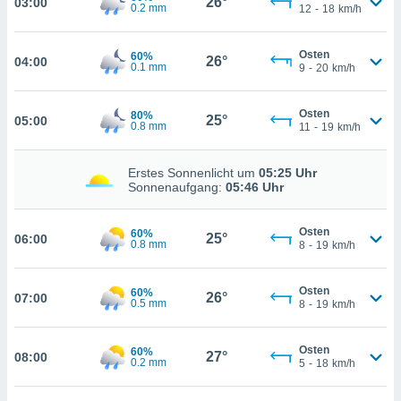
26°
03:00
che
0.2 mm
12
-
18
km/h
en
 werden,
Osten
 es uns,
60%
26°
04:00
AKZEPTIEREN
0.1 mm
9
-
20
km/h
häft zu
UND
n und Ihnen
FORTFAHREN
hochwertige
Osten
80%
25°
05:00
tenlos zur
0.8 mm
11
-
19
km/h
u stellen.
EINSTELLUNGEN
uf die
Erstes Sonnenlicht um
05:25 Uhr
he
Sonnenaufgang:
05:46 Uhr
en und
 klicken,
Osten
60%
 auf die
25°
06:00
0.8 mm
8
-
19
km/h
greifen und
er
 aller
Osten
60%
26°
07:00
0.5 mm
8
-
19
km/h
,
 davon, ob
 unsere
Osten
60%
27°
okies oder
08:00
0.2 mm
5
-
18
km/h
 Partner
e es uns