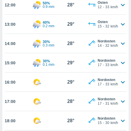
Osten
50%
28°
12:00
0.9 mm
12
-
33
km/h
kie-
er
Osten
40%
29°
13:00
0.2 mm
15
-
32
km/h
it der
n von
cht
Nordosten
30%
28°
14:00
0.3 mm
14
-
32
km/h
den sind,
 weiterhin
 Website
Nordosten
30%
29°
15:00
t
0.1 mm
17
-
33
km/h
 indem Sie
ieren. In
l werden
Nordosten
29°
16:00
17
-
33
km/h
über
, dass wir
s
Nordosten
28°
17:00
, die für die
17
-
31
km/h
auf der
twendig
keine
Nordosten
28°
18:00
15
-
30
km/h
r
analyse