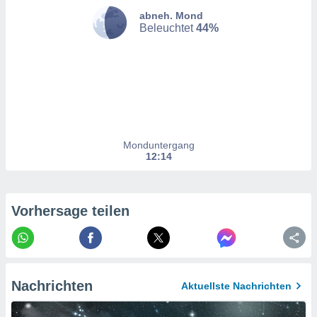
hen, indem
abneh. Mond
ser
Beleuchtet
44%
f "
en
" oder
tlinie
es
gør
 under
Monduntergang
ndlingen:
12:14
von oder
nen auf
Vorhersage teilen
erät,
g
 Daten zur
on
igen,
von
Nachrichten
Aktuellste Nachrichten
erte