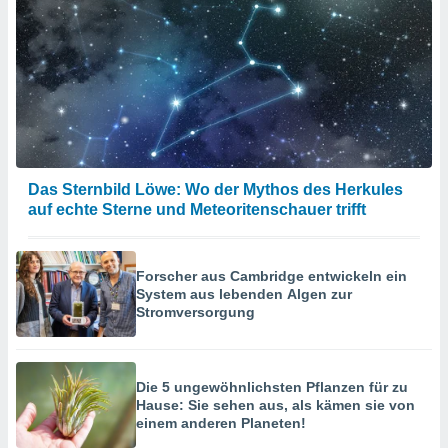
verwendung
n zur
erter
rstellung
n zur
ierung von
verwendung
n zur
Das Sternbild Löwe: Wo der Mythos des Herkules
erter
auf echte Sterne und Meteoritenschauer trifft
essung der
ung,
er
ce von
Forscher aus Cambridge entwickeln ein
analyse von
System aus lebenden Algen zur
n durch
Stromversorgung
 oder
onen von
nen
Die 5 ungewöhnlichsten Pflanzen für zu
ntwicklung
Hause: Sie sehen aus, als kämen sie von
serung der
einem anderen Planeten!