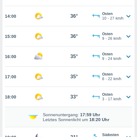
che
en
 werden,
Osten
36°
14:00
10
-
27
km/h
 es uns,
AKZEPTIEREN
häft zu
UND
n und Ihnen
FORTFAHREN
Osten
36°
15:00
hochwertige
9
-
26
km/h
tenlos zur
u stellen.
EINSTELLUNGEN
Osten
35°
16:00
uf die
9
-
24
km/h
he
en und
Osten
 klicken,
35°
17:00
8
-
22
km/h
 auf die
greifen und
er
Osten
33°
18:00
 aller
3
-
17
km/h
,
 davon, ob
Sonnenuntergang:
17:59 Uhr
 unsere
Letztes Sonnenlicht um
18:20 Uhr
okies oder
 Partner
e es uns
Südosten