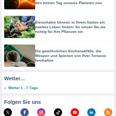
hen, indem
den letzten Tag unseres Planeten neu
ser
f "
en
" oder
Eierschalen können in Ihrem Garten ein
tlinie
zweites Leben finden: So setzen Sie sie
richtig für Ihre Pflanzen ein
es
gør
 under
Die gewöhnlichen Küchenabfälle, die
ndlingen:
Wespen und Spinnen von Ihrer Terrasse
fernhalten
von oder
nen auf
erät,
Wetter...
g
 Daten zur
Wetter 1 - 7 Tage
on
igen,
Folgen Sie uns
von
erte