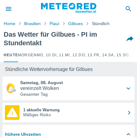
politik
von
Home
Brasilien
Piauí
Gilbues
Stündlich
at) wurde
Das Wetter für Gilbues - PI im
uten
Stundentakt
m
llen, dass
estellten
HEUTE
MORGEN
MO, 10.
DI, 11.
MI, 12.
DO, 13.
FR, 14.
SA, 15.
SO, 16
nen von
tät sind.
Stündliche Wettervorhersage für Gilbues
 diese
er die
Samstag, 08. August
Optionen
vereinzelt Wolken
Gesamter Tag
 cookies
s adgang
1 aktuelle Warnung
Mäßiges Risiko
gitale
ie auf
en basiert,
Cookies
frühere Uhrzeiten