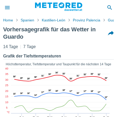
Home
Spanien
Kastilien-León
Provinz Palencia
Guar
vspolitik
Vorhersagegrafik für das Wetter in
alt von
Guardo
ored
.at) wurde
14 Tage
7 Tage
hleuten
lt, um
Grafik der Tiefsttemperaturen
ellen, dass
gestellten
Höchsttemperatur, Tiefsttemperatur und Taupunkt für die nächsten 14 Tage
ionen von
40
ität sind.
34°
35
33°
33°
33°
32°
32°
en diese
31°
31°
30°
30°
29°
29°
29°
29°
30
über die
25
 Optionen
18°
ufen:
18°
20
18°
17°
17°
18°
17°
17°
16°
16°
16°
15°
14°
15
12°
 cookies
10
s adgang
5
°C
 digitale