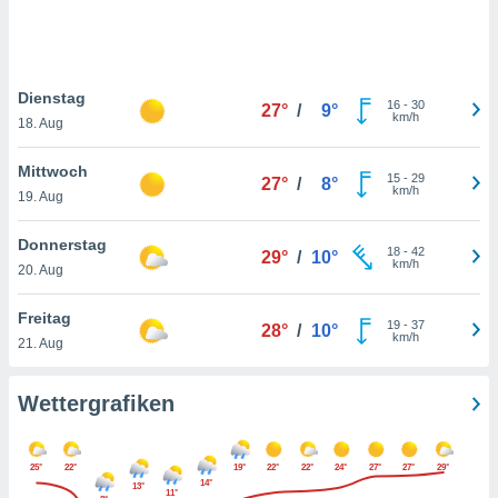
keine
r
analyse
nzeige von
Dienstag
der
16
-
30
27°
/
9°
km/h
erten
18. Aug
erwenden,
Mittwoch
15
-
29
27°
/
8°
 nicht
km/h
19. Aug
erte
ehen
Donnerstag
e können
18
-
42
29°
/
10°
km/h
ation von
20. Aug
lehnen und
s
Freitag
19
-
37
28°
/
10°
t auf
km/h
21. Aug
site
 indem Sie
altfläche
Wettergrafiken
 klicken.
Zustimmung
25°
22°
19°
22°
22°
24°
27°
27°
29°
wir und
14°
13°
tner
11°