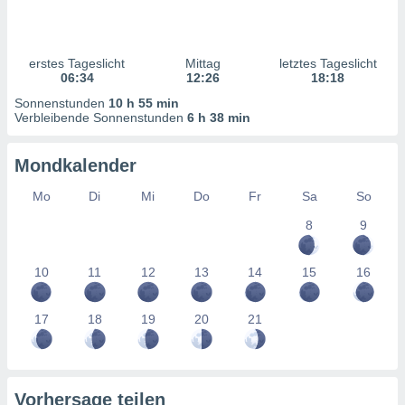
ntwicklung
serung der
g
erstes Tageslicht
Mittag
letztes Tageslicht
 Daten zur
06:34
12:26
18:18
n Inhalten.
Sonnenstunden
10 h 55 min
Verbleibende Sonnenstunden
6 h 38 min
ten und
ion durch
Mondkalender
on
,
Mo
Di
Mi
Do
Fr
Sa
So
erte
8
9
d Inhalte,
on
ung und der
10
11
12
13
14
15
16
ce von
nforschung
17
18
19
20
21
icklung
serung von
.
sere 1199
Vorhersage teilen