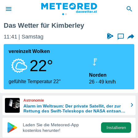
Das Wetter für Kimberley
politik
11:41
Samstag
...
von
at) wurde
vereinzelt Wolken
uten
22°
m
llen, dass
estellten
Norden
nen von
gefühlte Temperatur 22°
26
49 km/h
tät sind.
 diese
er die
Astronomie
Optionen
Alarm im Weltraum: Der private Satellit, der zur
Rettung des Swift-Teleskops der NASA entsandt
wurde
 cookies
Laden Sie die Meteored-App
s adgang
Installieren
kostenlos herunter!
gitale