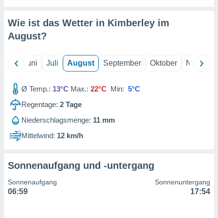
von
erte
Wie ist das Wetter in Kimberley im
verwendung
August
?
n zur
erter
Mai
Juni
Juli
August
September
Oktober
Novembe
rstellung
n zur
ierung von
Ø Temp.:
13°C
Max.:
22°C
Min:
5°C
verwendung
n zur
Regentage:
2
Tage
Niederschlagsmenge:
11 mm
erter
essung der
Mittelwind:
12 km/h
ung,
er
ce von
Sonnenaufgang und -untergang
analyse von
n durch
Sonnenaufgang
Sonnenuntergang
 oder
06:59
17:54
onen von
nen