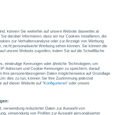
 Krumpendorf Am Wörther See
WIND
NIEDERSCHLAG
ind, können Sie weiterhin auf unsere Website daswetter.at
 Sie darüber informieren, dass wir nur Cookies installieren, die
12
15
18
21
00
03
06
09
12
15
18
21
00
 Cookies zur Verhaltensanalyse oder zur Anzeige von Werbung
e, nicht personalisierte Werbung sehen können. Sie können die
uf unsere Website zugreifen, indem Sie auf die Schaltfläche
s, eindeutige Kennungen oder ähnliche Technologien, um
 IP-Adressen und Cookie-Kennungen zu speichern, darauf
iten Ihre personenbezogenen Daten möglicherweise auf Grundlage
Um dies zu tun, können Sie Ihre Zustimmung jederzeit
27°
26°
26°
 auf dieser Website auf "
Konfigurieren
" oder unsere
24°
24°
23°
22°
22°
21°
20°
19°
19°
19°
ngen:
6.1
ät, verwendung reduzierter Daten zur Auswahl von
bung, verwendung von Profilen zur Auswahl personalisierter
3.4