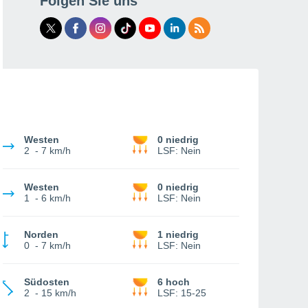
Folgen Sie uns
Westen
0 niedrig
2
-
7 km/h
LSF:
Nein
Westen
0 niedrig
1
-
6 km/h
LSF:
Nein
Norden
1 niedrig
0
-
7 km/h
LSF:
Nein
Südosten
6 hoch
2
-
15 km/h
LSF:
15-25