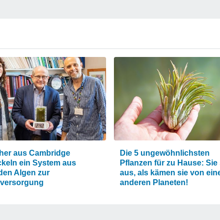
her aus Cambridge
Die 5 ungewöhnlichsten
ckeln ein System aus
Pflanzen für zu Hause: Sie
den Algen zur
aus, als kämen sie von ei
versorgung
anderen Planeten!