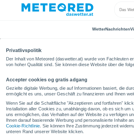
Wetter
Nachrichten
V
Privatlivspolitik
Der Inhalt von Meteored (daswetter.at) wurde von Fachleuten erst
von hoher Qualität sind. Sie können diese Website über die fol
Accepter cookies og gratis adgang
Home
Kärnten
Krumpendorf Am Wörther See
S
Gezielte digitale Werbung, die auf Informationen basiert, die 
ermöglicht es uns, unser Geschäft zu finanzieren und Ihnen weit
Das Wetter für Krump
Wenn Sie auf die Schaltfläche "Akzeptieren und fortfahren" kli
im Stundentakt
Installation aller Cookies zu, unabhängig davon, ob es sich um 
uns ermöglichen, das Verhalten auf der Website zu verfolgen und
Ihnen darauf basierende Werbung und personalisierte Inhalte an
Cookie-Richtlinie
. Sie können Ihre Zustimmung jederzeit widerru
Wetter 1 - 7 Tage
Stündlich
unteren Rand unserer Website klicken.