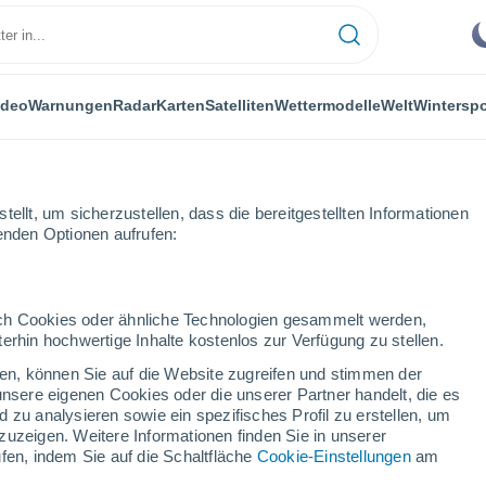
ideo
Warnungen
Radar
Karten
Satelliten
Wettermodelle
Welt
Winterspo
ellt, um sicherzustellen, dass die bereitgestellten Informationen
genden Optionen aufrufen:
tündlich
durch Cookies oder ähnliche Technologien gesammelt werden,
erhin hochwertige Inhalte kostenlos zur Verfügung zu stellen.
endorf Am Wörther See
cken, können Sie auf die Website zugreifen und stimmen der
unsere eigenen Cookies oder die unserer Partner handelt, die es
 zu analysieren sowie ein spezifisches Profil zu erstellen, um
zuzeigen. Weitere Informationen finden Sie in unserer
fen, indem Sie auf die Schaltfläche
Cookie-Einstellungen
am