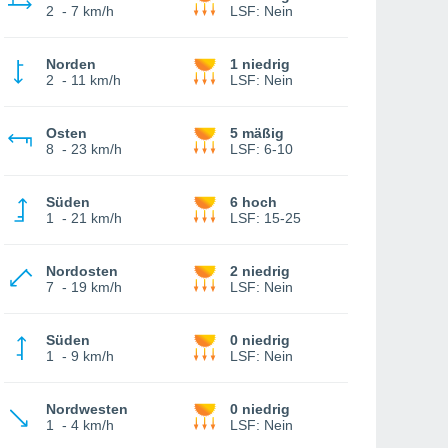
2
-
7 km/h
LSF:
Nein
Norden
1 niedrig
2
-
11 km/h
LSF:
Nein
Osten
5 mäßig
8
-
23 km/h
LSF:
6-10
Süden
6 hoch
1
-
21 km/h
LSF:
15-25
Nordosten
2 niedrig
7
-
19 km/h
LSF:
Nein
Süden
0 niedrig
1
-
9 km/h
LSF:
Nein
Nordwesten
0 niedrig
1
-
4 km/h
LSF:
Nein