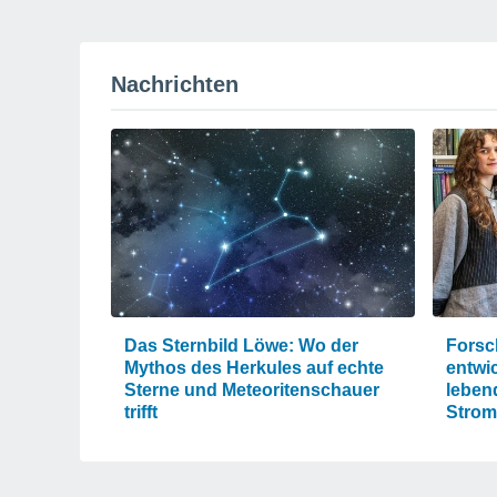
Nachrichten
Das Sternbild Löwe: Wo der
Forsc
Mythos des Herkules auf echte
entwi
Sterne und Meteoritenschauer
leben
trifft
Strom