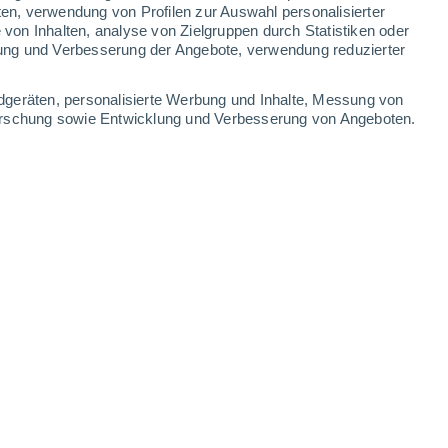
2.5
ten, verwendung von Profilen zur Auswahl personalisierter
1
0.6
0.5
0.5
0.3
0.2
on Inhalten, analyse von Zielgruppen durch Statistiken oder
Samstag
8
ung und Verbesserung der Angebote, verwendung reduzierter
dgeräten, personalisierte Werbung und Inhalte, Messung von
forschung sowie Entwicklung und Verbesserung von Angeboten.
rumpendorf Am Wörther See
22°
klarer Himmel
02:00
gefühlte T.
22°
21°
klarer Himmel
05:00
gefühlte T.
21°
25°
klar
08:00
gefühlte T.
26°
31°
vereinzelt Wolken
11:00
gefühlte T.
31°