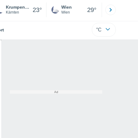
Krumpendorf Am Wörther See
Wien
Innsbruck
23°
29°
Kärnten
Wien
Tirol
°C
rt