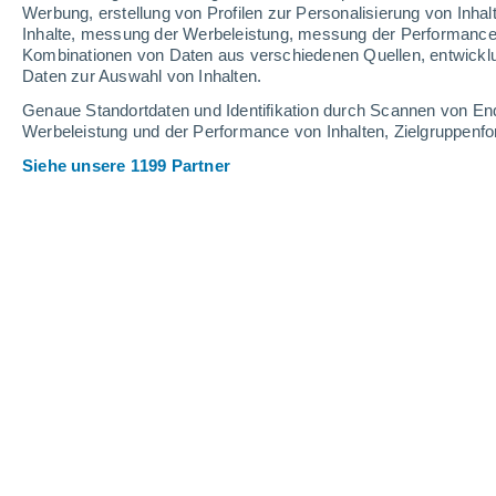
Werbung, erstellung von Profilen zur Personalisierung von Inhal
1
Inhalte, messung der Werbeleistung, messung der Performance v
Donnerstag
6
Freitag
7
Kombinationen von Daten aus verschiedenen Quellen, entwickl
Daten zur Auswahl von Inhalten.
Genaue Standortdaten und Identifikation durch Scannen von En
Werbeleistung und der Performance von Inhalten, Zielgruppen
Stündliche Wettervorhersage für K
Siehe unsere 1199 Partner
DONNERSTAG, 06. AUGUST
Nachmittag
Gewitter mit teilweise bewölktem
Himmel
Sonnenaufgang:
05:49 Uhr
Sonnenuntergang:
20:27 Uhr
Erstes Sonnenlicht um
05:15 Uhr
Letztes Sonnenlicht um
21:01 Uhr