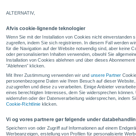
ALTERNATIV,
Wettergrafik im Stundentakt für
Afvis cookie-lignende teknologier
SYMBOLE
TEMPERATUR
Wenn Sie mit der Installation von Cookies nicht einverstanden s
zugreifen, indem Sie sich registrieren. In diesem Fall werden wir
00
03
06
09
12
15
18
21
00
03
06
09
für die Navigation auf der Website notwendig sind, aber keine
oder personalisierten Inhalten verwenden, obwohl Sie allgemein
Installation von Cookies ablehnen und über dieses Abonnement a
"Ablehnen" klicken.
34°
Mit Ihrer Zustimmung verwenden wir und
unsere Partner
Cookie
31°
31°
personenbezogene Daten wie Ihren Besuch auf dieser Website,
zuzugreifen und diese zu verarbeiten. Einige Anbieter verarbe
eines berechtigten Interesses, dem Sie widersprechen können. 
25°
widerrufen oder der Datenverarbeitung widersprechen, indem Sie
25°
Cookie-Richtlinie
klicken.
22°
22°
22°
21°
21°
20°
Vi og vores partnere gør følgende under databehandli
Speichern von oder Zugriff auf Informationen auf einem Endger
Werbeanzeigen, erstellung von Profilen für personalisierte Wer