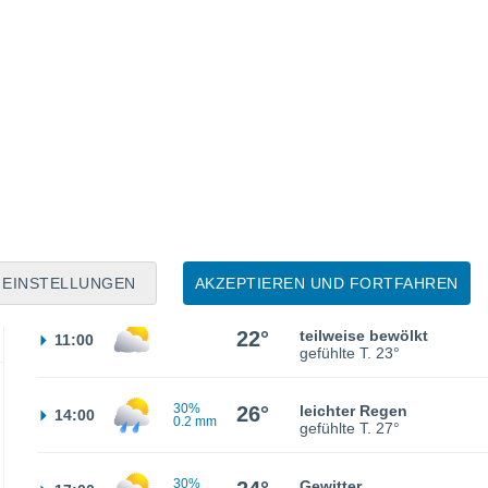
60%
19°
Gewitter
02:00
6.1 mm
gefühlte T.
19°
60%
19°
Gewitter
05:00
3.4 mm
gefühlte T.
19°
30%
19°
leichter Regen
08:00
0.6 mm
gefühlte T.
19°
EINSTELLUNGEN
AKZEPTIEREN UND FORTFAHREN
22°
teilweise bewölkt
11:00
gefühlte T.
23°
30%
26°
leichter Regen
14:00
0.2 mm
gefühlte T.
27°
30%
Gewitter