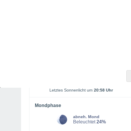
SAMSTAG, 08. AUGUST
Morgens
Gewitter mit teilweise bewölktem
Himmel
Sonnenaufgang:
05:52 Uhr
Sonnenuntergang:
20:24 Uhr
Erstes Sonnenlicht um
05:18 Uhr
Letztes Sonnenlicht um
20:58 Uhr
Mondphase
abneh. Mond
Beleuchtet
24%