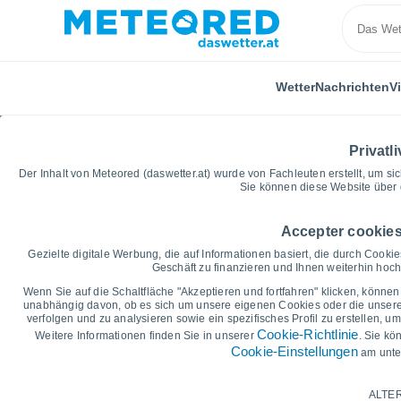
Wetter
Nachrichten
V
Privatli
Der Inhalt von Meteored (daswetter.at) wurde von Fachleuten erstellt, um sic
Sie können diese Website über 
Accepter cookies
Home
Bundesland Tirol
Lermoos
Wettergrafike
Gezielte digitale Werbung, die auf Informationen basiert, die durch Cook
Geschäft zu finanzieren und Ihnen weiterhin hochw
Vorhersagegrafik für d
Wenn Sie auf die Schaltfläche "Akzeptieren und fortfahren" klicken, können 
unabhängig davon, ob es sich um unsere eigenen Cookies oder die unserer 
verfolgen und zu analysieren sowie ein spezifisches Profil zu erstellen, 
14 Tage
7 Tage
Cookie-Richtlinie
Weitere Informationen finden Sie in unserer
. Sie kö
Cookie-Einstellungen
am unte
Grafik der Tiefsttemperaturen
Höchsttemperatur, Tiefsttemperat
ALTER