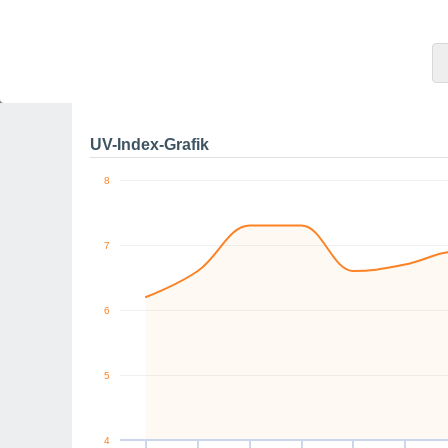
5
5
0
km/h
N
NO
N
NW
NW
NO
Do
6
Fr
7
Sa
8
So
9
Mo
10
Di
11
Maximale Böe
UV-Index-Grafik
8
7
6
5
4