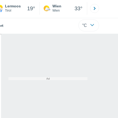
Lermoos
Wien
Innsbruck
19°
33°
Tirol
Wien
Tirol
°C
rt