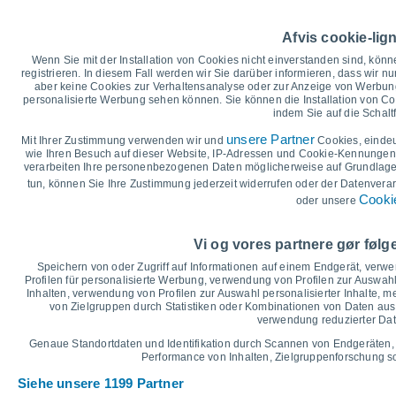
35
29°
30
Afvis cookie-lig
27°
26°
26°
Wenn Sie mit der Installation von Cookies nicht einverstanden sind, könn
25
24°
registrieren. In diesem Fall werden wir Sie darüber informieren, dass wir nu
22°
aber keine Cookies zur Verhaltensanalyse oder zur Anzeige von Werbung
20
personalisierte Werbung sehen können. Sie können die Installation von C
indem Sie auf die Schalt
15°
15°
15
14°
14°
13°
unsere Partner
Mit Ihrer Zustimmung verwenden wir und
Cookies, einde
wie Ihren Besuch auf dieser Website, IP-Adressen und Cookie-Kennungen z
10
verarbeiten Ihre personenbezogenen Daten möglicherweise auf Grundlage 
8°
°C
tun, können Sie Ihre Zustimmung jederzeit widerrufen oder der Datenverar
Cookie
oder unsere
Do
6
Fr
7
Sa
8
So
9
Mo
10
Di
11
M
Maximale Temperatur
Vi og vores partnere gør føl
Speichern von oder Zugriff auf Informationen auf einem Endgerät, verw
Profilen für personalisierte Werbung, verwendung von Profilen zur Auswahl
Grafik für Niederschlag und Bewölkung
Inhalten, verwendung von Profilen zur Auswahl personalisierter Inhalte,
von Zielgruppen durch Statistiken oder Kombinationen von Daten au
Regen, Schnee und Bewölku
verwendung reduzierter Dat
40
Genaue Standortdaten und Identifikation durch Scannen von Endgeräten,
35
Performance von Inhalten, Zielgruppenforschung 
10
1022
1022
30
Siehe unsere 1199 Partner
1021