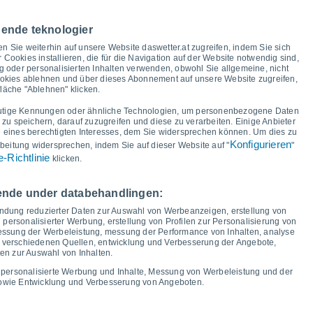
29°
29°
nende teknologier
29°
29°
26°
en Sie weiterhin auf unsere Website daswetter.at zugreifen, indem Sie sich
24°
24°
r Cookies installieren, die für die Navigation auf der Website notwendig sind,
21°
 oder personalisierten Inhalten verwenden, obwohl Sie allgemeine, nicht
ookies ablehnen und über dieses Abonnement auf unsere Website zugreifen,
fläche "Ablehnen" klicken.
15°
15°
14°
14°
14°
13°
12°
utige Kennungen oder ähnliche Technologien, um personenbezogene Daten
11°
u speichern, darauf zuzugreifen und diese zu verarbeiten. Einige Anbieter
eines berechtigten Interesses, dem Sie widersprechen können. Um dies zu
Konfigurieren
beitung widersprechen, indem Sie auf dieser Website auf "
"
-Richtlinie
klicken.
i
12
Do
13
Fr
14
Sa
15
So
16
Mo
17
Di
18
Mi
19
Minimale Temperatur
Taupunkt
gende under databehandlingen:
endung reduzierter Daten zur Auswahl von Werbeanzeigen, erstellung von
 personalisierter Werbung, erstellung von Profilen zur Personalisierung von
 messung der Werbeleistung, messung der Performance von Inhalten, analyse
s verschiedenen Quellen, entwicklung und Verbesserung der Angebote,
ngsgrad für die nächsten 14 Tage
en zur Auswahl von Inhalten.
100
 personalisierte Werbung und Inhalte, Messung von Werbeleistung und der
sowie Entwicklung und Verbesserung von Angeboten.
23
1023
75