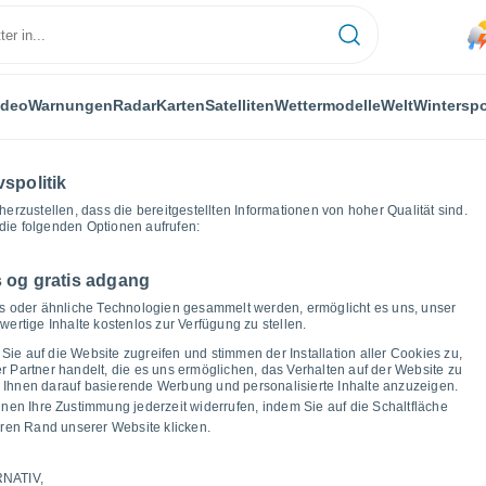
ideo
Warnungen
Radar
Karten
Satelliten
Wettermodelle
Welt
Winterspo
vspolitik
herzustellen, dass die bereitgestellten Informationen von hoher Qualität sind.
die folgenden Optionen aufrufen:
 og gratis adgang
n
ies oder ähnliche Technologien gesammelt werden, ermöglicht es uns, unser
ertige Inhalte kostenlos zur Verfügung zu stellen.
as Wetter in Lermoos
Sie auf die Website zugreifen und stimmen der Installation aller Cookies zu,
Partner handelt, die es uns ermöglichen, das Verhalten auf der Website zu
um Ihnen darauf basierende Werbung und personalisierte Inhalte anzuzeigen.
nnen Ihre Zustimmung jederzeit widerrufen, indem Sie auf die Schaltfläche
ren Rand unserer Website klicken.
ur und Taupunkt für die nächsten 14 Tage
NATIV,