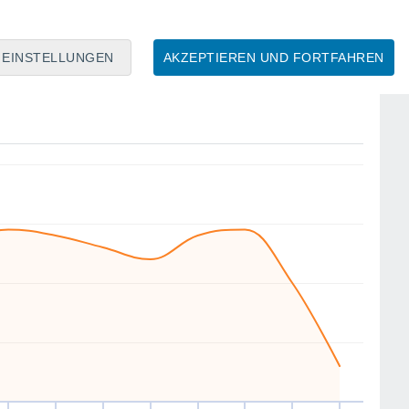
5
4
3
3
3
EINSTELLUNGEN
AKZEPTIEREN UND FORTFAHREN
N
N
NW
SW
NW
NW
SW
NW
Mi
12
Do
13
Fr
14
Sa
15
So
16
Mo
17
Di
18
Mi
19
Mittlere Windgeschwindigkeit