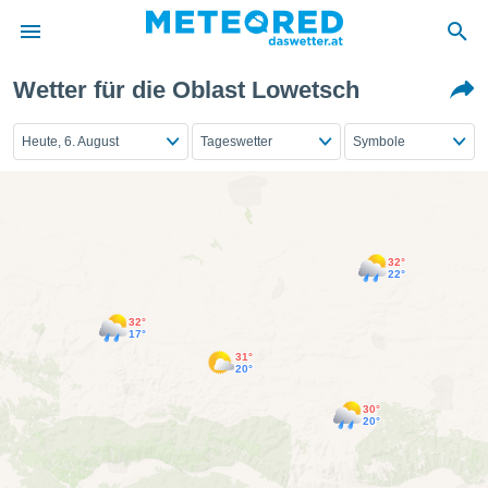
Wetter für die Oblast Lowetsch
politik
von
Heute, 6. August
Tageswetter
Symbole
at) wurde
uten
m
llen, dass
estellten
32°
22°
nen von
tät sind.
 diese
32°
17°
er die
31°
Optionen
20°
30°
 cookies
20°
s adgang
gitale