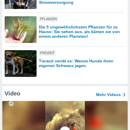
Stromversorgung
IV,
PFLANZEN
kie-
Die 5 ungewöhnlichsten Pflanzen für zu
Hause: Sie sehen aus, als kämen sie von
einem anderen Planeten!
er
it der
n von
FREIZEIT
cht
Tierarzt verrät es: Warum Hunde ihren
den sind,
eigenen Schwanz jagen
 weiterhin
 Website
t
 indem Sie
ieren. In
Video
Mehr Videos
l werden
über
, dass wir
s
, die für die
auf der
twendig