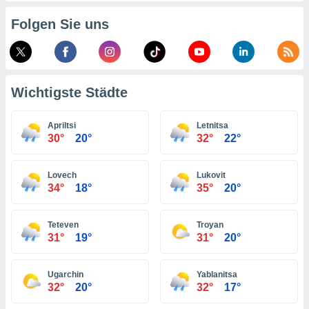
indeutige
Folgen Sie uns
 oder
en, um
ezogene
Ihren
 dieser
Wichtigste Städte
P-Adressen
-
Apriltsi
Letnitsa
 zu
30°
20°
32°
22°
 darauf
n und diese
ten. Einige
Lovech
Lukovit
rarbeiten
34°
18°
35°
20°
ezogenen
icherweise
Teteven
Troyan
age eines
31°
19°
31°
20°
en
, dem Sie
hen
Ugarchin
Yablanitsa
 dies zu
32°
20°
32°
17°
 Sie Ihre