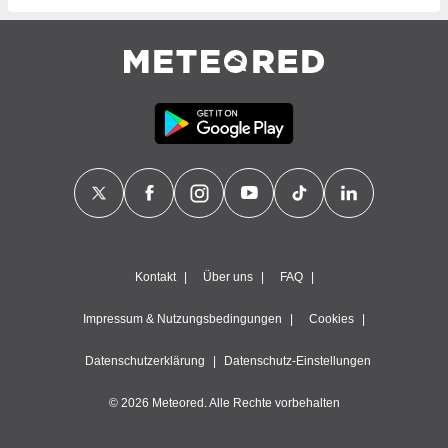
 jederzeit
oder der
beitung
hen, indem
ser
f "
en
" oder
tlinie
es
gør
 under
ndlingen:
Kontakt
Über uns
FAQ
von oder
Impressum & Nutzungsbedingungen
Cookies
nen auf
erät,
Datenschutzerklärung
Datenschutz-Einstellungen
g
 Daten zur
© 2026 Meteored. Alle Rechte vorbehalten
on
igen,