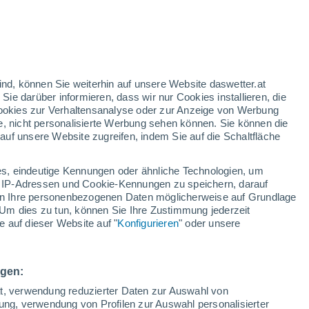
Fonó
Hollád
ind, können Sie weiterhin auf unsere Website daswetter.at
Kánya
 Sie darüber informieren, dass wir nur Cookies installieren, die
 Cookies zur Verhaltensanalyse oder zur Anzeige von Werbung
Kára
e, nicht personalisierte Werbung sehen können. Sie können die
uf unsere Website zugreifen, indem Sie auf die Schaltfläche
Kercseliget
Kisbárapáti
s, eindeutige Kennungen oder ähnliche Technologien, um
 IP-Adressen und Cookie-Kennungen zu speichern, darauf
Látrány
iten Ihre personenbezogenen Daten möglicherweise auf Grundlage
Um dies zu tun, können Sie Ihre Zustimmung jederzeit
Miklósi
 auf dieser Website auf "
Konfigurieren
" oder unsere
Nágocs
Nagyberény
ngen:
Nyim
ät, verwendung reduzierter Daten zur Auswahl von
bung, verwendung von Profilen zur Auswahl personalisierter