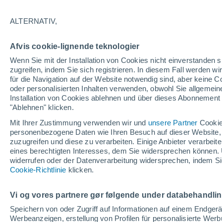
Die meistgesuchten Orte in Somogy
ALTERNATIV,
Babócsa
Afvis cookie-lignende teknologier
Bakháza
Wenn Sie mit der Installation von Cookies nicht einverstanden s
Balatonberény
zugreifen, indem Sie sich registrieren. In diesem Fall werden wir
für die Navigation auf der Website notwendig sind, aber keine
Balatonfenyves
oder personalisierten Inhalten verwenden, obwohl Sie allgemein
Installation von Cookies ablehnen und über dieses Abonnement a
Balatonkeresztúr
"Ablehnen" klicken.
Balatonlelle
Mit Ihrer Zustimmung verwenden wir und
unsere Partner
Cookie
personenbezogene Daten wie Ihren Besuch auf dieser Website,
Balatonmáriafürdõ
zuzugreifen und diese zu verarbeiten. Einige Anbieter verarbe
eines berechtigten Interesses, dem Sie widersprechen können. 
Balatonszárszó
widerrufen oder der Datenverarbeitung widersprechen, indem Sie
Cookie-Richtlinie
klicken.
Balatonszentgyörgy
Balatonújlak
Vi og vores partnere gør følgende under databehandli
Baté
Speichern von oder Zugriff auf Informationen auf einem Endger
Werbeanzeigen, erstellung von Profilen für personalisierte Wer