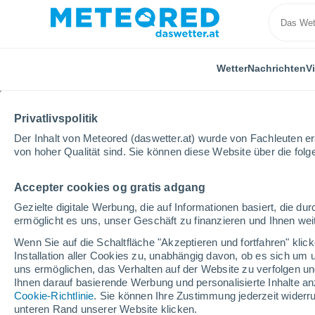
Wetter
Nachrichten
V
Privatlivspolitik
Der Inhalt von Meteored (daswetter.at) wurde von Fachleuten erst
von hoher Qualität sind. Sie können diese Website über die fol
Accepter cookies og gratis adgang
Home
Ungarn
Somogy
Orte
Gezielte digitale Werbung, die auf Informationen basiert, die 
ermöglicht es uns, unser Geschäft zu finanzieren und Ihnen weit
Das Wetter in allen Or
Wenn Sie auf die Schaltfläche "Akzeptieren und fortfahren" kli
Installation aller Cookies zu, unabhängig davon, ob es sich um 
Alle Orte in Somogy
uns ermöglichen, das Verhalten auf der Website zu verfolgen und
Ihnen darauf basierende Werbung und personalisierte Inhalte an
A - G
H - L
M - R
S - U
V - Z
Cookie-Richtlinie
. Sie können Ihre Zustimmung jederzeit widerru
unteren Rand unserer Website klicken.