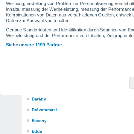
Bélavár
Werbung, erstellung von Profilen zur Personalisierung von Inhal
Inhalte, messung der Werbeleistung, messung der Performance v
Bodrog
Kombinationen von Daten aus verschiedenen Quellen, entwickl
Daten zur Auswahl von Inhalten.
Bolhás
Genaue Standortdaten und Identifikation durch Scannen von En
Bolhó
Werbeleistung und der Performance von Inhalten, Zielgruppen
Siehe unsere 1199 Partner
Bõszénfa
Buzsák
Csököly
Csoma
Csombárd
Darány
Drávatamási
Ecseny
Edde