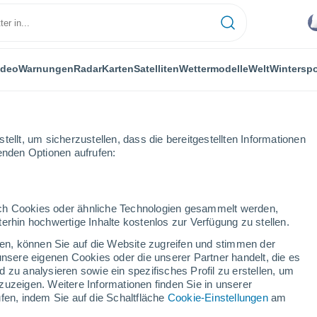
ideo
Warnungen
Radar
Karten
Satelliten
Wettermodelle
Welt
Winterspo
ellt, um sicherzustellen, dass die bereitgestellten Informationen
genden Optionen aufrufen:
durch Cookies oder ähnliche Technologien gesammelt werden,
erhin hochwertige Inhalte kostenlos zur Verfügung zu stellen.
tschaften in Somogy
cken, können Sie auf die Website zugreifen und stimmen der
unsere eigenen Cookies oder die unserer Partner handelt, die es
 zu analysieren sowie ein spezifisches Profil zu erstellen, um
zuzeigen. Weitere Informationen finden Sie in unserer
fen, indem Sie auf die Schaltfläche
Cookie-Einstellungen
am