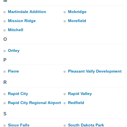
M
okies oder
 Partner
Martindale Addition
Mobridge
e es uns
n, das
Mission Ridge
Morefield
uf der
 verfolgen
Mitchell
lysieren
O
s Profil zu
um Ihnen
Ortley
ierende
P
nd
erte Inhalte
Pierre
Pleasant Vally Development
. Weitere
nen finden
R
rer
tlinie
. Sie
e
Rapid City
Rapid Valley
 jederzeit
Rapid City Regional Airport
Redfield
, indem Sie
altfläche
S
stellungen
n Rand
Sioux Falls
South Dakota Park
bsite