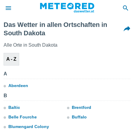
Das Wetter in allen Ortschaften in
politik
South Dakota
von
Alle Orte in South Dakota
at) wurde
uten
A - Z
m
llen, dass
estellten
A
nen von
tät sind.
Aberdeen
 diese
er die
B
Optionen
Baltic
Brentford
 cookies
Belle Fourche
Buffalo
s adgang
Blumengard Colony
gitale