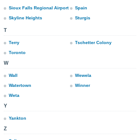
Sioux Falls Regional Airport
Spain
IV,
Skyline Heights
Sturgis
kie-
T
er
Terry
Tschetter Colony
it der
Toronto
n von
cht
W
den sind,
 weiterhin
Wall
Wewela
 Website
t
Watertown
Winner
 indem Sie
Weta
ieren. In
l werden
Y
über
, dass wir
Yankton
s
, die für die
Z
auf der
twendig