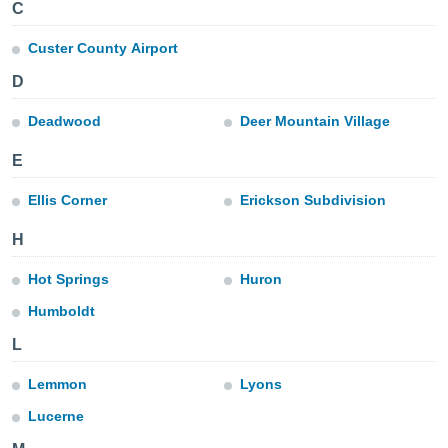
ie auf
C
en basiert,
Cookies
Custer County Airport
che
D
en
 werden,
 es uns,
Deadwood
Deer Mountain Village
AKZEPTIEREN
häft zu
UND
n und Ihnen
E
FORTFAHREN
hochwertige
tenlos zur
Ellis Corner
Erickson Subdivision
u stellen.
EINSTELLUNGEN
H
uf die
he
Hot Springs
Huron
en und
 klicken,
Humboldt
 auf die
greifen und
L
er
 aller
Lemmon
Lyons
,
Lucerne
 davon, ob
 unsere