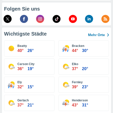
indeutige
Folgen Sie uns
 oder
en, um
ezogene
Ihren
 dieser
Wichtigste Städte
Mehr Orte
P-Adressen
-
Beatty
Bracken
 zu
40°
26°
44°
30°
 darauf
n und diese
ten. Einige
Carson City
Elko
rarbeiten
36°
19°
37°
20°
ezogenen
icherweise
Ely
Fernley
age eines
32°
15°
39°
23°
en
, dem Sie
hen
Gerlach
Henderson
 dies zu
37°
21°
43°
31°
 Sie Ihre