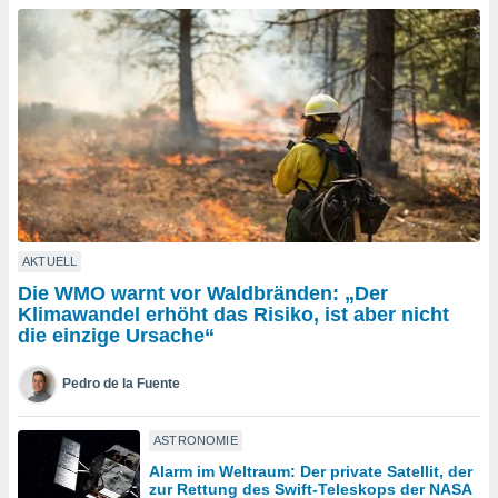
okies oder
 Partner
e es uns
n, das
uf der
 verfolgen
lysieren
s Profil zu
um Ihnen
ierende
nd
erte Inhalte
AKTUELL
. Weitere
Die WMO warnt vor Waldbränden: „Der
nen finden
Klimawandel erhöht das Risiko, ist aber nicht
rer
die einzige Ursache“
tlinie
. Sie
e
Pedro de la Fuente
 jederzeit
, indem Sie
altfläche
ASTRONOMIE
stellungen
Alarm im Weltraum: Der private Satellit, der
n Rand
zur Rettung des Swift-Teleskops der NASA
bsite