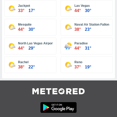
 jederzeit
oder der
Jackpot
Las Vegas
33°
17°
44°
30°
beitung
hen, indem
ser
Mesquite
Naval Air Station Fallon
f "
44°
30°
38°
23°
en
" oder
tlinie
North Las Vegas Airport
Paradise
44°
29°
44°
31°
es
gør
Rachel
Reno
 under
38°
22°
37°
19°
ndlingen:
von oder
nen auf
erät,
g
 Daten zur
on
igen,