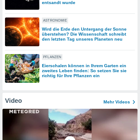
entsandt wurde
IV,
ASTRONOMIE
kie-
Wird die Erde den Untergang der Sonne
überstehen? Die Wissenschaft schreibt
den letzten Tag unseres Planeten neu
er
it der
n von
PFLANZEN
cht
Eierschalen können in Ihrem Garten ein
den sind,
zweites Leben finden: So setzen Sie sie
 weiterhin
richtig für Ihre Pflanzen ein
 Website
t
 indem Sie
ieren. In
Video
Mehr Videos
l werden
über
, dass wir
s
, die für die
auf der
twendig