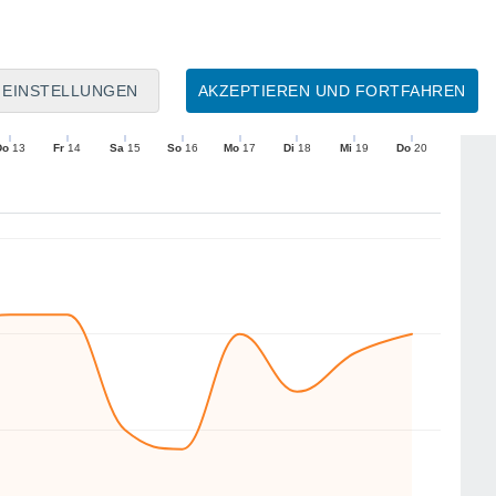
10
9
8
7
EINSTELLUNGEN
AKZEPTIEREN UND FORTFAHREN
W
W
S
SO
W
NW
NW
W
Do
13
Fr
14
Sa
15
So
16
Mo
17
Di
18
Mi
19
Do
20
Mittlere Windgeschwindigkeit