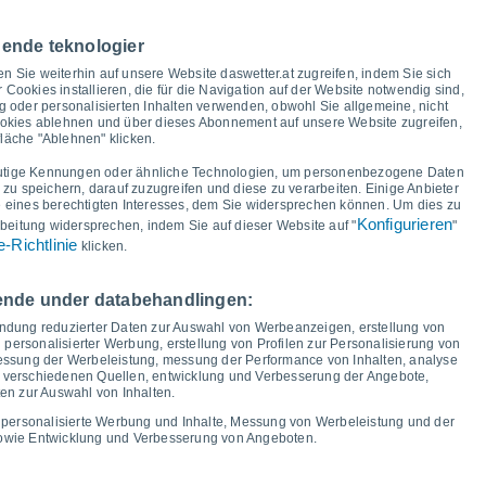
ur und Taupunkt für die nächsten 14 Tage
nende teknologier
38°
37°
37°
37°
36°
35°
35°
35°
en Sie weiterhin auf unsere Website daswetter.at zugreifen, indem Sie sich
r Cookies installieren, die für die Navigation auf der Website notwendig sind,
 oder personalisierten Inhalten verwenden, obwohl Sie allgemeine, nicht
24°
ookies ablehnen und über dieses Abonnement auf unsere Website zugreifen,
23°
23°
21°
20°
20°
fläche "Ablehnen" klicken.
19°
19°
utige Kennungen oder ähnliche Technologien, um personenbezogene Daten
u speichern, darauf zuzugreifen und diese zu verarbeiten. Einige Anbieter
eines berechtigten Interesses, dem Sie widersprechen können. Um dies zu
Konfigurieren
beitung widersprechen, indem Sie auf dieser Website auf "
"
-Richtlinie
klicken.
o
13
Fr
14
Sa
15
So
16
Mo
17
Di
18
Mi
19
Do
20
gende under databehandlingen:
Minimale Temperatur
Taupunkt
endung reduzierter Daten zur Auswahl von Werbeanzeigen, erstellung von
 personalisierter Werbung, erstellung von Profilen zur Personalisierung von
 messung der Werbeleistung, messung der Performance von Inhalten, analyse
s verschiedenen Quellen, entwicklung und Verbesserung der Angebote,
en zur Auswahl von Inhalten.
ngsgrad für die nächsten 14 Tage
 personalisierte Werbung und Inhalte, Messung von Werbeleistung und der
100
sowie Entwicklung und Verbesserung von Angeboten.
19