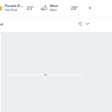
Parada De Pinhão
Wien
Innsbruck
23°
28°
Vila Real
Wien
Tirol
°C
rt