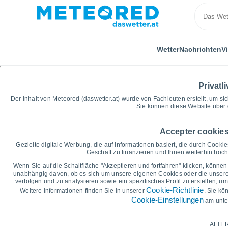
Wetter
Nachrichten
V
Privatli
Der Inhalt von Meteored (daswetter.at) wurde von Fachleuten erstellt, um sic
Sie können diese Website über 
Accepter cookies
Home
Portugal
Distrikt Vila Real
Parada De Pin
Gezielte digitale Werbung, die auf Informationen basiert, die durch Cook
Geschäft zu finanzieren und Ihnen weiterhin hochw
Vorhersagegrafik für d
Wenn Sie auf die Schaltfläche "Akzeptieren und fortfahren" klicken, können 
unabhängig davon, ob es sich um unsere eigenen Cookies oder die unserer 
Pinhão
verfolgen und zu analysieren sowie ein spezifisches Profil zu erstellen, 
Cookie-Richtlinie
Weitere Informationen finden Sie in unserer
. Sie kö
Cookie-Einstellungen
am unte
14 Tage
7 Tage
Grafik der Tiefsttemperaturen
ALTER