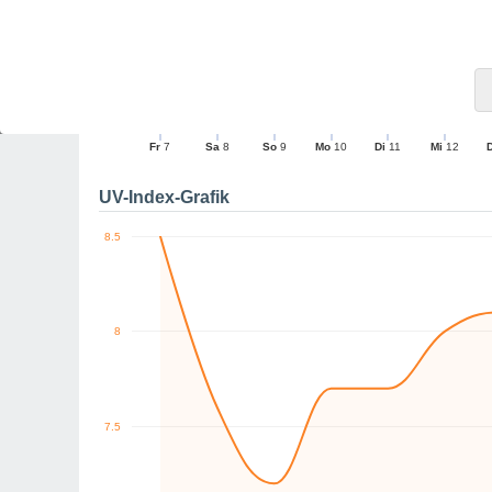
10
0
W
W
W
W
W
W
km/h
Fr
7
Sa
8
So
9
Mo
10
Di
11
Mi
12
Maximale Böe
UV-Index-Grafik
8.5
8
7.5