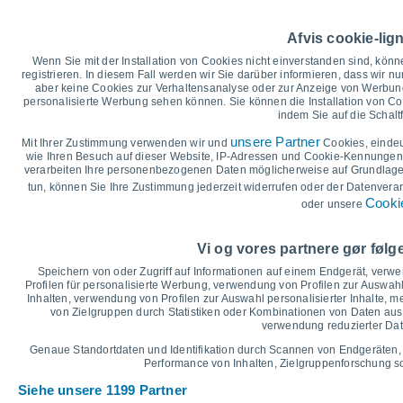
Höchsttemperatur, Tiefsttemperat
Afvis cookie-lig
40
34°
35
Wenn Sie mit der Installation von Cookies nicht einverstanden sind, könn
32°
31°
31°
30°
registrieren. In diesem Fall werden wir Sie darüber informieren, dass wir nu
30
28°
aber keine Cookies zur Verhaltensanalyse oder zur Anzeige von Werbung
25
personalisierte Werbung sehen können. Sie können die Installation von C
indem Sie auf die Schalt
19°
20
18°
17°
17°
15°
15°
unsere Partner
15
Mit Ihrer Zustimmung verwenden wir und
Cookies, einde
wie Ihren Besuch auf dieser Website, IP-Adressen und Cookie-Kennungen z
10
verarbeiten Ihre personenbezogenen Daten möglicherweise auf Grundlage 
5
tun, können Sie Ihre Zustimmung jederzeit widerrufen oder der Datenverar
Cookie
0
oder unsere
°C
Fr
7
Sa
8
So
9
Mo
10
Di
11
Mi
12
D
Vi og vores partnere gør føl
Maximale Temperatur
Speichern von oder Zugriff auf Informationen auf einem Endgerät, verw
Profilen für personalisierte Werbung, verwendung von Profilen zur Auswahl
Inhalten, verwendung von Profilen zur Auswahl personalisierter Inhalte,
von Zielgruppen durch Statistiken oder Kombinationen von Daten au
Grafik für Niederschlag und Bewölkung
verwendung reduzierter Dat
Regen, Schnee und Bewölku
Genaue Standortdaten und Identifikation durch Scannen von Endgeräten,
5
Performance von Inhalten, Zielgruppenforschung 
1019
10
Siehe unsere 1199 Partner