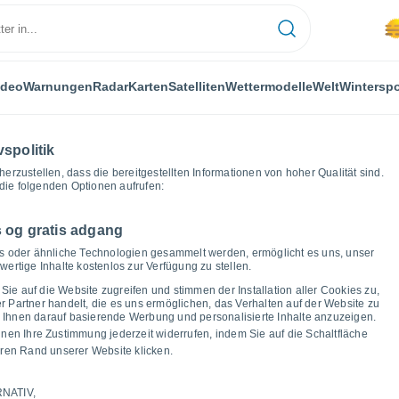
ideo
Warnungen
Radar
Karten
Satelliten
Wettermodelle
Welt
Winterspo
vspolitik
herzustellen, dass die bereitgestellten Informationen von hoher Qualität sind.
die folgenden Optionen aufrufen:
 og gratis adgang
hão
Wettergrafiken
ies oder ähnliche Technologien gesammelt werden, ermöglicht es uns, unser
ertige Inhalte kostenlos zur Verfügung zu stellen.
as Wetter in Parada De
Sie auf die Website zugreifen und stimmen der Installation aller Cookies zu,
Partner handelt, die es uns ermöglichen, das Verhalten auf der Website zu
um Ihnen darauf basierende Werbung und personalisierte Inhalte anzuzeigen.
nnen Ihre Zustimmung jederzeit widerrufen, indem Sie auf die Schaltfläche
ren Rand unserer Website klicken.
NATIV,