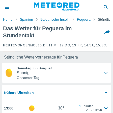
politik
von
Home
Spanien
Balearische Inseln
Peguera
Stündlich
at) wurde
Das Wetter für Peguera im
uten
Stundentakt
m
llen, dass
estellten
HEUTE
MORGEN
MO, 10.
DI, 11.
MI, 12.
DO, 13.
FR, 14.
SA, 15.
SO, 16
nen von
tät sind.
Stündliche Wettervorhersage für Peguera
 diese
er die
Samstag, 08. August
Optionen
Sonnig
Gesamter Tag
 cookies
s adgang
frühere Uhrzeiten
gitale
ie auf
en basiert,
Süden
30°
13:00
Cookies
12
-
22
km/h