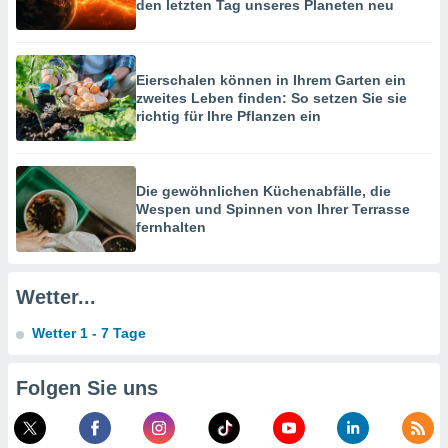
hen, indem
den letzten Tag unseres Planeten neu
ser
f "
en
" oder
Eierschalen können in Ihrem Garten ein
zweites Leben finden: So setzen Sie sie
tlinie
richtig für Ihre Pflanzen ein
es
gør
Die gewöhnlichen Küchenabfälle, die
 under
Wespen und Spinnen von Ihrer Terrasse
ndlingen:
fernhalten
von oder
nen auf
Wetter...
erät,
g
Wetter 1 - 7 Tage
 Daten zur
on
igen,
Folgen Sie uns
von
erte