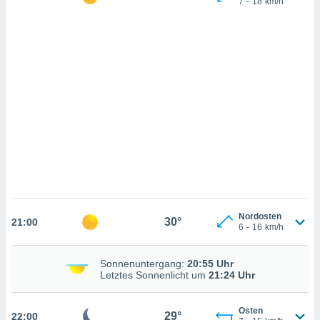
7
-
18
km/h
n, das
uf der
 verfolgen
lysieren
s Profil zu
um Ihnen
ierende
nd
erte Inhalte
. Weitere
nen finden
rer
tlinie
. Sie
e
 jederzeit
Nordosten
30°
21:00
, indem Sie
6
-
16
km/h
altfläche
stellungen
n Rand
Sonnenuntergang:
20:55 Uhr
Letztes Sonnenlicht um
21:24 Uhr
bsite
Osten
29°
22:00
IV,