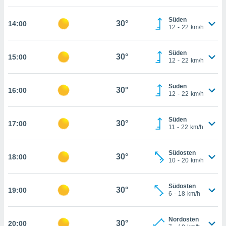
che
en
Süden
 werden,
30°
14:00
12
-
22
km/h
 es uns,
AKZEPTIEREN
häft zu
UND
n und Ihnen
Süden
FORTFAHREN
30°
15:00
hochwertige
12
-
22
km/h
tenlos zur
u stellen.
EINSTELLUNGEN
Süden
30°
16:00
12
-
22
km/h
uf die
he
en und
Süden
30°
17:00
 klicken,
11
-
22
km/h
 auf die
greifen und
er
Südosten
30°
18:00
10
-
20
km/h
 aller
,
 davon, ob
Südosten
30°
19:00
 unsere
6
-
18
km/h
okies oder
 Partner
Nordosten
e es uns
30°
20:00