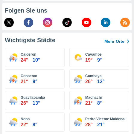
indeutige
Folgen Sie uns
 oder
en, um
ezogene
Ihren
 dieser
Wichtigste Städte
Mehr Orte
P-Adressen
-
Calderon
Cayambe
 zu
24°
10°
19°
9°
 darauf
n und diese
ten. Einige
Conocoto
Cumbaya
rarbeiten
21°
9°
26°
12°
ezogenen
icherweise
Guayllabamba
Machachi
age eines
26°
13°
21°
8°
en
, dem Sie
hen
Nono
Pedro Vicente Maldonado
 dies zu
22°
8°
28°
21°
 Sie Ihre