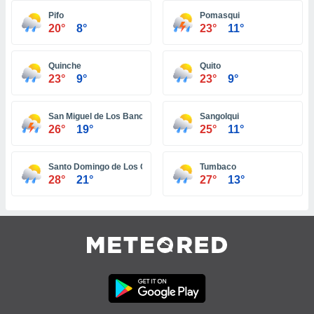
 jederzeit
oder der
Pifo
Pomasqui
20°
8°
23°
11°
beitung
hen, indem
ser
Quinche
Quito
f "
23°
9°
23°
9°
en
" oder
tlinie
San Miguel de Los Bancos
Sangolqui
26°
19°
25°
11°
es
gør
Santo Domingo de Los Colorados
Tumbaco
 under
28°
21°
27°
13°
ndlingen:
von oder
nen auf
erät,
g
 Daten zur
on
igen,