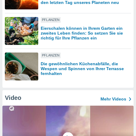
den letzten Tag unseres Planeten neu
IV,
PFLANZEN
kie-
Eierschalen können in Ihrem Garten ein
zweites Leben finden: So setzen Sie sie
richtig für Ihre Pflanzen ein
er
it der
n von
PFLANZEN
cht
Die gewöhnlichen Küchenabfälle, die
den sind,
Wespen und Spinnen von Ihrer Terrasse
 weiterhin
fernhalten
 Website
t
 indem Sie
ieren. In
Video
Mehr Videos
l werden
über
, dass wir
s
, die für die
auf der
twendig