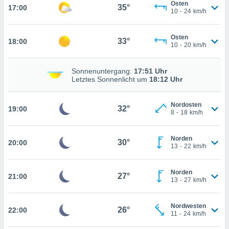
Osten
35°
nzeige von
17:00
10
-
24
km/h
der
erten
erwenden,
Osten
33°
18:00
10
-
20
km/h
 nicht
erte
Sonnenuntergang:
17:51 Uhr
ehen
Letztes Sonnenlicht um
18:12 Uhr
e können
ation von
lehnen und
Nordosten
32°
19:00
8
-
18
km/h
s
t auf
site
Norden
30°
20:00
 indem Sie
13
-
22
km/h
altfläche
 klicken.
Norden
27°
21:00
Zustimmung
13
-
27
km/h
wir und
tner
Nordwesten
indeutige
26°
22:00
11
-
24
km/h
 oder