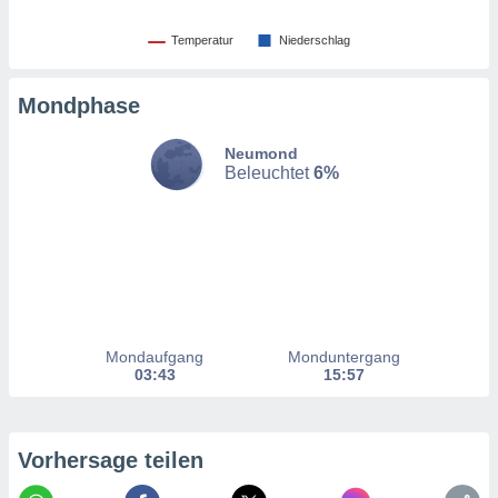
hen, indem
ser
Temperatur
Niederschlag
f "
en
" oder
Mondphase
tlinie
Neumond
Beleuchtet
6%
es
gør
 under
ndlingen:
von oder
nen auf
erät,
g
Mondaufgang
Monduntergang
 Daten zur
03:43
15:57
on
igen,
von
Vorhersage teilen
erte