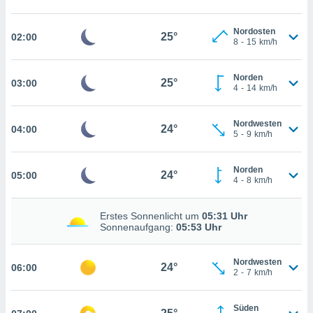
che
en
 werden,
Nordosten
25°
02:00
8
-
15
km/h
 es uns,
AKZEPTIEREN
häft zu
UND
n und Ihnen
FORTFAHREN
Norden
25°
03:00
hochwertige
4
-
14
km/h
tenlos zur
u stellen.
EINSTELLUNGEN
Nordwesten
24°
04:00
uf die
5
-
9
km/h
he
en und
Norden
 klicken,
24°
05:00
4
-
8
km/h
 auf die
greifen und
er
Erstes Sonnenlicht um
05:31 Uhr
 aller
Sonnenaufgang:
05:53 Uhr
,
 davon, ob
Nordwesten
 unsere
24°
06:00
2
-
7
km/h
okies oder
 Partner
e es uns
Süden