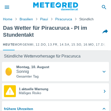
politik
von
Home
Brasilien
Piauí
Piracuruca
Stündlich
at) wurde
Das Wetter für Piracuruca - PI im
uten
Stundentakt
m
llen, dass
estellten
HEUTE
MORGEN
MI, 12.
DO, 13.
FR, 14.
SA, 15.
SO, 16.
MO, 17.
DI, 18
nen von
tät sind.
Stündliche Wettervorhersage für Piracuruca
 diese
er die
Montag, 10. August
Optionen
Sonnig
Gesamter Tag
 cookies
s adgang
1 aktuelle Warnung
Mäßiges Risiko
gitale
ie auf
en basiert,
Cookies
frühere Uhrzeiten