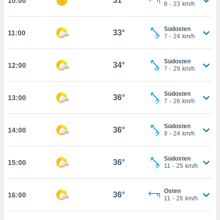
31°
10:00
8
-
23
km/h
kie-
Südosten
33°
11:00
er
7
-
24
km/h
it der
n von
Südosten
34°
12:00
cht
7
-
29
km/h
den sind,
 weiterhin
Südosten
 Website
36°
13:00
7
-
26
km/h
t
 indem Sie
ieren. In
Südosten
36°
14:00
l werden
9
-
24
km/h
über
, dass wir
Südosten
s
36°
15:00
11
-
25
km/h
, die für die
auf der
twendig
Osten
36°
16:00
11
-
26
km/h
keine
r
analyse