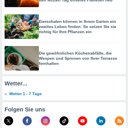
den letzten Tag unseres Planeten neu
g
 Daten zur
n Inhalten.
Eierschalen können in Ihrem Garten ein
zweites Leben finden: So setzen Sie sie
ten und
richtig für Ihre Pflanzen ein
ion durch
on
,
erte
Die gewöhnlichen Küchenabfälle, die
d Inhalte,
Wespen und Spinnen von Ihrer Terrasse
on
fernhalten
ung und der
ce von
nforschung
Wetter...
icklung
serung von
Wetter 1 - 7 Tage
.
sere 1199
Folgen Sie uns
tner