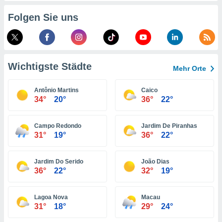
indeutige
Folgen Sie uns
 oder
en, um
ezogene
Ihren
 dieser
Wichtigste Städte
Mehr Orte
P-Adressen
-
Antônio Martins
Caico
 zu
34°
20°
36°
22°
 darauf
n und diese
ten. Einige
Campo Redondo
Jardim De Piranhas
rarbeiten
31°
19°
36°
22°
ezogenen
icherweise
Jardim Do Serido
João Dias
age eines
36°
22°
32°
19°
en
, dem Sie
hen
Lagoa Nova
Macau
 dies zu
31°
18°
29°
24°
 Sie Ihre