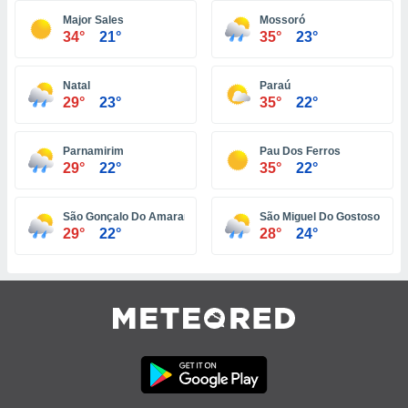
 jederzeit
oder der
Major Sales
Mossoró
34°
21°
35°
23°
beitung
hen, indem
ser
Natal
Paraú
f "
29°
23°
35°
22°
en
" oder
tlinie
Parnamirim
Pau Dos Ferros
29°
22°
35°
22°
es
gør
São Gonçalo Do Amarante
São Miguel Do Gostoso
 under
29°
22°
28°
24°
ndlingen:
von oder
nen auf
erät,
g
 Daten zur
on
igen,