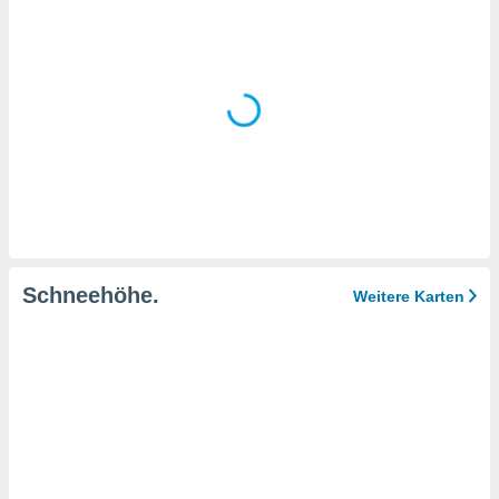
IV,
kie-
er
it der
n von
cht
den sind,
 weiterhin
 Website
Schneehöhe.
Weitere Karten
t
 indem Sie
ieren. In
l werden
über
, dass wir
s
, die für die
auf der
twendig