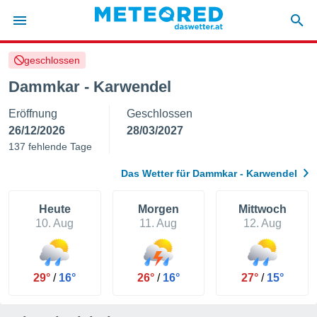
geschlossen
politik
Dammkar - Karwendel
von
Eröffnung
Geschlossen
at) wurde
uten
26/12/2026
28/03/2027
m
137 fehlende Tage
llen, dass
estellten
Das Wetter für Dammkar - Karwendel
nen von
tät sind.
 diese
Heute
Morgen
Mittwoch
er die
10. Aug
11. Aug
12. Aug
Optionen
 cookies
29°
/
16°
26°
/
16°
27°
/
15°
s adgang
gitale