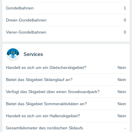
indeutige
Gondelbahnen
1
 oder
Dreier-Gondelbahnen
0
en, um
ezogene
Vierer-Gondelbahnen
0
Ihren
 dieser
P-Adressen
-
Services
 zu
 darauf
n und diese
Handelt es sich um ein Gletscherskigebiet?
Nein
ten. Einige
rarbeiten
Bietet das Skigebiet Skilanglauf an?
Nein
ezogenen
Verfügt das Skigebiet über einen Snowboardpark?
Nein
icherweise
age eines
Bietet das Skigebiet Sommeraktivitäten an?
Nein
en
, dem Sie
Handelt es sich um ein Hallenskigebiet?
Nein
hen
 dies zu
 Sie Ihre
Gesamtkilometer des nordischen Skilaufs
-