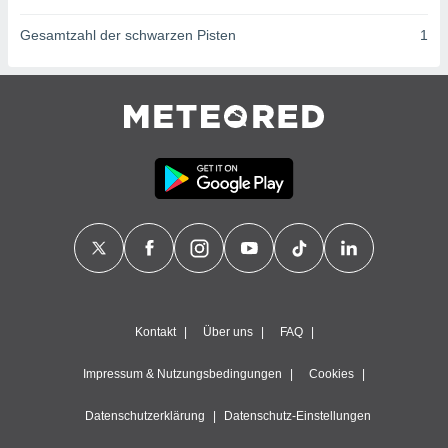
ntwicklung
serung der
Gesamtzahl der schwarzen Pisten
1
g
 Daten zur
n Inhalten.
ten und
ion durch
on
,
erte
d Inhalte,
on
ung und der
ce von
Kontakt
Über uns
FAQ
nforschung
icklung
Impressum & Nutzungsbedingungen
Cookies
serung von
.
Datenschutzerklärung
Datenschutz-Einstellungen
sere 1199