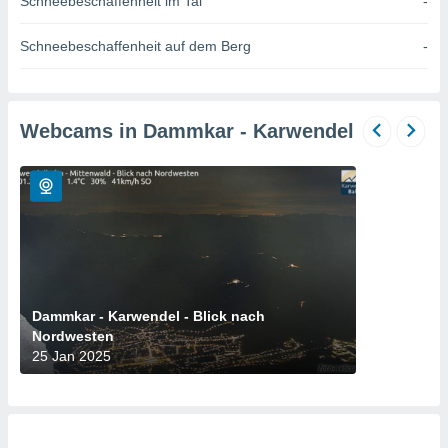
Schneebeschaffenheit im Tal
-
okies oder
 Partner
e es uns
Schneebeschaffenheit auf dem Berg
-
n, das
uf der
 verfolgen
lysieren
Webcams in Dammkar - Karwendel
s Profil zu
um Ihnen
ierende
nd
erte Inhalte
. Weitere
nen finden
rer
tlinie
. Sie
Dammkar - Karwendel - Blick nach
e
Nordwesten
 jederzeit
25 Jan 2025
, indem Sie
altfläche
stellungen
n Rand
bsite