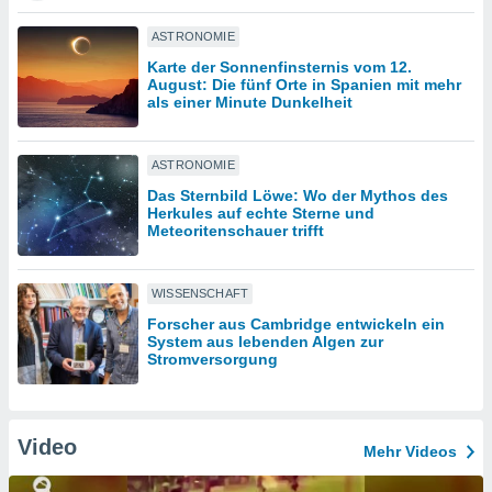
ASTRONOMIE
IV,
Karte der Sonnenfinsternis vom 12.
August: Die fünf Orte in Spanien mit mehr
kie-
als einer Minute Dunkelheit
er
ASTRONOMIE
it der
n von
Das Sternbild Löwe: Wo der Mythos des
Herkules auf echte Sterne und
cht
Meteoritenschauer trifft
den sind,
 weiterhin
 Website
WISSENSCHAFT
t
 indem Sie
Forscher aus Cambridge entwickeln ein
ieren. In
System aus lebenden Algen zur
Stromversorgung
l werden
über
, dass wir
s
Video
, die für die
Mehr Videos
auf der
twendig