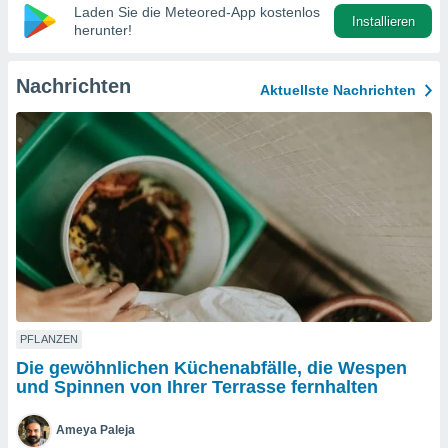
okies oder
Laden Sie die Meteored-App kostenlos
Installieren
 Partner
herunter!
e es uns
n, das
uf der
Nachrichten
Aktuellste Nachrichten
 verfolgen
lysieren
s Profil zu
um Ihnen
ierende
nd
erte Inhalte
. Weitere
nen finden
rer
tlinie
. Sie
e
PFLANZEN
 jederzeit
Die gewöhnlichen Küchenabfälle, die Wespen
, indem Sie
und Spinnen von Ihrer Terrasse fernhalten
altfläche
stellungen
n Rand
Ameya Paleja
bsite