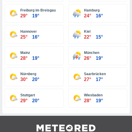
 jederzeit
oder der
Freiburg im Breisgau
Hamburg
beitung
29°
19°
24°
16°
hen, indem
ser
f "
Hannover
Kiel
en
" oder
25°
16°
22°
15°
tlinie
Mainz
München
28°
19°
26°
19°
es
gør
 under
Nürnberg
Saarbrücken
30°
20°
27°
17°
ndlingen:
von oder
Stuttgart
Wiesbaden
nen auf
29°
20°
28°
19°
erät,
g
 Daten zur
on
igen,