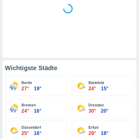
indeutige
 oder
en, um
ezogene
Ihren
 dieser
P-Adressen
-
 zu
 darauf
Wichtigste Städte
n und diese
ten. Einige
rarbeiten
Berlin
Bielefeld
27°
19°
24°
15°
ezogenen
icherweise
age eines
Bremen
Dresden
en
24°
16°
30°
20°
, dem Sie
hen
Düsseldorf
Erfurt
 dies zu
25°
16°
29°
18°
 Sie Ihre