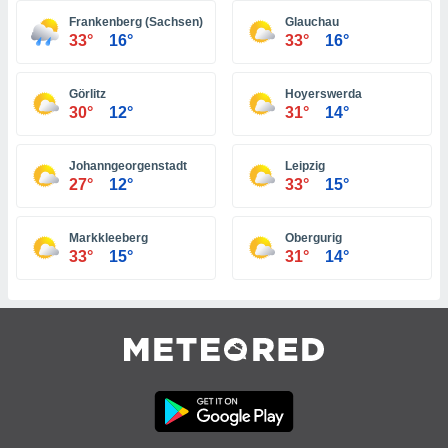
 jederzeit
oder der
Frankenberg (Sachsen)
Glauchau
33°
16°
33°
16°
beitung
hen, indem
ser
Görlitz
Hoyerswerda
f "
30°
12°
31°
14°
en
" oder
tlinie
Johanngeorgenstadt
Leipzig
27°
12°
33°
15°
es
gør
Markkleeberg
Obergurig
 under
33°
15°
31°
14°
ndlingen:
von oder
nen auf
erät,
g
 Daten zur
on
igen,