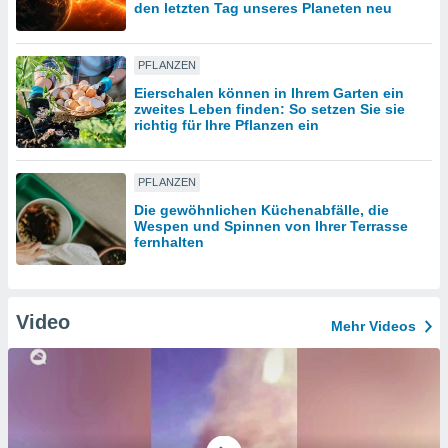
den letzten Tag unseres Planeten neu
IV,
PFLANZEN
kie-
Eierschalen können in Ihrem Garten ein
zweites Leben finden: So setzen Sie sie
richtig für Ihre Pflanzen ein
er
it der
n von
PFLANZEN
cht
Die gewöhnlichen Küchenabfälle, die
den sind,
Wespen und Spinnen von Ihrer Terrasse
 weiterhin
fernhalten
 Website
t
 indem Sie
ieren. In
Video
Mehr Videos
l werden
über
, dass wir
s
, die für die
auf der
twendig