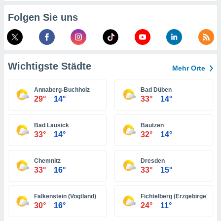
indeutige
Folgen Sie uns
 oder
en, um
ezogene
Ihren
 dieser
Wichtigste Städte
Mehr Orte
P-Adressen
-
Annaberg-Buchholz
Bad Düben
 zu
29°
14°
33°
14°
 darauf
n und diese
ten. Einige
Bad Lausick
Bautzen
rarbeiten
33°
14°
32°
14°
ezogenen
icherweise
Chemnitz
Dresden
age eines
33°
16°
33°
15°
en
, dem Sie
hen
Falkenstein (Vogtland)
Fichtelberg (Erzgebirge)
 dies zu
30°
16°
24°
11°
 Sie Ihre