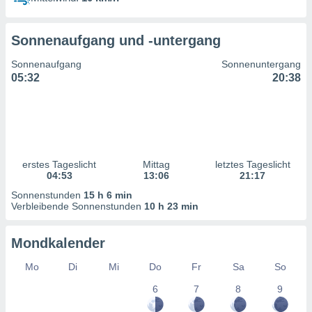
ntwicklung
serung der
Sonnenaufgang und -untergang
g
 Daten zur
Sonnenaufgang
Sonnenuntergang
n Inhalten.
05:32
20:38
ten und
ion durch
on
,
erte
erstes Tageslicht
Mittag
letztes Tageslicht
d Inhalte,
04:53
13:06
21:17
on
Sonnenstunden
15 h 6 min
ung und der
Verbleibende Sonnenstunden
10 h 23 min
ce von
nforschung
Mondkalender
icklung
serung von
Mo
Di
Mi
Do
Fr
Sa
So
.
6
7
8
9
sere 1199