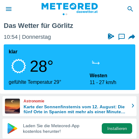
Das Wetter für Görlitz
politik
10:54
Donnerstag
...
von
at) wurde
klar
uten
28°
m
llen, dass
estellten
Westen
nen von
gefühlte Temperatur 29°
11
27 km/h
tät sind.
 diese
er die
Astronomie
Optionen
Karte der Sonnenfinsternis vom 12. August: Die
fünf Orte in Spanien mit mehr als einer Minute
Dunkelheit
 cookies
Laden Sie die Meteored-App
s adgang
Installieren
kostenlos herunter!
gitale