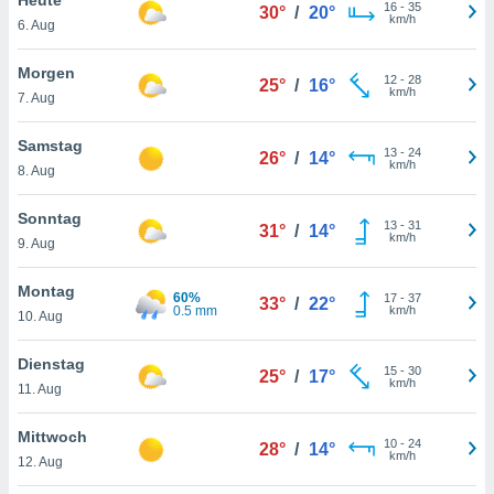
okies oder
16
-
35
30°
/
20°
km/h
6. Aug
 Partner
e es uns
n, das
Morgen
12
-
28
25°
/
16°
uf der
km/h
7. Aug
 verfolgen
lysieren
Samstag
13
-
24
26°
/
14°
km/h
8. Aug
s Profil zu
um Ihnen
ierende
Sonntag
13
-
31
31°
/
14°
nd
km/h
9. Aug
erte Inhalte
. Weitere
Montag
60%
17
-
37
nen finden
33°
/
22°
0.5 mm
km/h
10. Aug
rer
tlinie
. Sie
Dienstag
e
15
-
30
25°
/
17°
km/h
 jederzeit
11. Aug
, indem Sie
altfläche
Mittwoch
10
-
24
stellungen
28°
/
14°
km/h
12. Aug
n Rand
bsite