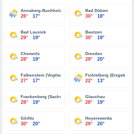
Annaberg-Buchholz
Bad Düben
26°
17°
30°
18°
Bad Lausick
Bautzen
29°
19°
30°
19°
Chemnitz
Dresden
28°
19°
29°
20°
Falkenstein (Vogtland)
Fichtelberg (Erzgebirge
27°
17°
22°
13°
Frankenberg (Sachsen)
Glauchau
28°
19°
28°
19°
Görlitz
Hoyerswerda
30°
20°
29°
20°