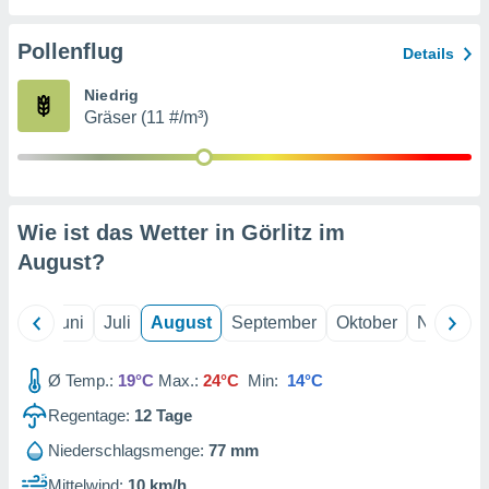
von
erte
Pollenflug
Details
verwendung
n zur
Niedrig
Gräser (11 #/m³)
erter
rstellung
n zur
ierung von
verwendung
Wie ist das Wetter in Görlitz im
n zur
August
?
erter
essung der
ung,
Mai
Juni
Juli
August
September
Oktober
Novembe
er
ce von
analyse von
Ø Temp.:
19°C
Max.:
24°C
Min:
14°C
n durch
Regentage:
12
Tage
 oder
onen von
Niederschlagsmenge:
77 mm
nen
Mittelwind:
10 km/h