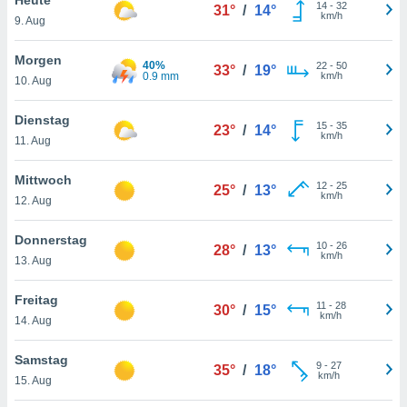
okies oder
14
-
32
31°
/
14°
km/h
9. Aug
 Partner
e es uns
n, das
Morgen
40%
22
-
50
33°
/
19°
uf der
0.9 mm
km/h
10. Aug
 verfolgen
lysieren
Dienstag
15
-
35
23°
/
14°
km/h
11. Aug
s Profil zu
um Ihnen
ierende
Mittwoch
12
-
25
25°
/
13°
nd
km/h
12. Aug
erte Inhalte
. Weitere
Donnerstag
10
-
26
nen finden
28°
/
13°
km/h
13. Aug
rer
tlinie
. Sie
Freitag
e
11
-
28
30°
/
15°
km/h
 jederzeit
14. Aug
, indem Sie
altfläche
Samstag
9
-
27
stellungen
35°
/
18°
km/h
15. Aug
n Rand
bsite