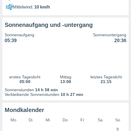
ntwicklung
Mittelwind:
10 km/h
serung der
g
Sonnenaufgang und -untergang
 Daten zur
n Inhalten.
Sonnenaufgang
Sonnenuntergang
05:39
20:36
ten und
ion durch
on
,
erte
d Inhalte,
erstes Tageslicht
Mittag
letztes Tageslicht
on
05:00
13:08
21:15
ung und der
ce von
Sonnenstunden
14 h 58 min
Verbleibende Sonnenstunden
10 h 27 min
nforschung
icklung
Mondkalender
serung von
.
Mo
Di
Mi
Do
Fr
Sa
So
sere 1199
9