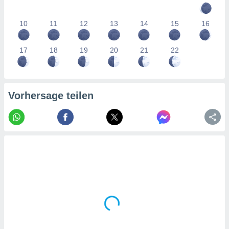
tner
10
11
12
13
14
15
16
17
18
19
20
21
22
Vorhersage teilen