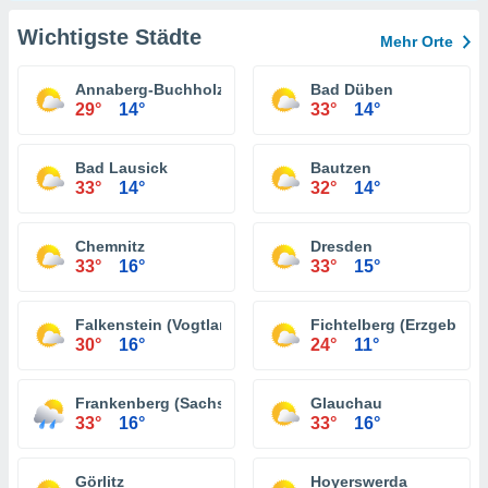
Wichtigste Städte
Mehr Orte
Annaberg-Buchholz
Bad Düben
29°
14°
33°
14°
Bad Lausick
Bautzen
33°
14°
32°
14°
Chemnitz
Dresden
33°
16°
33°
15°
Falkenstein (Vogtland)
Fichtelberg (Erzgebirge
30°
16°
24°
11°
Frankenberg (Sachsen)
Glauchau
33°
16°
33°
16°
Görlitz
Hoyerswerda