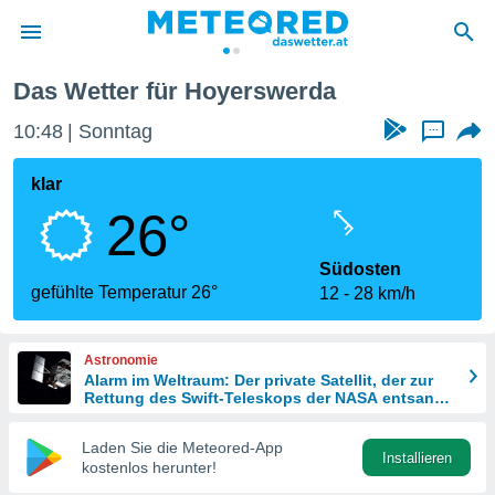
Das Wetter für Hoyerswerda
politik
10:48
Sonntag
...
von
at) wurde
klar
uten
26°
m
llen, dass
estellten
Südosten
nen von
gefühlte Temperatur 26°
12
28 km/h
tät sind.
 diese
er die
Astronomie
Optionen
Alarm im Weltraum: Der private Satellit, der zur
Rettung des Swift-Teleskops der NASA entsandt
wurde
 cookies
Laden Sie die Meteored-App
s adgang
Installieren
kostenlos herunter!
gitale