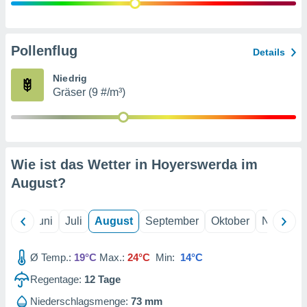
von
erte
verwendung
Pollenflug
Details
n zur
Niedrig
erter
Gräser (9 #/m³)
rstellung
n zur
ierung von
verwendung
n zur
Wie ist das Wetter in Hoyerswerda im
erter
August
?
essung der
ung,
er
Mai
Juni
Juli
August
September
Oktober
Novembe
ce von
analyse von
n durch
Ø Temp.:
19°C
Max.:
24°C
Min:
14°C
 oder
onen von
Regentage:
12
Tage
nen
Niederschlagsmenge:
73 mm