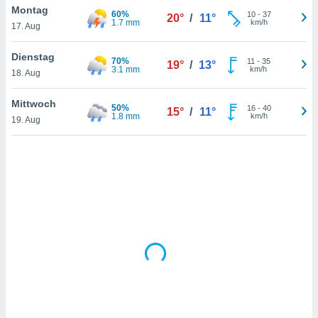
Montag
60%
10
-
37
20°
/
11°
1.7 mm
km/h
17. Aug
IV,
Dienstag
70%
11
-
35
19°
/
13°
kie-
3.1 mm
km/h
18. Aug
er
Mittwoch
50%
16
-
40
15°
/
11°
it der
1.8 mm
km/h
19. Aug
n von
cht
den sind,
 weiterhin
 Website
t
 indem Sie
ieren. In
l werden
über
, dass wir
s
, die für die
auf der
twendig