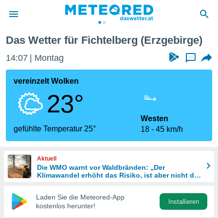
Das Wetter für Fichtelberg (Erzgebirge)
politik
14:07
Montag
...
von
at) wurde
vereinzelt Wolken
uten
23°
m
llen, dass
estellten
Westen
nen von
gefühlte Temperatur 25°
18
45 km/h
tät sind.
 diese
er die
Aktuell
Optionen
Die WMO warnt vor Waldbränden: „Der
Klimawandel erhöht das Risiko, ist aber nicht die
einzige Ursache“
 cookies
Laden Sie die Meteored-App
s adgang
Installieren
kostenlos herunter!
gitale