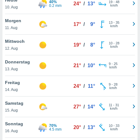
40%
okies oder
19
-
48
24°
/
13°
0.2 mm
km/h
10. Aug
 Partner
e es uns
n, das
Morgen
13
-
35
17°
/
9°
uf der
km/h
11. Aug
 verfolgen
lysieren
Mittwoch
10
-
28
19°
/
8°
km/h
12. Aug
s Profil zu
um Ihnen
ierende
Donnerstag
9
-
25
21°
/
10°
nd
km/h
13. Aug
erte Inhalte
. Weitere
Freitag
9
-
28
nen finden
24°
/
11°
km/h
14. Aug
rer
tlinie
. Sie
Samstag
e
11
-
31
27°
/
14°
km/h
 jederzeit
15. Aug
, indem Sie
altfläche
Sonntag
70%
10
-
33
stellungen
20°
/
13°
4.5 mm
km/h
16. Aug
n Rand
bsite