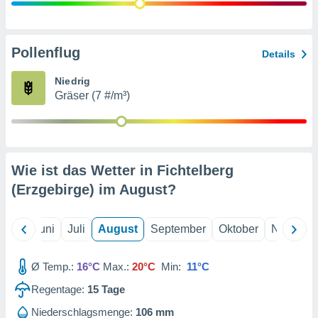
von
erte
verwendung
Pollenflug
Details
n zur
Niedrig
erter
Gräser (7 #/m³)
rstellung
n zur
ierung von
verwendung
n zur
Wie ist das Wetter in Fichtelberg
erter
(Erzgebirge) im
August
?
essung der
ung,
er
Mai
Juni
Juli
August
September
Oktober
Novembe
ce von
analyse von
n durch
Ø Temp.:
16°C
Max.:
20°C
Min:
11°C
 oder
onen von
Regentage:
15
Tage
nen
Niederschlagsmenge:
106 mm