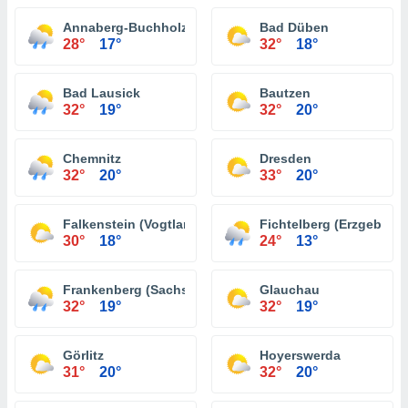
Annaberg-Buchholz
Bad Düben
28°
17°
32°
18°
Bad Lausick
Bautzen
32°
19°
32°
20°
Chemnitz
Dresden
32°
20°
33°
20°
Falkenstein (Vogtland)
Fichtelberg (Erzgebirge
30°
18°
24°
13°
Frankenberg (Sachsen)
Glauchau
32°
19°
32°
19°
Görlitz
Hoyerswerda
31°
20°
32°
20°