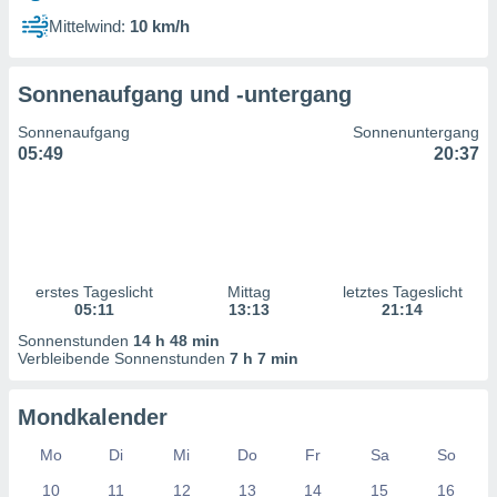
ntwicklung
Mittelwind:
10 km/h
serung der
g
Sonnenaufgang und -untergang
 Daten zur
n Inhalten.
Sonnenaufgang
Sonnenuntergang
05:49
20:37
ten und
ion durch
on
,
erte
d Inhalte,
erstes Tageslicht
Mittag
letztes Tageslicht
on
05:11
13:13
21:14
ung und der
ce von
Sonnenstunden
14 h 48 min
Verbleibende Sonnenstunden
7 h 7 min
nforschung
icklung
Mondkalender
serung von
.
Mo
Di
Mi
Do
Fr
Sa
So
sere 1199
10
11
12
13
14
15
16