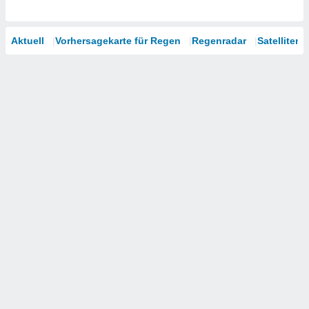
Aktuell
Vorhersagekarte für Regen
Regenradar
Satelliten