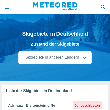
politik
von
Skigebiete in Deutschland
at) wurde
Zustand der Skigebiete
uten
m
llen, dass
Skigebiete in anderen Ländern
estellten
nen von
tät sind.
 diese
er die
Optionen
Liste der Skigebiete in Deutschland
 cookies
s adgang
Adelharz - Breitenstein Lifte
geschlossen
gitale