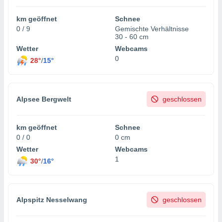
ie auf
en basiert,
km geöffnet
Schnee
Cookies
0 / 9
Gemischte Verhältnisse
che
30 - 60 cm
en
Wetter
Webcams
 werden,
0
 es uns,
28°
/
15°
AKZEPTIEREN
häft zu
UND
n und Ihnen
FORTFAHREN
hochwertige
tenlos zur
Alpsee Bergwelt
geschlossen
u stellen.
EINSTELLUNGEN
uf die
km geöffnet
Schnee
he
0 / 0
0 cm
en und
Wetter
Webcams
 klicken,
1
 auf die
30°
/
16°
greifen und
er
 aller
,
Alpspitz Nesselwang
geschlossen
 davon, ob
 unsere