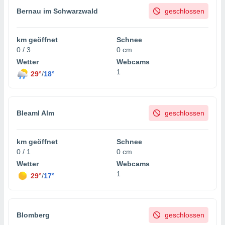
 jederzeit
Bernau im Schwarzwald
geschlossen
oder der
beitung
hen, indem
km geöffnet
Schnee
ser
0 / 3
0 cm
f "
en
" oder
Wetter
Webcams
1
29°
/
18°
tlinie
es
Bleaml Alm
geschlossen
gør
 under
ndlingen:
km geöffnet
Schnee
von oder
0 / 1
0 cm
Wetter
Webcams
nen auf
1
29°
/
17°
erät,
g
 Daten zur
on
Blomberg
geschlossen
igen,