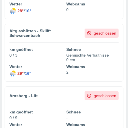
Wetter
Webcams
0
28°
/
16°
IV,
kie-
Altglashütten - Skilift
geschlossen
Schwarzenbach
er
it der
km geöffnet
Schnee
n von
0 / 3
Gemischte Verhältnisse
cht
0 cm
den sind,
Wetter
Webcams
 weiterhin
2
 Website
29°
/
16°
t
 indem Sie
ieren. In
l werden
Arnsberg - Lift
geschlossen
über
, dass wir
s
km geöffnet
Schnee
, die für die
0 / 9
-
auf der
Wetter
Webcams
twendig