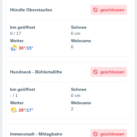
Hündle Oberstaufen
geschlossen
km geöffnet
Schnee
0 / 17
0 cm
Wetter
Webcams
0
30°
/
15°
Hundseck - Bühlertallifte
geschlossen
km geöffnet
Schnee
- / 1
0 cm
Wetter
Webcams
2
28°
/
17°
Immenstadt - Mittagbahn
geschlossen