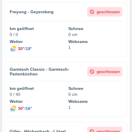
Freyung - Geyersberg
geschlossen
km geöffnet
Schnee
0 / 0
0 cm
Wetter
Webcams
1
30°
/
19°
Garmisch Classic - Garmisch-
geschlossen
Partenkirchen
km geöffnet
Schnee
0 / 40
0 cm
Wetter
Webcams
1
30°
/
16°
Giller - Hilchenbach - Lützel
geschlossen