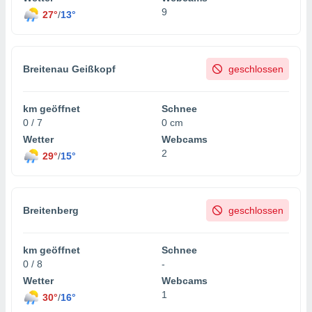
tner
9
27°
/
13°
Breitenau Geißkopf
geschlossen
km geöffnet
Schnee
0 / 7
0 cm
Wetter
Webcams
2
29°
/
15°
Breitenberg
geschlossen
km geöffnet
Schnee
0 / 8
-
Wetter
Webcams
1
30°
/
16°