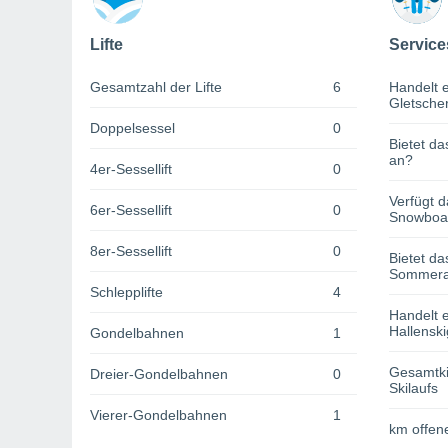
Lifte
Service
Gesamtzahl der Lifte
6
Handelt e
Gletsche
Doppelsessel
0
Bietet da
an?
4er-Sessellift
0
Verfügt d
6er-Sessellift
0
Snowboa
8er-Sessellift
0
Bietet da
Sommerak
Schlepplifte
4
Handelt e
Hallenski
Gondelbahnen
1
Gesamtki
Dreier-Gondelbahnen
0
Skilaufs
Vierer-Gondelbahnen
1
km offene