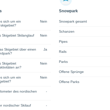
s
Snowpark
s sich um ein
Nein
Snowpark gesamt
rskigebiet?
Schanzen
s Skigebiet Skilanglauf
Nein
Pipes
as Skigebiet über einen
Ja
Rails
rdpark?
Parks
s Skigebiet
Nein
tivitäten an?
Offene Sprünge
s sich um ein
Nein
gebiet?
Offene Parks
lometer des nordischen
-
r nordischer Skilauf
-