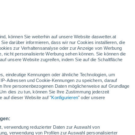
23°
/
13°
25°
/
13°
29°
/
15°
ind, können Sie weiterhin auf unsere Website daswetter.at
 Sie darüber informieren, dass wir nur Cookies installieren, die
 Cookies zur Verhaltensanalyse oder zur Anzeige von Werbung
Schneeverhältnisse
e, nicht personalisierte Werbung sehen können. Sie können die
uf unsere Website zugreifen, indem Sie auf die Schaltfläche
Schneehöhe im Tal
0 cm
s, eindeutige Kennungen oder ähnliche Technologien, um
Schneehöhe iauf dem Berg
-
 IP-Adressen und Cookie-Kennungen zu speichern, darauf
iten Ihre personenbezogenen Daten möglicherweise auf Grundlage
Um dies zu tun, können Sie Ihre Zustimmung jederzeit
Schneebeschaffenheit im Tal
-
 auf dieser Website auf "
Konfigurieren
" oder unsere
Schneebeschaffenheit auf dem Berg
-
ngen:
ät, verwendung reduzierter Daten zur Auswahl von
bung, verwendung von Profilen zur Auswahl personalisierter