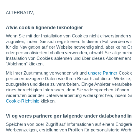
19/12/2026
07/03/2027
133 fehlende Tage
ALTERNATIV,
Afvis cookie-lignende teknologier
Schneebericht heute
Wenn Sie mit der Installation von Cookies nicht einverstanden s
zugreifen, indem Sie sich registrieren. In diesem Fall werden wir
für die Navigation auf der Website notwendig sind, aber keine
Pisten nach
0
5
1
0
oder personalisierten Inhalten verwenden, obwohl Sie allgemein
Schwierigkeitsgrad
Installation von Cookies ablehnen und über dieses Abonnement a
"Ablehnen" klicken.
befahrbare Pistenkilometer
0 / 8
Mit Ihrer Zustimmung verwenden wir und
unsere Partner
Cookie
personenbezogene Daten wie Ihren Besuch auf dieser Website,
zuzugreifen und diese zu verarbeiten. Einige Anbieter verarbe
eines berechtigten Interesses, dem Sie widersprechen können. 
Offene Pisten
0 / 6
widerrufen oder der Datenverarbeitung widersprechen, indem Sie
Cookie-Richtlinie
klicken.
Lifte
0 / 6
Vi og vores partnere gør følgende under databehandli
Speichern von oder Zugriff auf Informationen auf einem Endger
Werbeanzeigen, erstellung von Profilen für personalisierte Wer