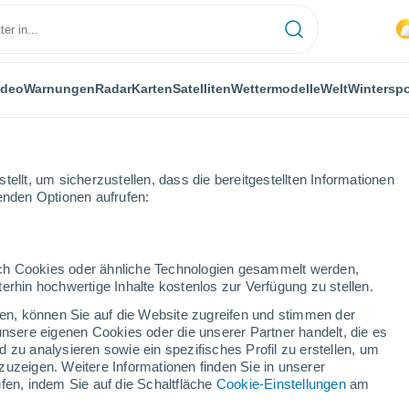
ideo
Warnungen
Radar
Karten
Satelliten
Wettermodelle
Welt
Winterspo
ellt, um sicherzustellen, dass die bereitgestellten Informationen
genden Optionen aufrufen:
tersport
durch Cookies oder ähnliche Technologien gesammelt werden,
erhin hochwertige Inhalte kostenlos zur Verfügung zu stellen.
Das Wetter für Nesselwang
cken, können Sie auf die Website zugreifen und stimmen der
unsere eigenen Cookies oder die unserer Partner handelt, die es
 zu analysieren sowie ein spezifisches Profil zu erstellen, um
Heute
Morgen
Sonntag
zuzeigen. Weitere Informationen finden Sie in unserer
7. Aug
8. Aug
9. Aug
fen, indem Sie auf die Schaltfläche
Cookie-Einstellungen
am