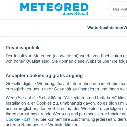
Wetter
Nachrichten
V
Privatlivspolitik
Der Inhalt von Meteored (daswetter.at) wurde von Fachleuten erst
von hoher Qualität sind. Sie können diese Website über die fol
Accepter cookies og gratis adgang
Home
Deutschland
Bayern
Nesselwang
Win
Gezielte digitale Werbung, die auf Informationen basiert, die 
ermöglicht es uns, unser Geschäft zu finanzieren und Ihnen weit
geschlossen
Wenn Sie auf die Schaltfläche "Akzeptieren und fortfahren" kli
Installation aller Cookies zu, unabhängig davon, ob es sich um 
Alpspitz Nesselwang
uns ermöglichen, das Verhalten auf der Website zu verfolgen und
Ihnen darauf basierende Werbung und personalisierte Inhalte an
Cookie-Richtlinie
. Sie können Ihre Zustimmung jederzeit widerru
Eröffnung
Geschlossen
unteren Rand unserer Website klicken.