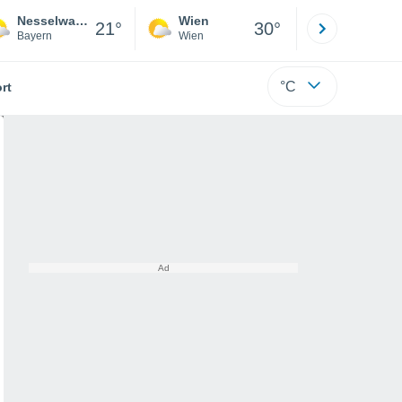
Nesselwang
Wien
Innsbruck
21°
30°
Bayern
Wien
Tirol
°C
rt