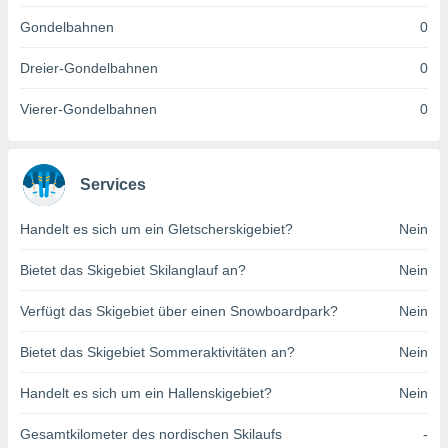
indeutige
Gondelbahnen
0
 oder
Dreier-Gondelbahnen
0
en, um
ezogene
Vierer-Gondelbahnen
0
Ihren
 dieser
P-Adressen
-
Services
 zu
 darauf
n und diese
Handelt es sich um ein Gletscherskigebiet?
Nein
ten. Einige
rarbeiten
Bietet das Skigebiet Skilanglauf an?
Nein
ezogenen
Verfügt das Skigebiet über einen Snowboardpark?
Nein
icherweise
age eines
Bietet das Skigebiet Sommeraktivitäten an?
Nein
en
, dem Sie
Handelt es sich um ein Hallenskigebiet?
Nein
hen
 dies zu
 Sie Ihre
Gesamtkilometer des nordischen Skilaufs
-