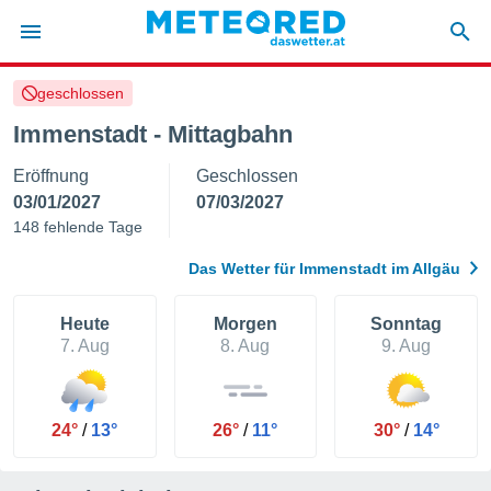
geschlossen
politik
Immenstadt - Mittagbahn
von
Eröffnung
Geschlossen
at) wurde
uten
03/01/2027
07/03/2027
m
148 fehlende Tage
llen, dass
estellten
Das Wetter für Immenstadt im Allgäu
nen von
tät sind.
 diese
Heute
Morgen
Sonntag
er die
7. Aug
8. Aug
9. Aug
Optionen
 cookies
24°
/
13°
26°
/
11°
30°
/
14°
s adgang
gitale