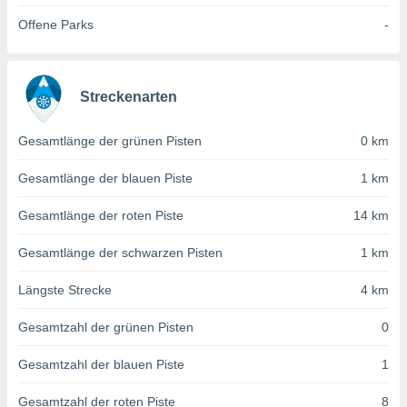
von
Offene Parks
-
erte
verwendung
n zur
Streckenarten
erter
rstellung
n zur
Gesamtlänge der grünen Pisten
0 km
ierung von
verwendung
Gesamtlänge der blauen Piste
1 km
n zur
Gesamtlänge der roten Piste
14 km
erter
essung der
Gesamtlänge der schwarzen Pisten
1 km
ung,
er
Längste Strecke
4 km
ce von
analyse von
Gesamtzahl der grünen Pisten
0
n durch
 oder
onen von
Gesamtzahl der blauen Piste
1
nen
Gesamtzahl der roten Piste
8