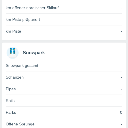
 jederzeit
oder der
km offener nordischer Skilauf
-
beitung
hen, indem
km Piste präpariert
-
ser
f "
km Piste
-
en
" oder
tlinie
Snowpark
es
Snowpark gesamt
-
gør
 under
Schanzen
-
ndlingen:
von oder
Pipes
-
nen auf
Rails
-
erät,
g
 Daten zur
Parks
0
on
igen,
Offene Sprünge
-