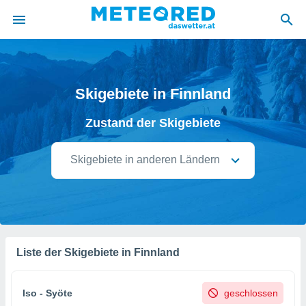
politik
von
Skigebiete in Finnland
at) wurde
Zustand der Skigebiete
uten
m
llen, dass
Skigebiete in anderen Ländern
estellten
nen von
tät sind.
 diese
er die
Optionen
Liste der Skigebiete in Finnland
 cookies
s adgang
Iso - Syöte
geschlossen
gitale