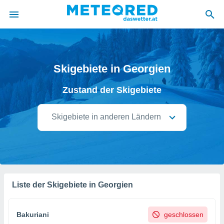
politik
von
Skigebiete in Georgien
at) wurde
Zustand der Skigebiete
uten
m
llen, dass
Skigebiete in anderen Ländern
estellten
nen von
tät sind.
 diese
er die
Optionen
Liste der Skigebiete in Georgien
 cookies
s adgang
Bakuriani
geschlossen
gitale