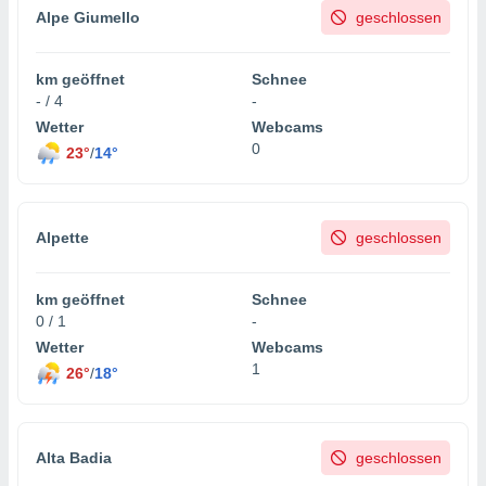
indeutige
Alpe Giumello
geschlossen
 oder
en, um
km geöffnet
Schnee
ezogene
- / 4
-
Ihren
Wetter
Webcams
 dieser
0
23°
/
14°
P-Adressen
-
 zu
 darauf
Alpette
geschlossen
n und diese
ten. Einige
rarbeiten
km geöffnet
Schnee
0 / 1
-
ezogenen
icherweise
Wetter
Webcams
age eines
1
26°
/
18°
en
, dem Sie
hen
 dies zu
Alta Badia
geschlossen
 Sie Ihre