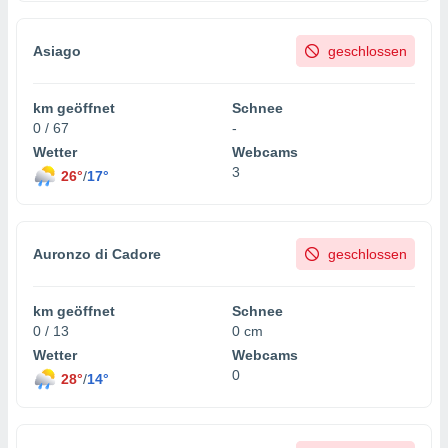
tner
Asiago
geschlossen
km geöffnet
Schnee
0 / 67
-
Wetter
Webcams
3
26°
/
17°
Auronzo di Cadore
geschlossen
km geöffnet
Schnee
0 / 13
0 cm
Wetter
Webcams
0
28°
/
14°