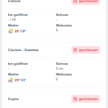
Cimone
geschlossen
km geöffnet
Schnee
- / 50
-
Wetter
Webcams
5
28°
/
18°
Claviere - Vialattea
geschlossen
km geöffnet
Schnee
-
0 cm
Wetter
Webcams
0
29°
/
13°
Cogne
geschlossen