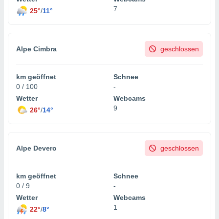
7
25°
/
11°
IV,
kie-
Alpe Cimbra
geschlossen
er
km geöffnet
Schnee
it der
0 / 100
-
n von
cht
Wetter
Webcams
den sind,
9
26°
/
14°
 weiterhin
 Website
t
 indem Sie
Alpe Devero
geschlossen
ieren. In
l werden
über
km geöffnet
Schnee
, dass wir
0 / 9
-
s
Wetter
Webcams
, die für die
1
auf der
22°
/
8°
twendig