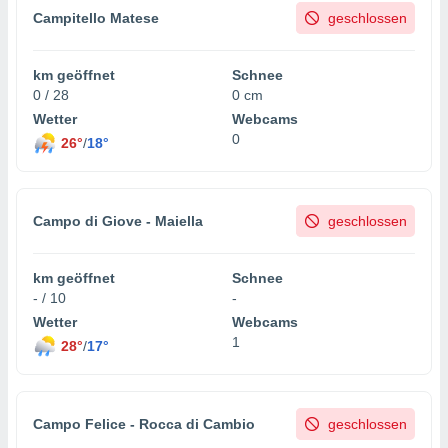
Campitello Matese
geschlossen
km geöffnet
Schnee
0 / 28
0 cm
Wetter
Webcams
0
26°
/
18°
Campo di Giove - Maiella
geschlossen
km geöffnet
Schnee
- / 10
-
Wetter
Webcams
1
28°
/
17°
Campo Felice - Rocca di Cambio
geschlossen