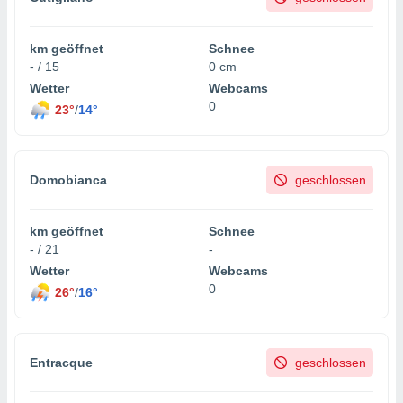
km geöffnet
Schnee
- / 15
0 cm
Wetter
Webcams
0
23°
/
14°
Domobianca
geschlossen
km geöffnet
Schnee
- / 21
-
Wetter
Webcams
0
26°
/
16°
Entracque
geschlossen