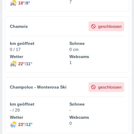
7
18°
/
8°
Chamois
geschlossen
km geöffnet
Schnee
0 / 17
0 cm
Wetter
Webcams
1
22°
/
11°
Champoluc - Monterosa Ski
geschlossen
km geöffnet
Schnee
- / 29
-
Wetter
Webcams
0
23°
/
12°