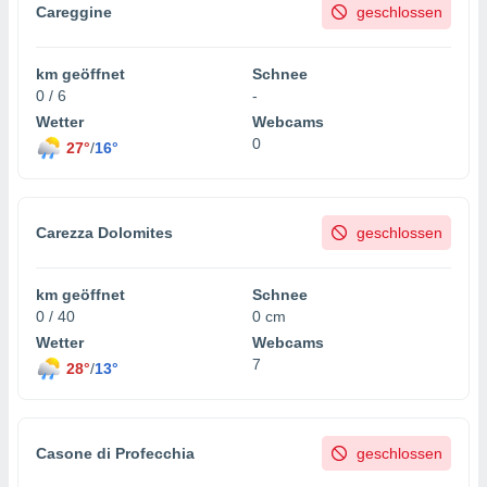
Careggine
geschlossen
km geöffnet
Schnee
0 / 6
-
Wetter
Webcams
0
27°
/
16°
Carezza Dolomites
geschlossen
km geöffnet
Schnee
0 / 40
0 cm
Wetter
Webcams
7
28°
/
13°
Casone di Profecchia
geschlossen