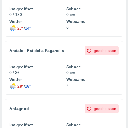
 jederzeit
oder der
km geöffnet
Schnee
beitung
0 / 130
0 cm
hen, indem
Wetter
Webcams
ser
6
27°
/
14°
f "
en
" oder
tlinie
Andalo - Fai della Paganella
geschlossen
es
gør
km geöffnet
Schnee
 under
0 / 36
0 cm
ndlingen:
Wetter
Webcams
7
von oder
28°
/
16°
nen auf
erät,
g
Antagnod
geschlossen
 Daten zur
on
igen,
km geöffnet
Schnee