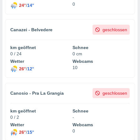
0
24°
/
14°
Canazei - Belvedere
geschlossen
km geöffnet
Schnee
0 / 24
0 cm
Wetter
Webcams
10
26°
/
12°
Canosio - Pra La Grangia
geschlossen
km geöffnet
Schnee
0 / 2
-
Wetter
Webcams
0
26°
/
15°