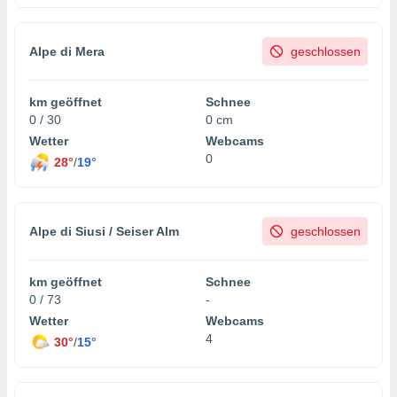
keine
r
analyse
Alpe di Mera
geschlossen
nzeige von
der
erten
km geöffnet
Schnee
erwenden,
0 / 30
0 cm
Wetter
Webcams
 nicht
0
28°
/
19°
erte
ehen
e können
ation von
Alpe di Siusi / Seiser Alm
geschlossen
lehnen und
s
t auf
km geöffnet
Schnee
site
 indem Sie
0 / 73
-
altfläche
Wetter
Webcams
 klicken.
4
30°
/
15°
Zustimmung
wir und
tner