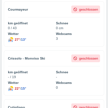
Courmayeur
geschlossen
km geöffnet
Schnee
0 / 43
0 cm
Wetter
Webcams
3
27°
/
13°
Crissolo - Monviso Ski
geschlossen
km geöffnet
Schnee
- / 19
-
Wetter
Webcams
0
22°
/
15°
Cutigliano
geschlossen