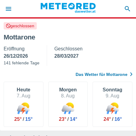
geschlossen
politik
Mottarone
von
Eröffnung
Geschlossen
at) wurde
uten
26/12/2026
28/03/2027
m
141 fehlende Tage
llen, dass
estellten
Das Wetter für Mottarone
nen von
tät sind.
 diese
Heute
Morgen
Sonntag
er die
7. Aug
8. Aug
9. Aug
Optionen
 cookies
25°
/
15°
23°
/
14°
24°
/
16°
s adgang
gitale