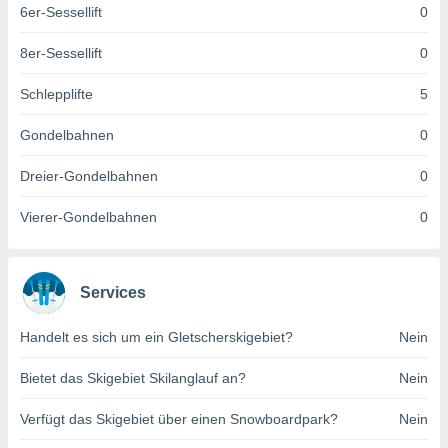
6er-Sessellift
0
keine
r
analyse
8er-Sessellift
0
nzeige von
der
Schlepplifte
5
erten
erwenden,
Gondelbahnen
0
 nicht
Dreier-Gondelbahnen
0
erte
ehen
Vierer-Gondelbahnen
0
e können
ation von
lehnen und
s
Services
t auf
site
 indem Sie
Handelt es sich um ein Gletscherskigebiet?
Nein
altfläche
 klicken.
Bietet das Skigebiet Skilanglauf an?
Nein
Zustimmung
Verfügt das Skigebiet über einen Snowboardpark?
Nein
wir und
tner