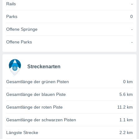
 jederzeit
Rails
-
oder der
beitung
Parks
0
hen, indem
ser
Offene Sprünge
-
f "
en
" oder
Offene Parks
-
tlinie
es
Streckenarten
gør
 under
Gesamtlänge der grünen Pisten
0 km
ndlingen:
von oder
Gesamtlänge der blauen Piste
5.6 km
nen auf
Gesamtlänge der roten Piste
11.2 km
erät,
g
Gesamtlänge der schwarzen Pisten
1.1 km
 Daten zur
on
Längste Strecke
2.2 km
igen,