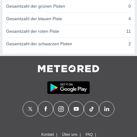
von
Gesamtzahl der grünen Pisten
0
erte
verwendung
Gesamtzahl der blauen Piste
4
n zur
Gesamtzahl der roten Piste
11
erter
rstellung
Gesamtzahl der schwarzen Pisten
2
n zur
ierung von
verwendung
n zur
erter
essung der
ung,
er
ce von
analyse von
n durch
 oder
onen von
nen
Kontakt
Über uns
FAQ