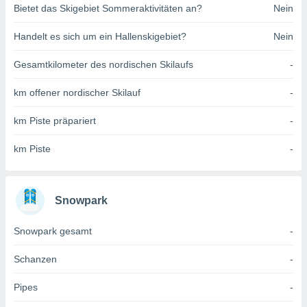
Bietet das Skigebiet Sommeraktivitäten an?
Nein
indeutige
 oder
Handelt es sich um ein Hallenskigebiet?
Nein
en, um
ezogene
Gesamtkilometer des nordischen Skilaufs
-
Ihren
 dieser
km offener nordischer Skilauf
-
P-Adressen
-
km Piste präpariert
-
 zu
 darauf
km Piste
-
n und diese
ten. Einige
rarbeiten
Snowpark
ezogenen
icherweise
Snowpark gesamt
-
age eines
en
, dem Sie
Schanzen
-
hen
 dies zu
Pipes
-
 Sie Ihre