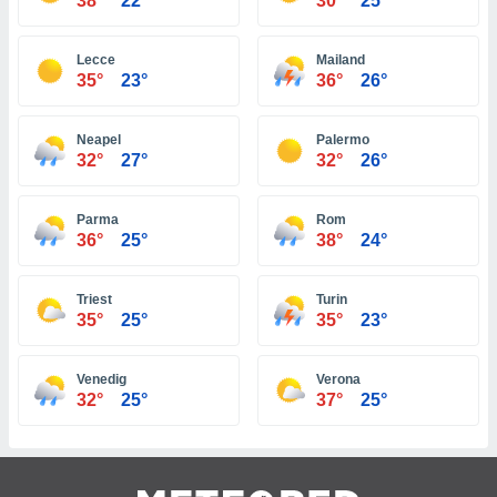
38°
22°
30°
25°
 jederzeit
oder der
beitung
Lecce
Mailand
hen, indem
35°
23°
36°
26°
ser
f "
en
" oder
Neapel
Palermo
32°
27°
32°
26°
tlinie
Parma
Rom
es
36°
25°
38°
24°
gør
 under
ndlingen:
Triest
Turin
35°
25°
35°
23°
von oder
nen auf
Venedig
Verona
erät,
32°
25°
37°
25°
g
 Daten zur
on
igen,