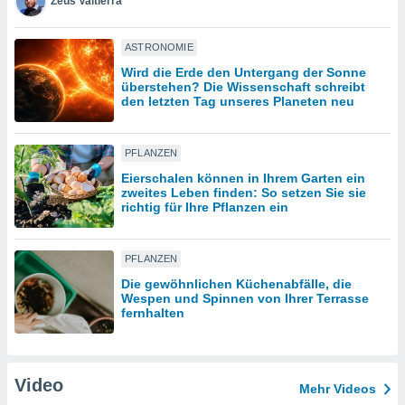
Zeus Valtierra
IV,
ASTRONOMIE
Wird die Erde den Untergang der Sonne
kie-
überstehen? Die Wissenschaft schreibt
den letzten Tag unseres Planeten neu
er
it der
PFLANZEN
n von
cht
Eierschalen können in Ihrem Garten ein
zweites Leben finden: So setzen Sie sie
den sind,
richtig für Ihre Pflanzen ein
 weiterhin
 Website
t
PFLANZEN
 indem Sie
ieren. In
Die gewöhnlichen Küchenabfälle, die
l werden
Wespen und Spinnen von Ihrer Terrasse
fernhalten
über
, dass wir
s
, die für die
Video
auf der
Mehr Videos
twendig