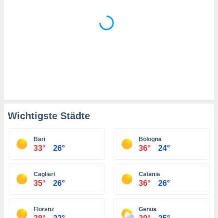
indeutige
 oder
en, um
ezogene
Ihren
 dieser
P-Adressen
-
 zu
 darauf
n und diese
Wichtigste Städte
ten. Einige
rarbeiten
Bari
Bologna
ezogenen
33°
26°
36°
24°
icherweise
age eines
en
Cagliari
Catania
, dem Sie
35°
26°
36°
26°
hen
 dies zu
Florenz
Genua
 Sie Ihre