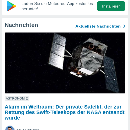
okies oder
Laden Sie die Meteored-App kostenlos
Installieren
 Partner
herunter!
e es uns
n, das
uf der
Nachrichten
Aktuellste Nachrichten
 verfolgen
lysieren
s Profil zu
um Ihnen
ierende
nd
erte Inhalte
. Weitere
nen finden
rer
tlinie
. Sie
e
ASTRONOMIE
 jederzeit
Alarm im Weltraum: Der private Satellit, der zur
, indem Sie
Rettung des Swift-Teleskops der NASA entsandt
altfläche
wurde
stellungen
n Rand
bsite